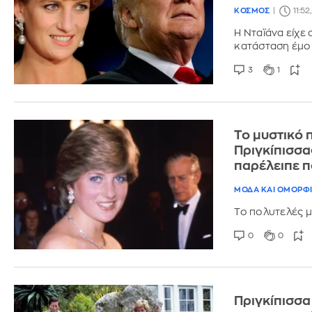
ΚΟΣΜΟΣ
11:52
Η Νταϊάνα είχε 
κατάσταση έμο
3
1
Το μυστικό 
Πριγκίπισσα
παρέλειπε π
ΜΟΔΑ ΚΑΙ ΟΜΟΡΦ
Το πολυτελές μ
0
0
Πριγκίπισσα