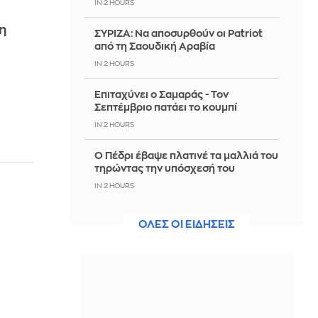
IN 2 HOURS
η
ΣΥΡΙΖΑ: Να αποσυρθούν οι Patriot
από τη Σαουδική Αραβία
IN 2 HOURS
Επιταχύνει ο Σαμαράς - Τον
Σεπτέμβριο πατάει το κουμπί
IN 2 HOURS
Ο Πέδρι έβαψε πλατινέ τα μαλλιά του
τηρώντας την υπόσχεσή του
IN 2 HOURS
Ελίζαμπεθ Ελέτσι - Νεκτάριος
ΟΛΕΣ ΟΙ ΕΙΔΗΣΕΙΣ
Λεμονίδης: Η θρησκευτική παράδοση
που τήρησαν με τον γιο τους
IN 2 HOURS
Ένας Γερμανός Αλεξανδρινός
έκλεισε τα ογδόντα