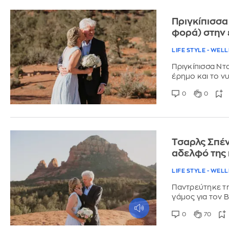
Πριγκίπισσα
φορά) στην 
LIFE STYLE - WEL
Πριγκίπισσα Ντ
έρημο και το νυ
0
0
Τσαρλς Σπέν
αδελφό της 
LIFE STYLE - WEL
Παντρεύτηκε τη
γάμος για τον 
0
70