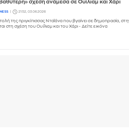
 «βαθύτερη» σχέση ανάμεσα σε Ουίλιαμ και Χάρι
LNESS
21:52, 03.06.2026
τολή της πριγκίπισσας Νταϊάνα που βγαίνει σε δημοπρασία, στη
ι στη σχέση του Ουίλιαμ και του Χάρι - Δείτε εικόνα