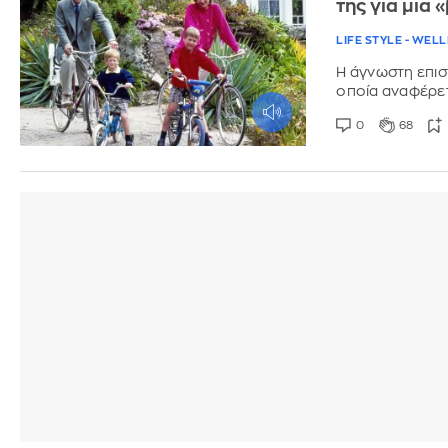
της για μια
LIFE STYLE - WEL
Η άγνωστη επισ
οποία αναφέρετα
0
68