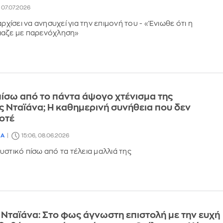
, 07.07.2026
αρχίσει να ανησυχεί για την επιμονή του - «Ένιωθε ότι η
ιαζε με παρενόχληση»
πίσω από το πάντα άψογο χτένισμα της
ς Νταϊάνα; Η καθημερινή συνήθεια που δεν
οτέ
ΙΑ
15:06, 08.06.2026
υστικό πίσω από τα τέλεια μαλλιά της
 Νταϊάνα: Στο φως άγνωστη επιστολή με την ευχή