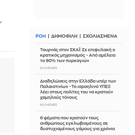
ν
ΡΟΗ
ΔΗΜΟΦΙΛΗ
ΣΧΟΛΙΑΣΜΕΝΑ
Τουρνάς στον ΣΚΑΪ: Σε επιφυλακή ο
κρατικός μηχανισμός – Από αμέλεια
το 90% των πυρκαγιών
IN 2 HOURS
Διαδηλώσεις στην Ελλάδα υπέρ των
Παλαιστινίων - Το ισραηλινό ΥΠΕΞ
λέει στους πολίτες του να κρατούν
χαμηλούς τόνους
IN 2 HOURS
6 ψέματα που κρατούν τους
ανθρώπους εγκλωβισμένους σε
δυστυχισμένους γάμους για χρόνια