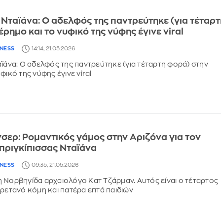
 Νταϊάνα: Ο αδελφός της παντρεύτηκε (για τέταρτ
έρημο και το νυφικό της νύφης έγινε viral
LNESS
14:14, 21.05.2026
αϊάνα: Ο αδελφός της παντρεύτηκε (για τέταρτη φορά) στην
φικό της νύφης έγινε viral
σερ: Ρομαντικός γάμος στην Αριζόνα για τον
πριγκίπισσας Νταϊάνα
LNESS
09:35, 21.05.2026
 Νορβηγίδα αρχαιολόγο Κατ Τζάρμαν. Αυτός είναι ο τέταρτος
Βρετανό κόμη και πατέρα επτά παιδιών