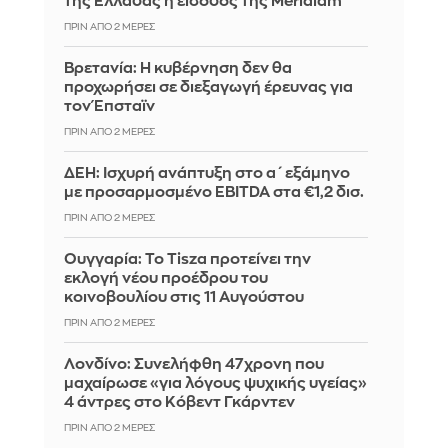
της Ελλάδας η είσοδος της Meridiam
ΠΡΙΝ ΑΠΌ 2 ΜΈΡΕΣ
Βρετανία: Η κυβέρνηση δεν θα
προχωρήσει σε διεξαγωγή έρευνας για
τον Έπσταϊν
ΠΡΙΝ ΑΠΌ 2 ΜΈΡΕΣ
ΔΕΗ: Ισχυρή ανάπτυξη στο α΄ εξάμηνο
με προσαρμοσμένο EBITDA στα €1,2 δισ.
ΠΡΙΝ ΑΠΌ 2 ΜΈΡΕΣ
Ουγγαρία: Το Tisza προτείνει την
εκλογή νέου προέδρου του
κοινοβουλίου στις 11 Αυγούστου
ΠΡΙΝ ΑΠΌ 2 ΜΈΡΕΣ
Λονδίνο: Συνελήφθη 47χρονη που
μαχαίρωσε «για λόγους ψυχικής υγείας»
4 άντρες στο Κόβεντ Γκάρντεν
ΠΡΙΝ ΑΠΌ 2 ΜΈΡΕΣ