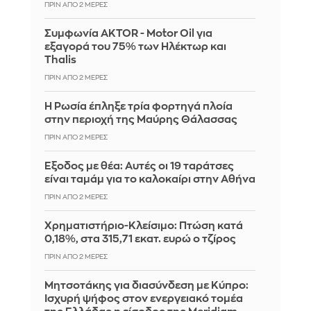
ΠΡΙΝ ΑΠΌ 2 ΜΈΡΕΣ
Συμφωνία AKTOR - Motor Oil για
εξαγορά του 75% των Ηλέκτωρ και
Thalis
ΠΡΙΝ ΑΠΌ 2 ΜΈΡΕΣ
Η Ρωσία έπληξε τρία φορτηγά πλοία
στην περιοχή της Μαύρης Θάλασσας
ΠΡΙΝ ΑΠΌ 2 ΜΈΡΕΣ
Έξοδος με θέα: Αυτές οι 19 ταράτσες
είναι ταμάμ για το καλοκαίρι στην Αθήνα
ΠΡΙΝ ΑΠΌ 2 ΜΈΡΕΣ
Χρηματιστήριο-Κλείσιμο: Πτώση κατά
0,18%, στα 315,71 εκατ. ευρώ ο τζίρος
ΠΡΙΝ ΑΠΌ 2 ΜΈΡΕΣ
Μητσοτάκης για διασύνδεση με Κύπρο:
Ισχυρή ψήφος στον ενεργειακό τομέα