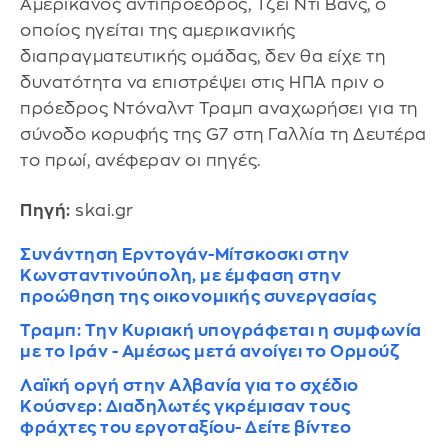
Αμερικανός αντιπρόεδρος, Τζέι Ντι Βανς, ο
οποίος ηγείται της αμερικανικής
διαπραγματευτικής ομάδας, δεν θα είχε τη
δυνατότητα να επιστρέψει στις ΗΠΑ πριν ο
πρόεδρος Ντόναλντ Τραμπ αναχωρήσει για τη
σύνοδο κορυφής της G7 στη Γαλλία τη Δευτέρα
το πρωί, ανέφεραν οι πηγές.
Πηγή:
skai.gr
Συνάντηση Ερντογάν-Μίτσκοσκι στην
Κωνσταντινούπολη, με έμφαση στην
προώθηση της οικονομικής συνεργασίας
Τραμπ: Την Κυριακή υπογράφεται η συμφωνία
με το Ιράν - Αμέσως μετά ανοίγει το Ορμούζ
Λαϊκή οργή στην Αλβανία για το σχέδιο
Κούσνερ: Διαδηλωτές γκρέμισαν τους
φράχτες του εργοταξίου- Δείτε βίντεο