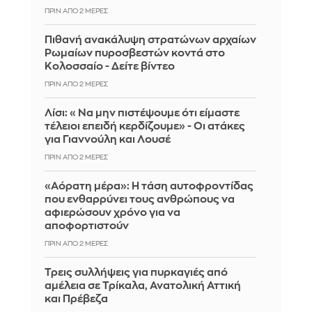
ΠΡΙΝ ΑΠΌ 2 ΜΈΡΕΣ
Πιθανή ανακάλυψη στρατώνων αρχαίων
Ρωμαίων πυροσβεστών κοντά στο
Κολοσσαίο - Δείτε βίντεο
ΠΡΙΝ ΑΠΌ 2 ΜΈΡΕΣ
Λίσι: «Να μην πιστέψουμε ότι είμαστε
τέλειοι επειδή κερδίζουμε» - Οι ατάκες
για Γιαννούλη και Λουσέ
ΠΡΙΝ ΑΠΌ 2 ΜΈΡΕΣ
«Αόρατη μέρα»: Η τάση αυτοφροντίδας
που ενθαρρύνει τους ανθρώπους να
αφιερώσουν χρόνο για να
αποφορτιστούν
ΠΡΙΝ ΑΠΌ 2 ΜΈΡΕΣ
Τρεις συλλήψεις για πυρκαγιές από
αμέλεια σε Τρίκαλα, Ανατολική Αττική
και Πρέβεζα