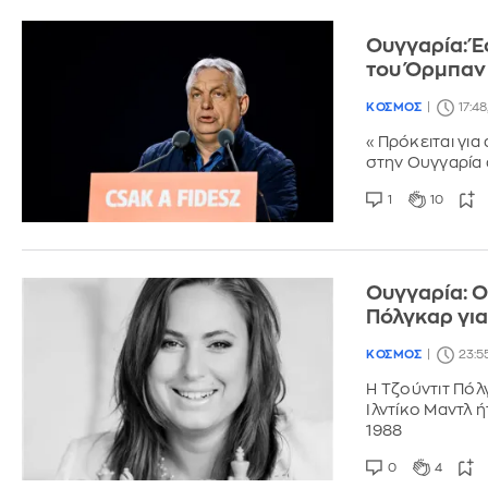
Ουγγαρία: Έ
του Όρμπαν
ΚΟΣΜΟΣ
17:48
«Πρόκειται για
στην Ουγγαρία 
1
10
Ουγγαρία: Ο
Πόλγκαρ γι
ΚΟΣΜΟΣ
23:5
Η Τζούντιτ Πόλγ
Ιλντίκο Μαντλ 
1988
0
4