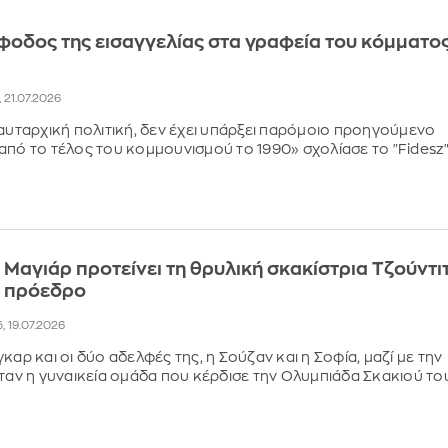
φοδος της εισαγγελίας στα γραφεία του κόμματο
, 21.07.2026
 αυταρχική πολιτική, δεν έχει υπάρξει παρόμοιο προηγούμενο
από το τέλος του κομμουνισμού το 1990» σχολίασε το "Fidesz
 Μαγιάρ προτείνει τη θρυλική σκακίστρια Τζούντι
α πρόεδρο
5, 19.07.2026
καρ και οι δύο αδελφές της, η Σούζαν και η Σοφία, μαζί με την
ήταν η γυναικεία ομάδα που κέρδισε την Ολυμπιάδα Σκακιού το