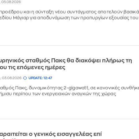
9, 05.08.2026
 προέδρου και η σύνταξη νέου συντάγματος αποτελούν βασικά
χεδίου Μάγιαρ για αποδυνάμωση των προπυργίων εξουσίας του
υρηνικός σταθμός Πακς θα διακόψει πλήρως τη
του τις επόμενες ημέρες
4, 03.08.2026
UPDATE: 12:47
αθμός Πακς, δυναμικότητας 2-gigawatt, σε κανονικές συνθήκ
 ήμισυ περίπου των ενεργειακών αναγκών της χώρας
αραιτείται ο γενικός εισαγγελέας επί