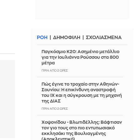
ΡΟΗ
ΔΗΜΟΦΙΛΗ
ΣΧΟΛΙΑΣΜΕΝΑ
Παγκόσμιο Κ20: Ασημένιο μετάλλιο
για την Ιουλιάννα Ρούσσου στα 800
μέτρα
ΠΡΙΝ ΑΠΌ 2 ΏΡΕΣ
Πώς έγινε το τροχαίο στην Αθηνών-
Σουνίου: Η επικίνδυνη αναστροφή
του ΙΧ και η σύγκρουση με τη μηχανή
της ΔΙΑΣ
ΠΡΙΝ ΑΠΌ 2 ΏΡΕΣ
Χοψονίδου - Βλωτιδέλλης: Βάφτισαν
τον γιο τους στο πιο εντυπωσιακό
εκκλησάκι της Βουλιαγμένης
(Αποκλειστικό)