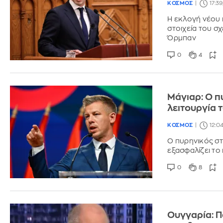
ΚΟΣΜΟΣ
17:3
Η εκλογή νέου
στοιχεία του σ
Όρμπαν
0
4
Μάγιαρ: Ο π
λειτουργία 
ΚΟΣΜΟΣ
12:0
Ο πυρηνικός στ
εξασφαλίζει το
0
8
Ουγγαρία: Π