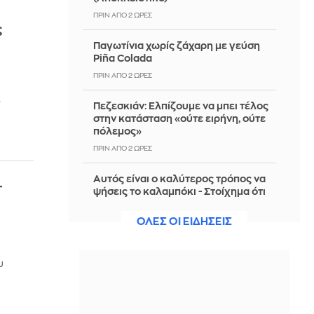
ΠΡΙΝ ΑΠΌ 2 ΏΡΕΣ
ς
Παγωτίνια χωρίς ζάχαρη με γεύση
Piña Colada
ΠΡΙΝ ΑΠΌ 2 ΏΡΕΣ
"
Πεζεσκιάν: Ελπίζουμε να μπει τέλος
στην κατάσταση «ούτε ειρήνη, ούτε
πόλεμος»
ΠΡΙΝ ΑΠΌ 2 ΏΡΕΣ
Αυτός είναι ο καλύτερος τρόπος να
τ
ψήσεις το καλαμπόκι - Στοίχημα ότι
δεν τον έχεις δοκιμάσει ξανά
ΟΛΕΣ ΟΙ ΕΙΔΗΣΕΙΣ
ΠΡΙΝ ΑΠΌ 2 ΏΡΕΣ
«Δεν είχα δει ποτέ τέτοιο άνεμο»: Οι
υ
εμπειρίες Ελλήνων και Γάλλων
πυροσβεστών από τα πύρινα μέτωπα
ΠΡΙΝ ΑΠΌ 2 ΏΡΕΣ