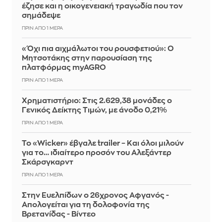
έζησε και η οικογενειακή τραγωδία που τον
σημάδεψε
ΠΡΙΝ ΑΠΌ 1 ΜΈΡΑ
«Όχι πια αιχμάλωτοι του ρουσφετιού»: Ο
Μητσοτάκης στην παρουσίαση της
πλατφόρμας myAGRO
ΠΡΙΝ ΑΠΌ 1 ΜΈΡΑ
Χρηματιστήριο: Στις 2.629,38 μονάδες ο
Γενικός Δείκτης Τιμών, με άνοδο 0,21%
ΠΡΙΝ ΑΠΌ 1 ΜΈΡΑ
Το «Wicker» έβγαλε trailer – Και όλοι μιλούν
για το… ιδιαίτερο προσόν του Αλεξάντερ
Σκάρσγκαρντ
ΠΡΙΝ ΑΠΌ 1 ΜΈΡΑ
Στην Ευελπίδων ο 26χρονος Αφγανός -
Απολογείται για τη δολοφονία της
Βρετανίδας - Βίντεο