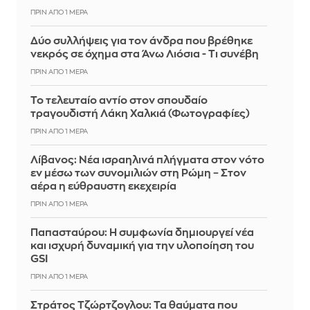
ΠΡΙΝ ΑΠΌ 1 ΜΈΡΑ
Δύο συλλήψεις για τον άνδρα που βρέθηκε
νεκρός σε όχημα στα Άνω Λιόσια - Τι συνέβη
ΠΡΙΝ ΑΠΌ 1 ΜΈΡΑ
Το τελευταίο αντίο στον σπουδαίο
τραγουδιστή Λάκη Χαλκιά (Φωτογραφίες)
ΠΡΙΝ ΑΠΌ 1 ΜΈΡΑ
Λίβανος: Νέα ισραηλινά πλήγματα στον νότο
εν μέσω των συνομιλιών στη Ρώμη – Στον
αέρα η εύθραυστη εκεχειρία
ΠΡΙΝ ΑΠΌ 1 ΜΈΡΑ
Παπασταύρου: Η συμφωνία δημιουργεί νέα
και ισχυρή δυναμική για την υλοποίηση του
GSI
ΠΡΙΝ ΑΠΌ 1 ΜΈΡΑ
Στράτος Τζώρτζογλου: Τα θαύματα που