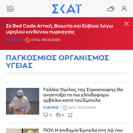
Σε Red Code Αττική, Βοιωτία και Εύβοια λόγω
υψηλού κινδύνου πυρκαγιάς
ΕΛΛΑΔΑ
07:34, 06.08.2026
ΠΑΓΚΟΣΜΙΟΣ ΟΡΓΑΝΙΣΜΟΣ
ΥΓΕΙΑΣ
Γαλλία: Όμιλος της Σιγκαπούρης θα
αναπτύξει το πιο ελπιδοφόρο
εμβόλιο κατά του Έμπολα
ΚΟΣΜΟΣ
18:10, 30.07.2026
0
6
ΠΟΥ: Η επιδημία Έμπολα στη ΛΔ του