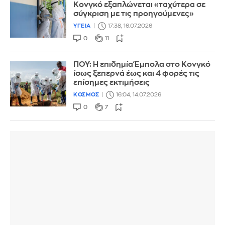
Κονγκό εξαπλώνεται «ταχύτερα σε
σύγκριση με τις προηγούμενες»
ΥΓΕΙΑ
17:38, 16.07.2026
0
11
ΠΟΥ: Η επιδημία Έμπολα στο Κονγκό
ίσως ξεπερνά έως και 4 φορές τις
επίσημες εκτιμήσεις
ΚΟΣΜΟΣ
16:04, 14.07.2026
0
7