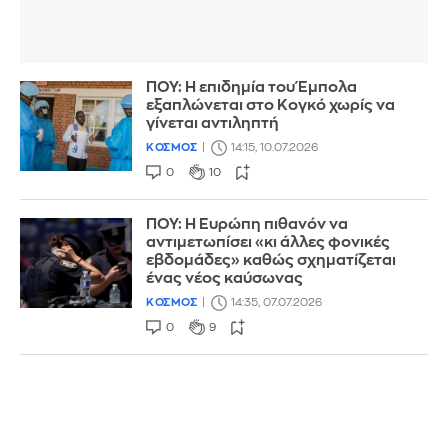
ΠΟΥ: Η επιδημία του Έμπολα
εξαπλώνεται στο Κογκό χωρίς να
γίνεται αντιληπτή
ΚΟΣΜΟΣ
14:15, 10.07.2026
0
10
ΠΟΥ: Η Ευρώπη πιθανόν να
αντιμετωπίσει «κι άλλες φονικές
εβδομάδες» καθώς σχηματίζεται
ένας νέος καύσωνας
ΚΟΣΜΟΣ
14:35, 07.07.2026
0
9