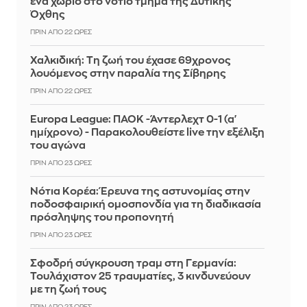
ένα χωριό στο νότιο τμήμα της Δυτικής
Όχθης
ΠΡΙΝ ΑΠΌ 22 ΏΡΕΣ
Χαλκιδική: Τη ζωή του έχασε 69χρονος
λουόμενος στην παραλία της Σίβηρης
ΠΡΙΝ ΑΠΌ 22 ΏΡΕΣ
Europa League: ΠΑΟΚ -Άντερλεχτ 0-1 (α'
ημίχρονο) - Παρακολουθείστε live την εξέλιξη
του αγώνα
ΠΡΙΝ ΑΠΌ 23 ΏΡΕΣ
Νότια Κορέα: Έρευνα της αστυνομίας στην
ποδοσφαιρική ομοσπονδία για τη διαδικασία
πρόσληψης του προπονητή
ΠΡΙΝ ΑΠΌ 23 ΏΡΕΣ
Σφοδρή σύγκρουση τραμ στη Γερμανία:
Τουλάχιστον 25 τραυματίες, 3 κινδυνεύουν
με τη ζωή τους