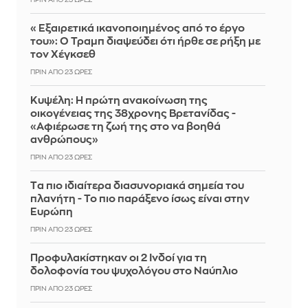
ΠΡΙΝ ΑΠΌ 23 ΏΡΕΣ
«Εξαιρετικά ικανοποιημένος από το έργο
του»: Ο Τραμπ διαψεύδει ότι ήρθε σε ρήξη με
τον Χέγκσεθ
ΠΡΙΝ ΑΠΌ 23 ΏΡΕΣ
Κυψέλη: Η πρώτη ανακοίνωση της
οικογένειας της 38χρονης Βρετανίδας -
«Αφιέρωσε τη ζωή της στο να βοηθά
ανθρώπους»
ΠΡΙΝ ΑΠΌ 23 ΏΡΕΣ
Tα πιο ιδιαίτερα διασυνοριακά σημεία του
πλανήτη - Το πιο παράξενο ίσως είναι στην
Ευρώπη
ΠΡΙΝ ΑΠΌ 23 ΏΡΕΣ
Προφυλακίστηκαν οι 2 Ινδοί για τη
δολοφονία του ψυχολόγου στο Ναύπλιο
ΠΡΙΝ ΑΠΌ 23 ΏΡΕΣ