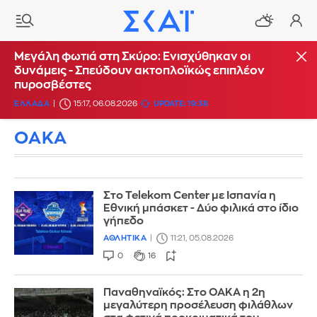
Μεγάλη φωτιά στη Σκύρο: Ενισχύθηκαν οι
δυνάμεις - Σπεύδουν ακτοπλοϊκώς επιπλέον
πυροσβέστες
ΕΛΛΑΔΑ
15:17, 06.08.2026
UPDATE: 19:38
ΟΑΚΑ
Στο Telekom Center με Ισπανία η
Εθνική μπάσκετ - Δύο φιλικά στο ίδιο
γήπεδο
ΑΘΛΗΤΙΚΑ
11:21, 05.08.2026
0
16
Παναθηναϊκός: Στο ΟΑΚΑ η 2η
μεγαλύτερη προσέλευση φιλάθλων