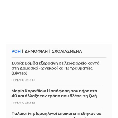
ΡΟΗ
ΔΗΜΟΦΙΛΗ
ΣΧΟΛΙΑΣΜΕΝΑ
Συρία: Βόμβα εξερράγη σε λεωφορείο κοντά
στη Δαμασκό - 2 νεκροί και 13 τραυματίες
(Βίντεο)
ΠΡΙΝ ΑΠΌ 22 ΏΡΕΣ
Μαρία Κορινθίου: Η απόφαση που πήρε στα
40 και άλλαξε τον τρόπο που βλέπει τη ζωή
ΠΡΙΝ ΑΠΌ 22 ΏΡΕΣ
Παλαιστίνη: Ισραηλινοί έποικοι επιτέθηκαν σε