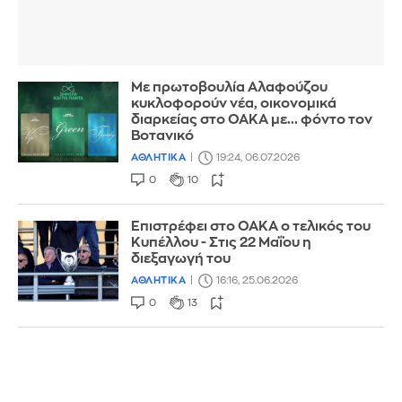
Με πρωτοβουλία Αλαφούζου
κυκλοφορούν νέα, οικονομικά
διαρκείας στο ΟΑΚΑ με... φόντο τον
Βοτανικό
ΑΘΛΗΤΙΚΑ
19:24, 06.07.2026
0
10
Επιστρέφει στο ΟΑΚΑ ο τελικός του
Κυπέλλου - Στις 22 Μαΐου η
διεξαγωγή του
ΑΘΛΗΤΙΚΑ
16:16, 25.06.2026
0
13