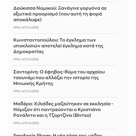
Δούκισσα Νομικού: Ξανάγινε γοργόνα σε
εξωτικό προορισμό (που αυτή τη φορά
αποκάλυψε)
ΠΡΙΝ ΑΠΌ 5 ΏΡΕΣ
Κωνσταντοπούλου: Το έγκλημα των
υποκλοπών αποτελεί έγκλημα κατά της
Δημοκρατίας
ΠΡΙΝ ΑΠΌ 5 ΏΡΕΣ
Σαντορίνη: Ο έφηβος-θύμα του αρχαίου
τσουνάμι που αλλάζει την ιστορία της
Μινωικής Κρήτης
ΠΡΙΝ ΑΠΌ 5 ΏΡΕΣ
Μαδέρα: Χιλιάδες μαζεύτηκαν σε εκκλησία -
Νόμιζαν ότι παντρεύονται ο Κριστιάνο
Ρονάλντο και η Τζορτζίνα (Βίντεο)
ΠΡΙΝ ΑΠΌ 6 ΏΡΕΣ
Serotonin Shoes: Η νέα τάση της μόδας