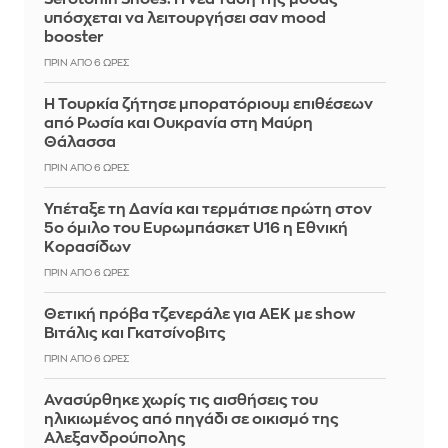
υπόσχεται να λειτουργήσει σαν mood
booster
ΠΡΙΝ ΑΠΌ 6 ΏΡΕΣ
Η Τουρκία ζήτησε μπορατόριουμ επιθέσεων
από Ρωσία και Ουκρανία στη Μαύρη
Θάλασσα
ΠΡΙΝ ΑΠΌ 6 ΏΡΕΣ
Υπέταξε τη Δανία και τερμάτισε πρώτη στον
5ο όμιλο του Ευρωμπάσκετ U16 η Εθνική
Κορασίδων
ΠΡΙΝ ΑΠΌ 6 ΏΡΕΣ
Θετική πρόβα τζενεράλε για ΑΕΚ με show
Βιτάλις και Γκατσίνοβιτς
ΠΡΙΝ ΑΠΌ 6 ΏΡΕΣ
Ανασύρθηκε χωρίς τις αισθήσεις του
ηλικιωμένος από πηγάδι σε οικισμό της
Αλεξανδρούπολης