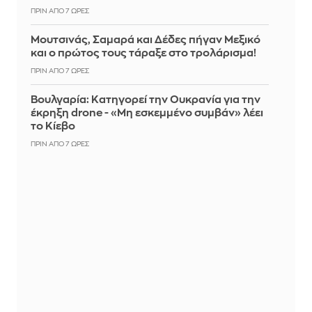
ΠΡΙΝ ΑΠΌ 7 ΏΡΕΣ
Μουτσινάς, Σαμαρά και Δέδες πήγαν Μεξικό
και ο πρώτος τους τάραξε στο τρολάρισμα!
ΠΡΙΝ ΑΠΌ 7 ΏΡΕΣ
Βουλγαρία: Κατηγορεί την Ουκρανία για την
έκρηξη drone - «Μη εσκεμμένο συμβάν» λέει
το Κίεβο
ΠΡΙΝ ΑΠΌ 7 ΏΡΕΣ