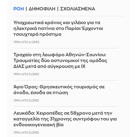
ΡΟΗ
ΔΗΜΟΦΙΛΗ
ΣΧΟΛΙΑΣΜΕΝΑ
Υποχρεωτικά κράνος και γιλέκο για τα
ηλεκτρικά πατίνια στο Παρίσι: Έρχονται
τσουχτερά πρόστιμα
ΠΡΙΝ ΑΠΌ 4 ΏΡΕΣ
Τροχαίο στη λεωφόρο Αθηνών-Σουνίου:
Τραυματίες δύο αστυνομικοί της ομάδας
ΔΙΑΣ μετά από σύγκρουση με ΙΧ
ΠΡΙΝ ΑΠΌ 5 ΏΡΕΣ
Άγιο Όρος: Θρησκευτικός τουρισμός σε
άνοδο, έσοδα σε πτώση
ΠΡΙΝ ΑΠΌ 5 ΏΡΕΣ
Λευκάδα: Χειροπέδες σε 58χρονο μετά την
καταγγελία της 31χρονης συντρόφου του για
ενδοοικογενειακή βία
ΠΡΙΝ ΑΠΌ 5 ΏΡΕΣ