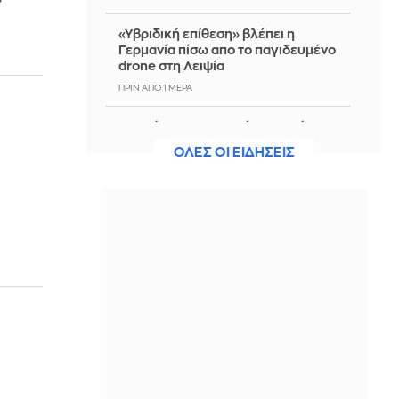
«Υβριδική επίθεση» βλέπει η
Γερμανία πίσω απο το παγιδευμένο
drone στη Λειψία
ΠΡΙΝ ΑΠΌ 1 ΜΈΡΑ
10 πράγματα που πρέπει να κάνεις
πριν φτάσει ο Δεκαπενταύγουστος
ΟΛΕΣ ΟΙ ΕΙΔΗΣΕΙΣ
ΠΡΙΝ ΑΠΌ 1 ΜΈΡΑ
Κ. Κατσαφάδος: «Το μήνυμα είναι ένα
και απλό. Κανένας δεν μένει πίσω
μόνος, κανέναν δεν θα αφήσουμε
αβοήθητο»
ΠΡΙΝ ΑΠΌ 1 ΜΈΡΑ
Σύμη: Στον 8ο αγνοούμενο Γερμανό
τουρίστα ανήκει η σορός που
εντοπίστηκε το πρωί
ΠΡΙΝ ΑΠΌ 1 ΜΈΡΑ