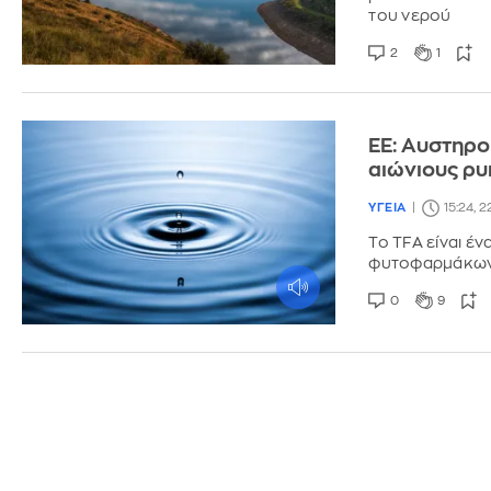
του νερού
2
1
ΕΕ: Αυστηρο
αιώνιους ρυ
ΥΓΕΙΑ
15:24, 
Το TFA είναι έ
φυτοφαρμάκων 
0
9