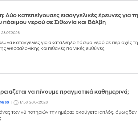
: Δύο κατεπείγουσες εισαγγελικές έρευνες για τ
υ πόσιμου νερού σε Σιθωνία και Βόλβη
, 28.07.2026
ρευνά καταγγελίες για ακατάλληλο πόσιμο νερό σε περιοχές τ
 της Θεσσαλονίκης και πιθανές ποινικές ευθύνες
ρειαζεται να πίνουμε πραγματικά καθημερινά;
LNESS
17:56, 26.07.2026
νας των «8 ποτηριών την ημέρα» ακούγεται απλός, όμως δεν
ς