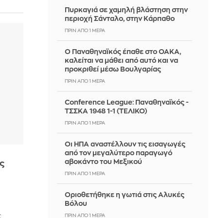
Πυρκαγιά σε χαμηλή βλάστηση στην
περιοχή Σάνταλο, στην Κάρπαθο
ΠΡΙΝ ΑΠΌ 1 ΜΈΡΑ
Ο Παναθηναϊκός έπαθε στο ΟΑΚΑ,
καλείται να μάθει από αυτό και να
προκριθεί μέσω Βουλγαρίας
ΠΡΙΝ ΑΠΌ 1 ΜΈΡΑ
Conference League: Παναθηναϊκός -
ΤΣΣΚΑ 1948 1-1 (ΤΕΛΙΚΟ)
ΠΡΙΝ ΑΠΌ 1 ΜΈΡΑ
Οι ΗΠΑ αναστέλλουν τις εισαγωγές
από τον μεγαλύτερο παραγωγό
αβοκάντο του Μεξικού
ες
ΠΡΙΝ ΑΠΌ 1 ΜΈΡΑ
Οριοθετήθηκε η γωτιά στις Αλυκές
Βόλου
ς
ΠΡΙΝ ΑΠΌ 1 ΜΈΡΑ