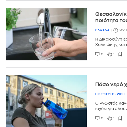
Θεσσαλονίκη
ποιότητα το
ΕΛΛΑΔΑ
14:29
Η Δικαιοσύνη ε
Χαλκιδικής και
0
1
Πόσο νερό χ
LIFE STYLE - WEL
Ο γνωστός κανό
ισχύει για όλου
0
1