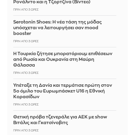
Ρονάλντο και η Τζορτζίνα (Βίντεο)
ΠΡΙΝ ΑΠΌ 3 ΏΡΕΣ
Serotonin Shoes: Η νέα τάση της μόδας
υπόσχεται να λειτουργήσει σαν mood
booster
ΠΡΙΝ ΑΠΌ 3 ΏΡΕΣ
Η Τουρκία ζήτησε μπορατόριουμ επιθέσεων
από Ρωσία και Ουκρανία στη Μαύρη
Θάλασσα
ΠΡΙΝ ΑΠΌ 3 ΏΡΕΣ
Υπέταξε τη Δανία και τερμάτισε πρώτη στον
5ο όμιλο του Ευρωμπάσκετ U16 η Εθνική
Κορασίδων
ΠΡΙΝ ΑΠΌ 3 ΏΡΕΣ
Θετική πρόβα τζενεράλε για ΑΕΚ με show
Βιτάλις και Γκατσίνοβιτς
ΠΡΙΝ ΑΠΌ 3 ΏΡΕΣ