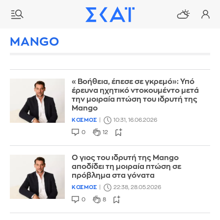
MANGO
«Βοήθεια, έπεσε σε γκρεμό»: Υπό
έρευνα ηχητικό ντοκουμέντο μετά
την μοιραία πτώση του ιδρυτή της
Mango
ΚΟΣΜΟΣ
10:31, 16.06.2026
0
12
Ο γιος του ιδρυτή της Mango
αποδίδει τη μοιραία πτώση σε
πρόβλημα στα γόνατα
ΚΟΣΜΟΣ
22:38, 28.05.2026
0
8