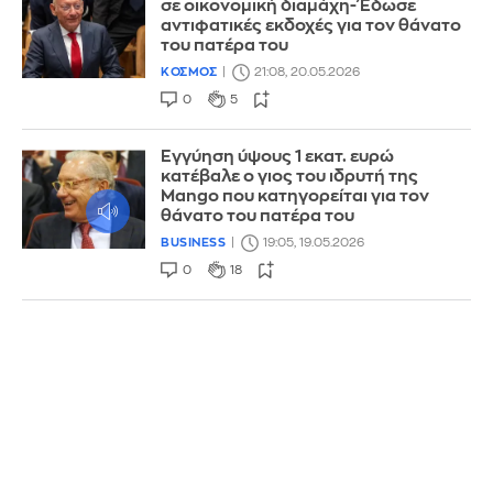
σε οικονομική διαμάχη- Έδωσε
αντιφατικές εκδοχές για τον θάνατο
του πατέρα του
ΚΟΣΜΟΣ
21:08, 20.05.2026
0
5
Εγγύηση ύψους 1 εκατ. ευρώ
κατέβαλε ο γιος του ιδρυτή της
Mango που κατηγορείται για τον
θάνατο του πατέρα του
BUSINESS
19:05, 19.05.2026
0
18