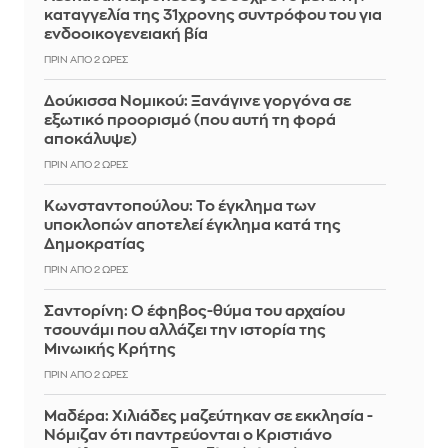
καταγγελία της 31χρονης συντρόφου του για
ενδοοικογενειακή βία
ΠΡΙΝ ΑΠΌ 2 ΏΡΕΣ
Δούκισσα Νομικού: Ξανάγινε γοργόνα σε
εξωτικό προορισμό (που αυτή τη φορά
αποκάλυψε)
ΠΡΙΝ ΑΠΌ 2 ΏΡΕΣ
Κωνσταντοπούλου: Το έγκλημα των
υποκλοπών αποτελεί έγκλημα κατά της
Δημοκρατίας
ΠΡΙΝ ΑΠΌ 2 ΏΡΕΣ
Σαντορίνη: Ο έφηβος-θύμα του αρχαίου
τσουνάμι που αλλάζει την ιστορία της
Μινωικής Κρήτης
ΠΡΙΝ ΑΠΌ 2 ΏΡΕΣ
Μαδέρα: Χιλιάδες μαζεύτηκαν σε εκκλησία -
Νόμιζαν ότι παντρεύονται ο Κριστιάνο