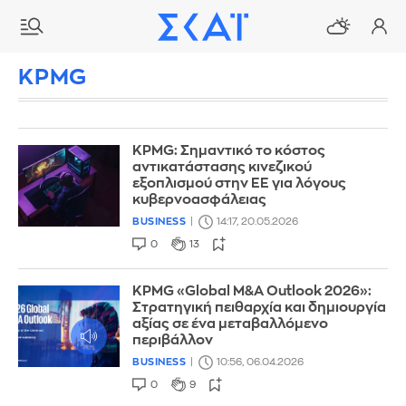
KPMG
KPMG: Σημαντικό το κόστος
αντικατάστασης κινεζικού
εξοπλισμού στην ΕE για λόγους
κυβερνοασφάλειας
BUSINESS
14:17, 20.05.2026
0
13
ΚPMG «Global M&A Outlook 2026»:
Στρατηγική πειθαρχία και δημιουργία
αξίας σε ένα μεταβαλλόμενο
περιβάλλον
BUSINESS
10:56, 06.04.2026
0
9