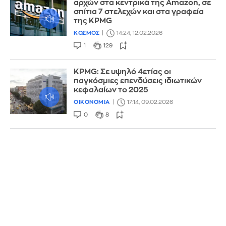
αρχών στα κεντρικά της Amazon, σε
σπίτια 7 στελεχών και στα γραφεία
της KPMG
ΚΟΣΜΟΣ
14:24, 12.02.2026
1
129
KPMG: Σε υψηλό 4ετίας οι
παγκόσμιες επενδύσεις ιδιωτικών
κεφαλαίων το 2025
ΟΙΚΟΝΟΜΙΑ
17:14, 09.02.2026
0
8