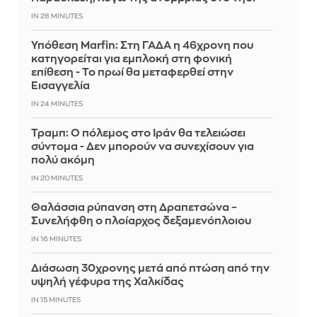
IN 28 MINUTES
Υπόθεση Marfin: Στη ΓΑΔΑ η 46χρονη που
κατηγορείται για εμπλοκή στη φονική
επίθεση - Το πρωί θα μεταφερθεί στην
Εισαγγελία
IN 24 MINUTES
Τραμπ: Ο πόλεμος στο Ιράν θα τελειώσει
σύντομα - Δεν μπορούν να συνεχίσουν για
πολύ ακόμη
IN 20 MINUTES
Θαλάσσια ρύπανση στη Δραπετσώνα –
Συνελήφθη ο πλοίαρχος δεξαμενόπλοιου
IN 16 MINUTES
Διάσωση 30χρονης μετά από πτώση από την
υψηλή γέφυρα της Χαλκίδας
IN 15 MINUTES