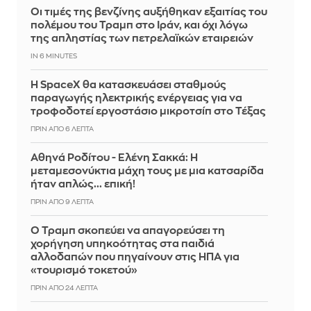
Οι τιμές της βενζίνης αυξήθηκαν εξαιτίας του
πολέμου του Τραμπ στο Ιράν, και όχι λόγω
της απληστίας των πετρελαϊκών εταιρειών
IN 6 MINUTES
Η SpaceX θα κατασκευάσει σταθμούς
παραγωγής ηλεκτρικής ενέργειας για να
τροφοδοτεί εργοστάσιο μικροτσίπ στο Τέξας
ΠΡΙΝ ΑΠΌ 6 ΛΕΠΤΆ
Αθηνά Ροδίτου - Ελένη Σακκά: Η
μεταμεσονύκτια μάχη τους με μια κατσαρίδα
ήταν απλώς... επική!
ΠΡΙΝ ΑΠΌ 9 ΛΕΠΤΆ
Ο Τραμπ σκοπεύει να απαγορεύσει τη
χορήγηση υπηκοότητας στα παιδιά
αλλοδαπών που πηγαίνουν στις ΗΠΑ για
«τουρισμό τοκετού»
ΠΡΙΝ ΑΠΌ 24 ΛΕΠΤΆ