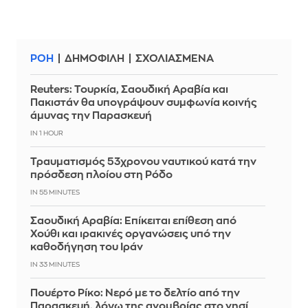
ΡΟΗ
ΔΗΜΟΦΙΛΗ
ΣΧΟΛΙΑΣΜΕΝΑ
Reuters: Τουρκία, Σαουδική Αραβία και
Πακιστάν θα υπογράψουν συμφωνία κοινής
άμυνας την Παρασκευή
IN 1 HOUR
Τραυματισμός 53χρονου ναυτικού κατά την
πρόσδεση πλοίου στη Ρόδο
IN 55 MINUTES
Σαουδική Αραβία: Επίκειται επίθεση από
Χούθι και ιρακινές οργανώσεις υπό την
καθοδήγηση του Ιράν
IN 33 MINUTES
Πουέρτο Ρίκο: Νερό με το δελτίο από την
Παρασκευή, λόγω της ανομβρίας στο νησί