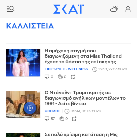
ΚΑΛΛΙΣΤΕΙΑ
Η αμήχανη στιγμή που
διαγωνιζόμενη στα Miss Thailand
έχασε τα δόντια της επί σκηνής
LIFE STYLE - WELLNESS
15:40, 27.03.2026
0
0
Ο Ντόναλντ Τραμπ κριτής σε
διαγωνισμό ανήλικων μοντέλων το
1991 - Δείτε βίντεο
ΚΟΣΜΟΣ
09:44, 02.02.2026
37
9
Σε πολύ κρίσιμη κατάταση η Μις