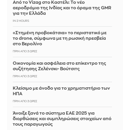
Από το Vizag στο Καστέλι: Το νέο
αεροδρόμιο της Ινδίας και το όραμα της GMR
για την Ελλάδα
IN 2 HOURS
«Στημένη προβοκάτσια» το περιστατικό με
το drone, σύμφωνα με τη ρωσική πρεσβεία
στο Βερολίνο
ΠΡΙΝ ΑΠΌ 3 ΏΡΕΣ
Οικονομία και ασφάλεια στο επίκεντρο της
συζήτησης Ζελένσκι- Βούτσιτς
ΠΡΙΝ ΑΠΌ 3 ΏΡΕΣ
Κλείσιμο με άνοδο για το χρηματιστήριο των
ΗΠΑ
ΠΡΙΝ ΑΠΌ 3 ΏΡΕΣ
Άνοιξε ξανά το σύστημα ΕΑΕ 2025 για
διορθώσεις και συμπληρώσεις στοιχείων από
τους παραγωγούς