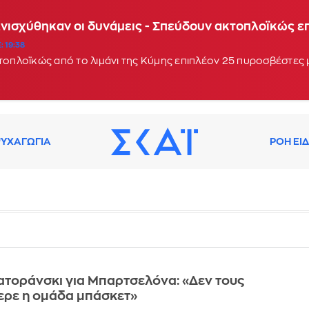
Ενισχύθηκαν οι δυνάμεις - Σπεύδουν ακτοπλοϊκώς 
: 19:38
κτοπλοϊκώς από το λιμάνι της Κύμης επιπλέον 25 πυροσβέστες
ΥΧΑΓΩΓΙΑ
ΡΟΗ ΕΙ
τοράνσκι για Μπαρτσελόνα: «Δεν τους
ερε η ομάδα μπάσκετ»