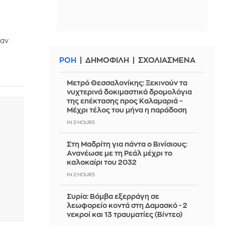
ιαν
ΡΟΗ
ΔΗΜΟΦΙΛΗ
ΣΧΟΛΙΑΣΜΕΝΑ
Μετρό Θεσσαλονίκης: Ξεκινούν τα
νυχτερινά δοκιμαστικά δρομολόγια
της επέκτασης προς Καλαμαριά –
Μέχρι τέλος του μήνα η παράδοση
IN 2 HOURS
Στη Μαδρίτη για πάντα ο Βινίσιους:
Ανανέωσε με τη Ρεάλ μέχρι το
καλοκαίρι του 2032
IN 2 HOURS
Συρία: Βόμβα εξερράγη σε
λεωφορείο κοντά στη Δαμασκό - 2
νεκροί και 13 τραυματίες (Βίντεο)