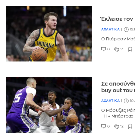
Έκλεισε τον
ΑΘΛΗΤΙΚΑ
12:
Ο Γκάρισον Μάθ
0
14
Σε αποσύνθε
buy out του
ΑΘΛΗΤΙΚΑ
10:
Ο Μόουζες Ράιτ
- Η «Μπάρτσα» 
0
12