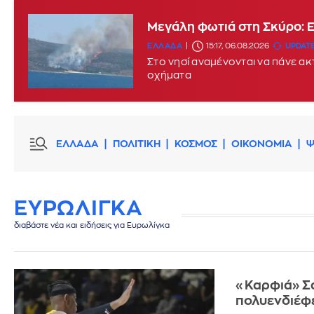
Μεγάλη φωτιά στη Σκύρο: 
ΕΛΛΑΔΑ
15:17, 06.08.2026
UPDATE
Στο νησί αναμένονται να πάνε α
οχήματα
ΕΛΛΑΔΑ
ΠΟΛΙΤΙΚΗ
ΚΟΣΜΟΣ
ΟΙΚΟΝΟΜΙΑ
Ψ
ΕΥΡΩΛΙΓΚΑ
διαβάστε νέα και ειδήσεις για Ευρωλίγκα
«Καρφιά» Σα
πολυενδιέφ