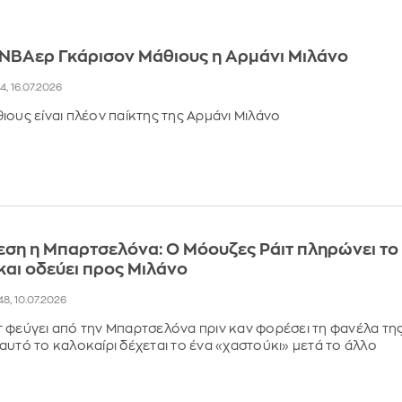
 ΝΒΑερ Γκάρισον Μάθιους η Αρμάνι Μιλάνο
14, 16.07.2026
ιους είναι πλέον παίκτης της Αρμάνι Μιλάνο
ση η Μπαρτσελόνα: Ο Μόουζες Ράιτ πληρώνει το
 και οδεύει προς Μιλάνο
48, 10.07.2026
 φεύγει από την Μπαρτσελόνα πριν καν φορέσει τη φανέλα τη
αυτό το καλοκαίρι δέχεται το ένα «χαστούκι» μετά το άλλο