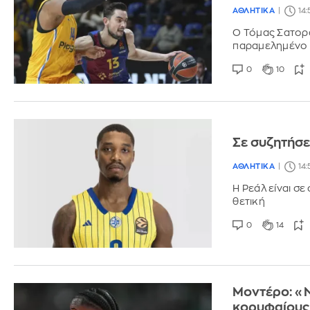
ΑΘΛΗΤΙΚΑ
14:
Ο Τόμας Σατορά
παραμελημένο 
0
10
Σε συζητήσε
ΑΘΛΗΤΙΚΑ
14:
Η Ρεάλ είναι σε
θετική
0
14
Μοντέρο: «Ν
κορυφαίους