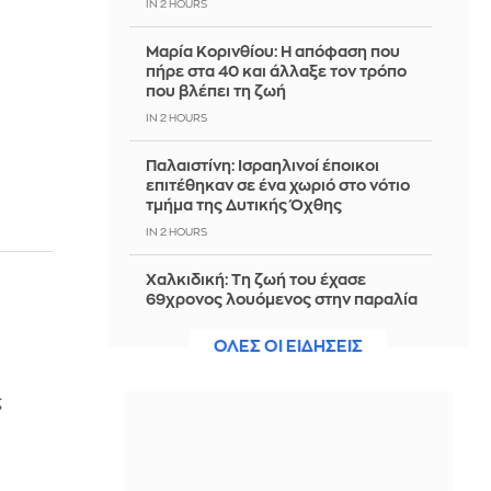
IN 2 HOURS
Μαρία Κορινθίου: Η απόφαση που
πήρε στα 40 και άλλαξε τον τρόπο
που βλέπει τη ζωή
IN 2 HOURS
Παλαιστίνη: Ισραηλινοί έποικοι
επιτέθηκαν σε ένα χωριό στο νότιο
τμήμα της Δυτικής Όχθης
IN 2 HOURS
Χαλκιδική: Τη ζωή του έχασε
69χρονος λουόμενος στην παραλία
της Σίβηρης
ΟΛΕΣ ΟΙ ΕΙΔΗΣΕΙΣ
IN 2 HOURS
Europa League: ΠΑΟΚ -Άντερλεχτ 0-
ς
1 (ημίχρονο) - Παρακολουθείστε live
την εξέλιξη του αγώνα
IN 2 HOURS