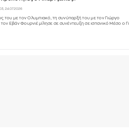
:03, 24.07.2026
υς του με τον Ολυμπιακό, τη συνύπαρξή του με τον Γιώργο
τον Εβάν Φουρνιέ μίλησε σε συνέντευξη σε ισπανικό Μέσο ο Γ