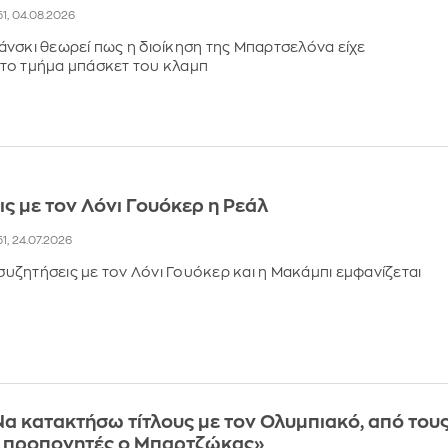
51, 04.08.2026
νσκι θεωρεί πως η διοίκηση της Μπαρτσελόνα είχε
το τμήμα μπάσκετ του κλαμπ
ις με τον Λόνι Γουόκερ η Ρεάλ
51, 24.07.2026
 συζητήσεις με τον Λόνι Γουόκερ και η Μακάμπι εμφανίζεται
α κατακτήσω τίτλους με τον Ολυμπιακό, από του
 προπονητές ο Μπαρτζώκας»