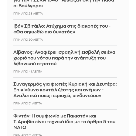
για την ΤΣΣΚΑ 1948 - Άλλαξαν όλη την 11άδα
οι Βούλγαροι
ΠΡΙΝ ΑΠΌ 28 ΛΕΠΤΆ
Ιβάν Σβιτάιλο: Ατύχημα στις διακοπές του -
«Θα σηκωθώ πιο δυνατός»
ΠΡΙΝ ΑΠΌ 30 ΛΕΠΤΆ
Λίβανος: Αναφέρει ισραηλινή εισβολή σε ένα
χωριό του νότου παρά την ανάπτυξη του
λιβανικού στρατού
ΠΡΙΝ ΑΠΌ 41 ΛΕΠΤΆ
Συναγερμός για φωτιές Κυριακή και Δευτέρα:
Επικίνδυνο κοκτέιλ ζέστης και ανέμων -
Αναλυτικά ποιες περιοχές κινδυνεύουν
ΠΡΙΝ ΑΠΌ 51 ΛΕΠΤΆ
Φιντάν: Η συμφωνία με Πακιστάν και
Σ.Αραβία είναι τεχνικά ίδια με το άρθρο 5 του
ΝΑΤΟ
ΠΡΙΝ ΑΠΌ 51 ΛΕΠΤΆ