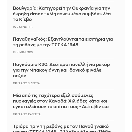
Βουλγαρία: Κατηγορεί την Ουκρανία για την
έκρηξη drone - «Μη εσκεμμένο συμβάν» λέει
το Κίεβο
IN 7 MINUTES
Παναθηναϊκός: Εξαντλούνται τα εισιτήρια για
τη ρεβάνς με την ΤΣΣΚΑ 1948
IN 4 MINUTES
Παγκόσμιο Κ20: Δεύτερο πανελλήνιο ρεκόρ
για την Μπακογιάννη και ιδανικό φινάλε
σεζόν
ΠΡΙΝ ΑΠΌ 8 ΛΕΠΤΆ
Μία από τις ταχύτερα εξελισσόμενες
πυρκαγιές στον Καναδά: Χιλιάδες κάτοικοι
εγκαταλείπουν τα σπίτια τους - Δείτε βίντεο
ΠΡΙΝ ΑΠΌ 15 ΛΕΠΤΆ
Τριάρα πριν τη ρεβάνς με τον Παναθηναϊκό