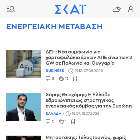
ΕΝΕΡΓΕΙΑΚΗ ΜΕΤΑΒΑΣΗ
ΔΕΗ: Νέα συμφωνία για
χαρτοφυλάκιο έργων ΑΠΕ άνω των 2
GW σε Πολωνία και Ουγγαρία
BUSINESS
21:12, 07.08.2026
3
13
Χάρης Θεοχάρης: Η Ελλάδα
εδραιώνεται ως στρατηγικός
ενεργειακός κόμβος για την Ευρώπη
ΕΛΛΑΔΑ
18:07, 16.07.2026
0
1
Μητσοτάκης: Τέλος Ιουνίου, χωρίς