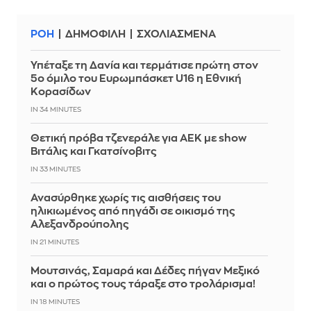
ΡΟΗ
ΔΗΜΟΦΙΛΗ
ΣΧΟΛΙΑΣΜΕΝΑ
Υπέταξε τη Δανία και τερμάτισε πρώτη στον
5ο όμιλο του Ευρωμπάσκετ U16 η Εθνική
Κορασίδων
IN 34 MINUTES
Θετική πρόβα τζενεράλε για ΑΕΚ με show
Βιτάλις και Γκατσίνοβιτς
IN 33 MINUTES
Ανασύρθηκε χωρίς τις αισθήσεις του
ηλικιωμένος από πηγάδι σε οικισμό της
Αλεξανδρούπολης
IN 21 MINUTES
Μουτσινάς, Σαμαρά και Δέδες πήγαν Μεξικό
και ο πρώτος τους τάραξε στο τρολάρισμα!
IN 18 MINUTES