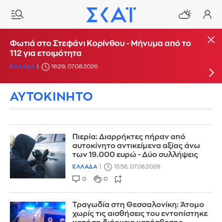
Φωτιά στη Θέρμη Θεσσαλονίκης - Πέντε
Φωτιά στο Στεφάνι Κορίνθου - Μήνυμα από το
Φωτιά στο Μαρκόπουλο
αεροσκάφη και ένα ελικόπτερο στην
112 για ετοιμότητα
ΕΛΛΑΔΑ
16:39, 07.08.2026
κατάσβεση
ΕΛΛΑΔΑ
16:29, 07.08.2026
ΕΛΛΑΔΑ
16:22, 07.08.2026
ΑΥΤΟΚΙΝΗΤΟ
Πιερία: Διαρρήκτες πήραν από
αυτοκίνητο αντικείμενα αξίας άνω
των 19.000 ευρώ - Δύο συλλήψεις
ΕΛΛΑΔΑ
15:56, 07.08.2026
0
0
Τραγωδία στη Θεσσαλονίκη: Άτομο
χωρίς τις αισθήσεις του εντοπίστηκε