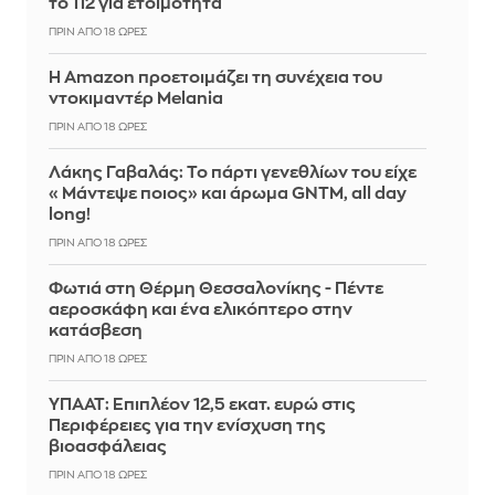
το 112 για ετοιμότητα
ΠΡΙΝ ΑΠΌ 18 ΏΡΕΣ
Η Amazon προετοιμάζει τη συνέχεια του
ντοκιμαντέρ Melania
ΠΡΙΝ ΑΠΌ 18 ΏΡΕΣ
Λάκης Γαβαλάς: Το πάρτι γενεθλίων του είχε
«Μάντεψε ποιος» και άρωμα GNTM, all day
long!
ΠΡΙΝ ΑΠΌ 18 ΏΡΕΣ
Φωτιά στη Θέρμη Θεσσαλονίκης - Πέντε
αεροσκάφη και ένα ελικόπτερο στην
κατάσβεση
ΠΡΙΝ ΑΠΌ 18 ΏΡΕΣ
ΥΠΑΑΤ: Επιπλέον 12,5 εκατ. ευρώ στις
Περιφέρειες για την ενίσχυση της
βιοασφάλειας
ΠΡΙΝ ΑΠΌ 18 ΏΡΕΣ