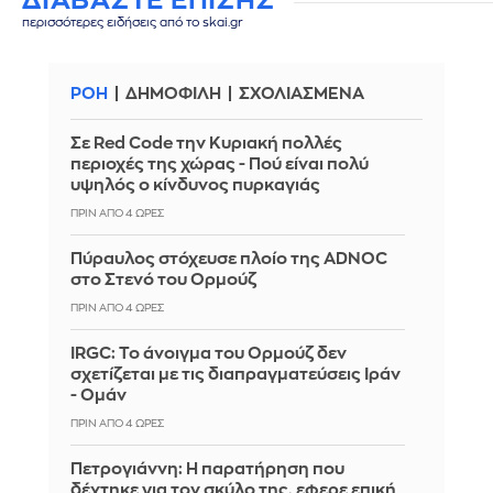
περισσότερες ειδήσεις από το skai.gr
ΡΟΗ
ΔΗΜΟΦΙΛΗ
ΣΧΟΛΙΑΣΜΕΝΑ
Σε Red Code την Κυριακή πολλές
περιοχές της χώρας - Πού είναι πολύ
υψηλός ο κίνδυνος πυρκαγιάς
ΠΡΙΝ ΑΠΌ 4 ΏΡΕΣ
Πύραυλος στόχευσε πλοίο της ADNOC
στο Στενό του Ορμούζ
ΠΡΙΝ ΑΠΌ 4 ΏΡΕΣ
IRGC: Το άνοιγμα του Ορμούζ δεν
σχετίζεται με τις διαπραγματεύσεις Ιράν
- Ομάν
ΠΡΙΝ ΑΠΌ 4 ΏΡΕΣ
Πετρογιάννη: Η παρατήρηση που
δέχτηκε για τον σκύλο της, εφερε επική