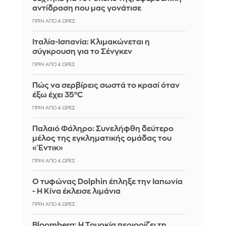
αντίδραση που μας γονάτισε
ΠΡΙΝ ΑΠΌ 4 ΏΡΕΣ
Ιταλία-Ισπανία: Κλιμακώνεται η
σύγκρουση για το Σένγκεν
ΠΡΙΝ ΑΠΌ 4 ΏΡΕΣ
Πώς να σερβίρεις σωστά το κρασί όταν
έξω έχει 35°C
ΠΡΙΝ ΑΠΌ 4 ΏΡΕΣ
Παλαιό Φάληρο: Συνελήφθη δεύτερο
μέλος της εγκληματικής ομάδας του
«Έντικ»
ΠΡΙΝ ΑΠΌ 4 ΏΡΕΣ
Ο τυφώνας Dolphin έπληξε την Ιαπωνία
- Η Κίνα έκλεισε λιμάνια
ΠΡΙΝ ΑΠΌ 4 ΏΡΕΣ
Bloomberg: Η Τουρκία περιορίζει τη