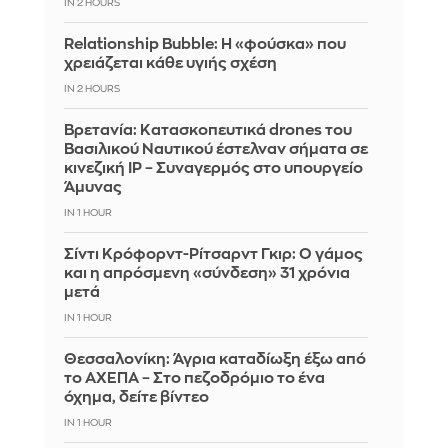
IN 2 HOURS
Relationship Bubble: Η «φούσκα» που
χρειάζεται κάθε υγιής σχέση
IN 2 HOURS
Βρετανία: Κατασκοπευτικά drones του
Βασιλικού Ναυτικού έστελναν σήματα σε
κινεζική IP – Συναγερμός στο υπουργείο
Άμυνας
IN 1 HOUR
Σίντι Κρόφορντ-Ρίτσαρντ Γκιρ: Ο γάμος
και η απρόσμενη «σύνδεση» 31 χρόνια
μετά
IN 1 HOUR
Θεσσαλονίκη: Άγρια καταδίωξη έξω από
το ΑΧΕΠΑ – Στο πεζοδρόμιο το ένα
όχημα, δείτε βίντεο
IN 1 HOUR