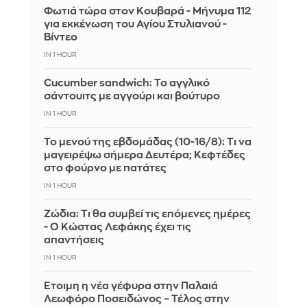
Φωτιά τώρα στον Κουβαρά - Μήνυμα 112
για εκκένωση του Αγίου Στυλιανού -
Βίντεο
IN 1 HOUR
Cucumber sandwich: Το αγγλικό
σάντουιτς με αγγούρι και βούτυρο
IN 1 HOUR
Το μενού της εβδομάδας (10-16/8): Τι να
μαγειρέψω σήμερα Δευτέρα; Κεφτέδες
στο φούρνο με πατάτες
IN 1 HOUR
Ζώδια: Τι θα συμβεί τις επόμενες ημέρες
- Ο Κώστας Λεφάκης έχει τις
απαντήσεις
IN 1 HOUR
Έτοιμη η νέα γέφυρα στην Παλαιά
Λεωφόρο Ποσειδώνος – Τέλος στην