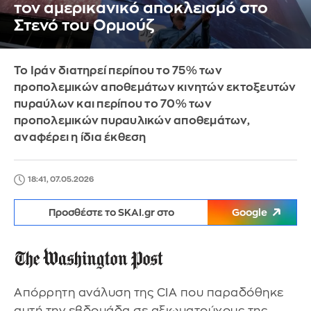
τον αμερικανικό αποκλεισμό στο
Στενό του Ορμούζ
Το Ιράν διατηρεί περίπου το 75% των
προπολεμικών αποθεμάτων κινητών εκτοξευτών
πυραύλων και περίπου το 70% των
προπολεμικών πυραυλικών αποθεμάτων,
αναφέρει η ίδια έκθεση
18:41, 07.05.2026
Προσθέστε το SKAI.gr στο
Google
Απόρρητη ανάλυση της CIA που παραδόθηκε
αυτή την εβδομάδα σε αξιωματούχους της