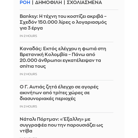
ΡΟΗ
ΔΗΜΟΦΙΛΗ
ΣΧΟΛΙΑΣΜΕΝΑ
Banksy: Η τέχνη του κοστίζει ακριβά –
Σχεδόν 150.000 λίρες ο λογαριασμός
για 3 έργα
IN 2 HOURS
Καναδάς: Εκτός ελέγχου η φωτιά στη
Βρετανική Κολομβία – Πάνω από
20.000 άνθρωποι εγκατέλειψαν τα
σπίτια τους
IN 2 HOURS
Ο Γ. Αυτιάς ζητά έλεγχο σε αγορές
ακινήτων από τρίτες χώρες σε
διασυνοριακές περιοχές
IN 2 HOURS
Νάταλι Πόρτμαν: «Έξαλλη» με
συγγραφέα που την παρουσιάζει ως
ντίβα