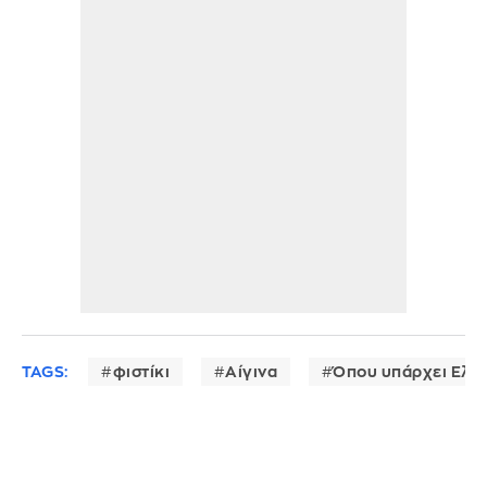
TAGS:
φιστίκι
Αίγινα
Όπου υπάρχει Ελλ