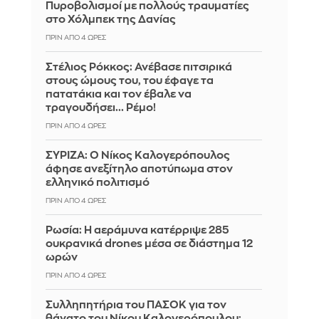
Πυροβολισμοί με πολλούς τραυματίες
στο Χόλμπεκ της Δανίας
ΠΡΙΝ ΑΠΌ 4 ΏΡΕΣ
Στέλιος Ρόκκος: Ανέβασε πιτσιρικά
στους ώμους του, του έφαγε τα
πατατάκια και τον έβαλε να
τραγουδήσει... Ρέμο!
ΠΡΙΝ ΑΠΌ 4 ΏΡΕΣ
ΣΥΡΙΖΑ: Ο Νίκος Καλογερόπουλος
άφησε ανεξίτηλο αποτύπωμα στον
ελληνικό πολιτισμό
ΠΡΙΝ ΑΠΌ 4 ΏΡΕΣ
Ρωσία: Η αεράμυνα κατέρριψε 285
ουκρανικά drones μέσα σε διάστημα 12
ωρών
ΠΡΙΝ ΑΠΌ 4 ΏΡΕΣ
Συλληπητήρια του ΠΑΣΟΚ για τον
θάνατο του Νίκου Καλογερόπουλου: