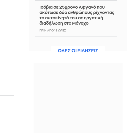
Ισόβια σε 25χρονο Αφγανό που
σκότωσε δύο ανθρώπους ρίχνοντας
το αυτοκίνητό του σε εργατική
διαδήλωση στο Μόναχο
ΠΡΙΝ ΑΠΌ 18 ΏΡΕΣ
Μητσοτάκης: Η βιομηχανία στο
επίκεντρο του νέου παραγωγικού
ΟΛΕΣ ΟΙ ΕΙΔΗΣΕΙΣ
μοντέλου της χώρας
ΠΡΙΝ ΑΠΌ 18 ΏΡΕΣ
Γνωρίζοντας την ευρωπαϊκή ιστορία:
Περιδιαβαίνοντας την Αθήνα του
19ου αιώνα
ΠΡΙΝ ΑΠΌ 18 ΏΡΕΣ
Επίσημο: Παίκτης της ΑΕΚ ο Μίλαν
Βιτάλις
ΠΡΙΝ ΑΠΌ 18 ΏΡΕΣ
Οριοθετήθηκε η φωτιά στο Αγρίνιο -