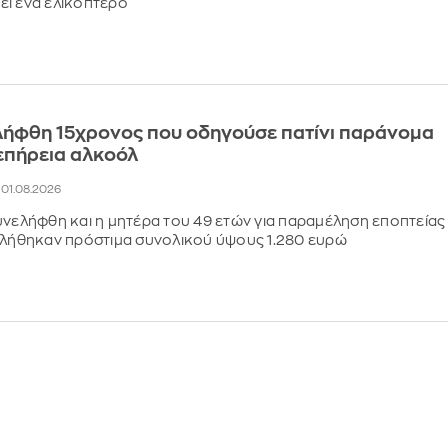
ει ένα ελικόπτερο
λήφθη 15χρονος που οδηγούσε πατίνι παράνομα
 επήρεια αλκοόλ
, 01.08.2026
υνελήφθη και η μητέρα του 49 ετών για παραμέληση εποπτείας
βλήθηκαν πρόστιμα συνολικού ύψους 1.280 ευρώ