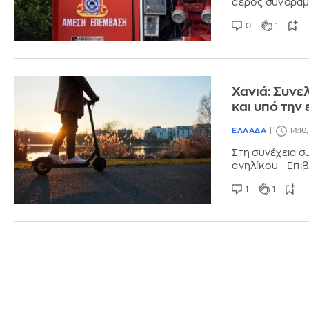
αέρος συνδράμ
0
1
Χανιά: Συνε
και υπό την
ΕΛΛΑΔΑ
14:16
Στη συνέχεια σ
ανηλίκου - Επι
1
1