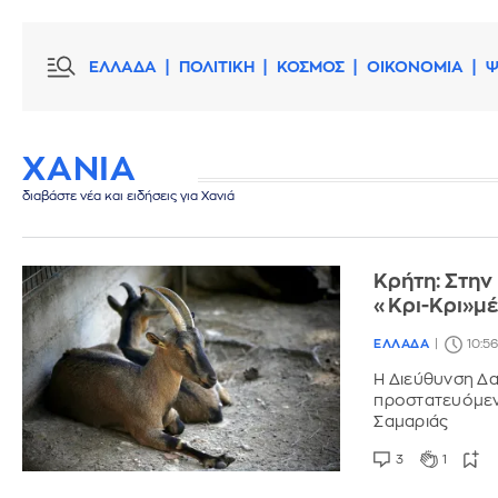
ΕΛΛΑΔΑ
ΠΟΛΙΤΙΚΗ
ΚΟΣΜΟΣ
ΟΙΚΟΝΟΜΙΑ
Ψ
ΧΑΝΙΑ
διαβάστε νέα και ειδήσεις για Χανιά
Κρήτη: Στην
«Κρι-Κρι»μέ
ΕΛΛΑΔΑ
10:5
Η Διεύθυνση Δα
προστατευόμεν
Σαμαριάς
3
1