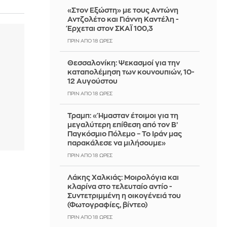
«Στον Εξώστη» με τους Αντώνη
Αντζολέτο και Γιάννη Καντέλη -
Έρχεται στον ΣΚΑΪ 100,3
ΠΡΙΝ ΑΠΌ 18 ΏΡΕΣ
Θεσσαλονίκη: Ψεκασμοί για την
καταπολέμηση των κουνουπιών, 10-
12 Αυγούστου
ΠΡΙΝ ΑΠΌ 18 ΏΡΕΣ
Τραμπ: «Ήμασταν έτοιμοι για τη
μεγαλύτερη επίθεση από τον Β’
Παγκόσμιο Πόλεμο – Το Ιράν μας
παρακάλεσε να μιλήσουμε»
ΠΡΙΝ ΑΠΌ 18 ΏΡΕΣ
Λάκης Χαλκιάς: Mοιρολόγια και
κλαρίνα στο τελευταίο αντίο -
Συντετριμμένη η οικογένειά του
(Φωτογραφίες, βίντεο)
ΠΡΙΝ ΑΠΌ 18 ΏΡΕΣ