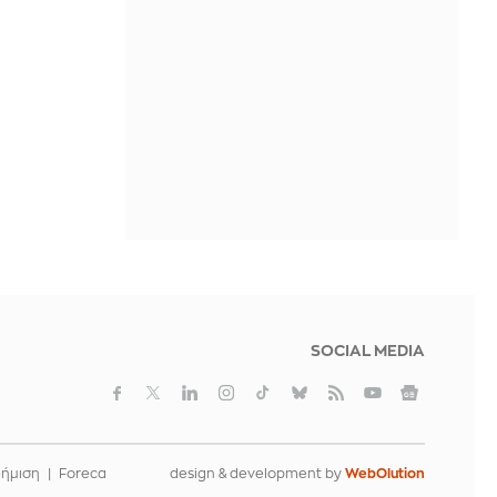
ΠΡΙΝ ΑΠΌ 18 ΏΡΕΣ
Νέο ρεκόρ για την Aegean με πάνω
από 2 εκατ. επιβάτες τον Ιούλιο
ΠΡΙΝ ΑΠΌ 18 ΏΡΕΣ
Φραντσέσκο Γκουτσίνι: Πέθανε ο
θρυλικός τραγουδοποιός που
«σημάδεψε» τη δεκαετία του ’70
ΠΡΙΝ ΑΠΌ 18 ΏΡΕΣ
SOCIAL MEDIA
φήμιση
Foreca
design & development by
WebOlution