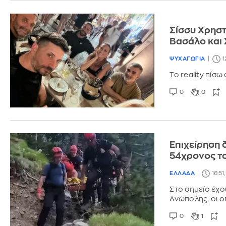
Σίσσυ Χρηστ
Βασάλο και
ΨΥΧΑΓΩΓΙΑ
1
Το reality πίσω 
0
0
Επιχείρηση 
54χρονος τ
ΕΛΛΑΔΑ
16:51
Στο σημείο έχο
Ανώπολης, οι ο
0
1