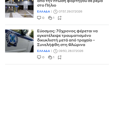
από την πτώση φορτηγού σε ρέμα
στο Πήλιο
ΕΛΛΑΔΑ
07:57, 29.07.2026
0
1
Εύοσμος: 70χρονος φέρεται να
εγκατέλειψε τραυματισμένο
δικυκλιστή μετά από τροχαίο –
Συνελήφθη στη Φλώρινα
ΕΛΛΑΔΑ
09:50, 28.07.2026
0
1