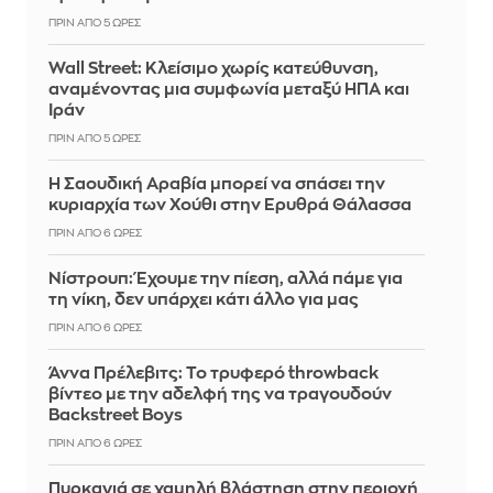
ΠΡΙΝ ΑΠΌ 5 ΏΡΕΣ
Wall Street: Κλείσιμο χωρίς κατεύθυνση,
αναμένοντας μια συμφωνία μεταξύ ΗΠΑ και
Ιράν
ΠΡΙΝ ΑΠΌ 5 ΏΡΕΣ
Η Σαουδική Αραβία μπορεί να σπάσει την
κυριαρχία των Χούθι στην Ερυθρά Θάλασσα
ΠΡΙΝ ΑΠΌ 6 ΏΡΕΣ
Νίστρουπ: Έχουμε την πίεση, αλλά πάμε για
τη νίκη, δεν υπάρχει κάτι άλλο για μας
ΠΡΙΝ ΑΠΌ 6 ΏΡΕΣ
Άννα Πρέλεβιτς: Το τρυφερό throwback
βίντεο με την αδελφή της να τραγουδούν
Backstreet Boys
ΠΡΙΝ ΑΠΌ 6 ΏΡΕΣ
Πυρκαγιά σε χαμηλή βλάστηση στην περιοχή