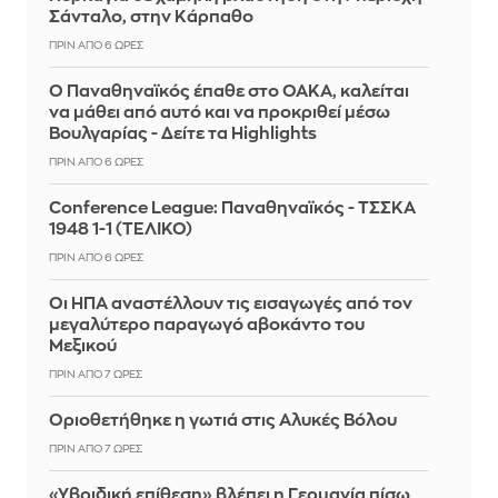
Σάνταλο, στην Κάρπαθο
ΠΡΙΝ ΑΠΌ 6 ΏΡΕΣ
Ο Παναθηναϊκός έπαθε στο ΟΑΚΑ, καλείται
να μάθει από αυτό και να προκριθεί μέσω
Βουλγαρίας - Δείτε τα Highlights
ΠΡΙΝ ΑΠΌ 6 ΏΡΕΣ
Conference League: Παναθηναϊκός - ΤΣΣΚΑ
1948 1-1 (ΤΕΛΙΚΟ)
ΠΡΙΝ ΑΠΌ 6 ΏΡΕΣ
Οι ΗΠΑ αναστέλλουν τις εισαγωγές από τον
μεγαλύτερο παραγωγό αβοκάντο του
Μεξικού
ΠΡΙΝ ΑΠΌ 7 ΏΡΕΣ
Οριοθετήθηκε η γωτιά στις Αλυκές Βόλου
ΠΡΙΝ ΑΠΌ 7 ΏΡΕΣ
«Υβριδική επίθεση» βλέπει η Γερμανία πίσω