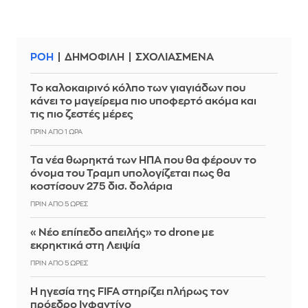
ΡΟΗ
ΔΗΜΟΦΙΛΗ
ΣΧΟΛΙΑΣΜΕΝΑ
Το καλοκαιρινό κόλπο των γιαγιάδων που
κάνει το μαγείρεμα πιο υποφερτό ακόμα και
τις πιο ζεστές μέρες
ΠΡΙΝ ΑΠΌ 1 ΏΡΑ
Τα νέα θωρηκτά των ΗΠΑ που θα φέρουν το
όνομα του Τραμπ υπολογίζεται πως θα
κοστίσουν 275 δισ. δολάρια
ΠΡΙΝ ΑΠΌ 5 ΏΡΕΣ
«Νέο επίπεδο απειλής» το drone με
εκρηκτικά στη Λειψία
ΠΡΙΝ ΑΠΌ 5 ΏΡΕΣ
Η ηγεσία της FIFA στηρίζει πλήρως τον
πρόεδρο Ινφαντίνο