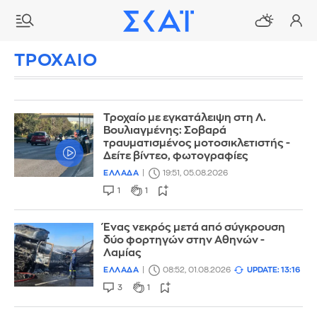
ΤΡΟΧΑΙΟ
Τροχαίο με εγκατάλειψη στη Λ.
Βουλιαγμένης: Σοβαρά
τραυματισμένος μοτοσικλετιστής -
Δείτε βίντεο, φωτογραφίες
ΕΛΛΑΔΑ
19:51, 05.08.2026
1
1
Ένας νεκρός μετά από σύγκρουση
δύο φορτηγών στην Αθηνών -
Λαμίας
ΕΛΛΑΔΑ
08:52, 01.08.2026
UPDATE: 13:16
3
1