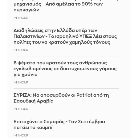
μηχανισμός – Από αμέλεια το 90% των
πυρκαγιών
IN 1 HOUR
Διαδηλώσεις στην Ελλάδα υπέρ των
Παλαιστινίων - Το ισραηλινό ΥΠΕΞ λέει στους
πολίτες του να κρατούν χαμηλούς τόνους
IN 1 HOUR
6 ψέματα που κρατούν τους ανθρώπους
εγκλωβισμένους σε δυστυχισμένους γάμους
για χρόνια
IN 1 HOUR
ΣΥΡΙΖΑ: Να αποσυρθούν οι Patriot από τη
Σαουδική Αραβία
IN 1 HOUR
Επιταχύνει ο Σαμαράς - Τον Σεπτέμβριο
πατάει το κουμπί
IN 1 HOUR