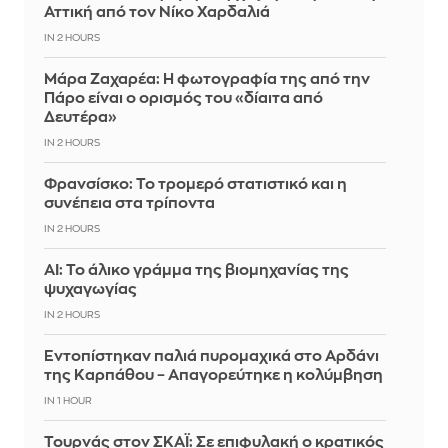
Αττική από τον Νίκο Χαρδαλιά
IN 2 HOURS
Μάρα Ζαχαρέα: Η φωτογραφία της από την
Πάρο είναι ο ορισμός του «δίαιτα από
Δευτέρα»
IN 2 HOURS
Φρανσίσκο: Το τρομερό στατιστικό και η
συνέπεια στα τρίποντα
IN 2 HOURS
AI: Το άλικο γράμμα της βιομηχανίας της
ψυχαγωγίας
IN 2 HOURS
Εντοπίστηκαν παλιά πυρομαχικά στο Αρδάνι
της Καρπάθου – Απαγορεύτηκε η κολύμβηση
IN 1 HOUR
Τουρνάς στον ΣΚΑΪ: Σε επιφυλακή ο κρατικός