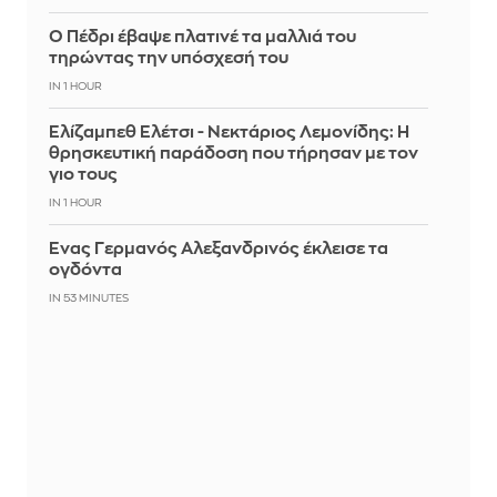
Ο Πέδρι έβαψε πλατινέ τα μαλλιά του
τηρώντας την υπόσχεσή του
IN 1 HOUR
Ελίζαμπεθ Ελέτσι - Νεκτάριος Λεμονίδης: Η
θρησκευτική παράδοση που τήρησαν με τον
γιο τους
IN 1 HOUR
Ένας Γερμανός Αλεξανδρινός έκλεισε τα
ογδόντα
IN 53 MINUTES