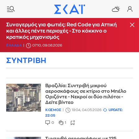
Συναγερμός για φωτιές: Red Code για Αττική
και άλλες πέντε περιοχές - Στο κόκκινο ο
κρατικός μηχανισμός
ΕΛΛΑΔΑ
07:10, 09.08.2026
ΣΥΝΤΡΙΒΗ
Βραζιλία: Συντριβή μικρού
αεροσκάφους σε κτίριο στο Μπέλο
Οριζόντε - Νεκροί οι δύο πιλότοι -
Δείτε βίντεο
ΚΟΣΜΟΣ
19:04, 04.05.2026
UPDATE:
22:05
0
1
Συντριβή αεροσκάφους με 125