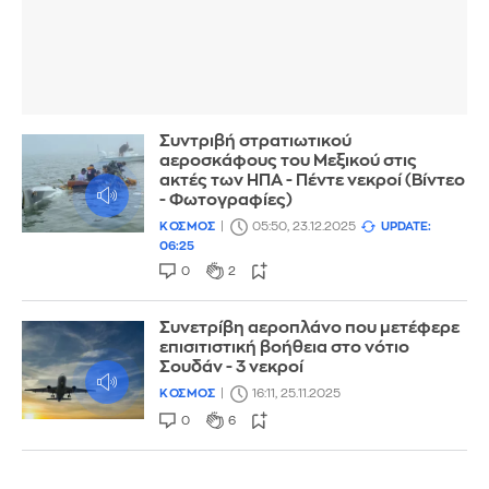
Συντριβή στρατιωτικού
αεροσκάφους του Μεξικού στις
ακτές των ΗΠΑ - Πέντε νεκροί (Βίντεο
- Φωτογραφίες)
ΚΟΣΜΟΣ
05:50, 23.12.2025
UPDATE:
06:25
0
2
Συνετρίβη αεροπλάνο που μετέφερε
επισιτιστική βοήθεια στο νότιο
Σουδάν - 3 νεκροί
ΚΟΣΜΟΣ
16:11, 25.11.2025
0
6