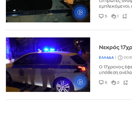
Οι πρώτες αναφ
εμπλεκόμενοι, ε
5
1
Νεκρός 17χρ
ΕΛΛΑΔΑ
00:3
Ο 17χρονος έφε
υπόθεση ανέλα
5
2