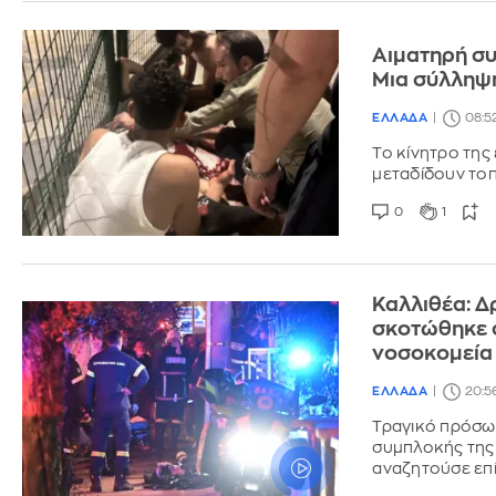
Αιματηρή συ
Μια σύλληψ
ΕΛΛΑΔΑ
08:5
Το κίνητρο της
μεταδίδουν τοπ
0
1
Καλλιθέα: Δ
σκοτώθηκε σ
νοσοκομεία
ΕΛΛΑΔΑ
20:5
Τραγικό πρόσω
συμπλοκής της 
αναζητούσε επί