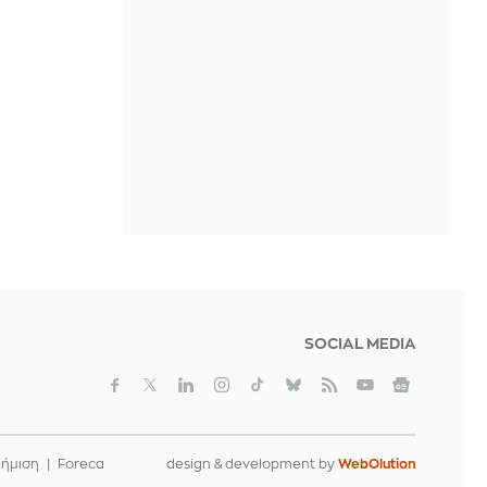
IN 19 MINUTES
SOCIAL MEDIA
φήμιση
Foreca
design & development by
WebOlution