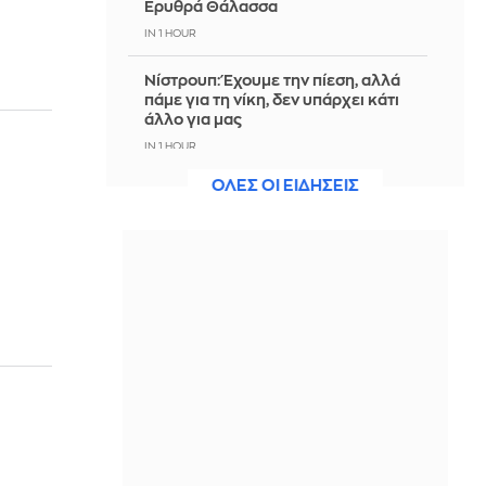
Ερυθρά Θάλασσα
IN 1 HOUR
Νίστρουπ: Έχουμε την πίεση, αλλά
πάμε για τη νίκη, δεν υπάρχει κάτι
άλλο για μας
IN 1 HOUR
ΟΛΕΣ ΟΙ ΕΙΔΗΣΕΙΣ
Άννα Πρέλεβιτς: Το τρυφερό
throwback βίντεο με την αδελφή της
να τραγουδούν Backstreet Boys
IN 1 HOUR
Πυρκαγιά σε χαμηλή βλάστηση στην
περιοχή Σάνταλο, στην Κάρπαθο
IN 1 HOUR
Ο Παναθηναϊκός έπαθε στο ΟΑΚΑ,
καλείται να μάθει από αυτό και να
προκριθεί μέσω Βουλγαρίας - Δείτε
τα Highlights
IN 52 MINUTES