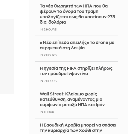
Τα νέα θωρηκτά των ΗΠΑ που θα
φέρουν το όνομα του Τραμπ
υπολογίζεται πως θα κοστίσουν 275
δισ. δολάρια
IN 2 HOURS
«Νέο επίπεδο απειλής» το drone με
εκρηκτικά στη Λειψία
IN 2 HOURS
Η ηγεσία της FIFA στηρίζει πλήρως
τον πρόεδρο Ινφαντίνο
IN 2 HOURS
Wall Street: Κλείσιμο χωρίς
κατεύθυνση, αναμένοντας μια
συμφωνία μεταξύ ΗΠΑ και Ιράν
ν
IN 1 HOUR
Η Σαουδική Αραβία μπορεί να σπάσει
την κυριαρχία των Χούθι στην