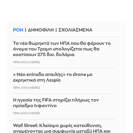
ΡΟΗ
ΔΗΜΟΦΙΛΗ
ΣΧΟΛΙΑΣΜΕΝΑ
Τα νέα θωρηκτά των ΗΠΑ που θα φέρουν το
όνομα του Τραμπ υπολογίζεται πως θα
κοστίσουν 275 δισ. δολάρια
ΠΡΙΝ ΑΠΌ 2 ΜΈΡΕΣ
«Νέο επίπεδο απειλής» το drone με
εκρηκτικά στη Λειψία
ΠΡΙΝ ΑΠΌ 2 ΜΈΡΕΣ
Η ηγεσία της FIFA στηρίζει πλήρως τον
πρόεδρο Ινφαντίνο
ΠΡΙΝ ΑΠΌ 2 ΜΈΡΕΣ
Wall Street: Κλείσιμο χωρίς κατεύθυνση,
αναμένοντας μια συμφωνία μεταξύ ΗΠΑ και