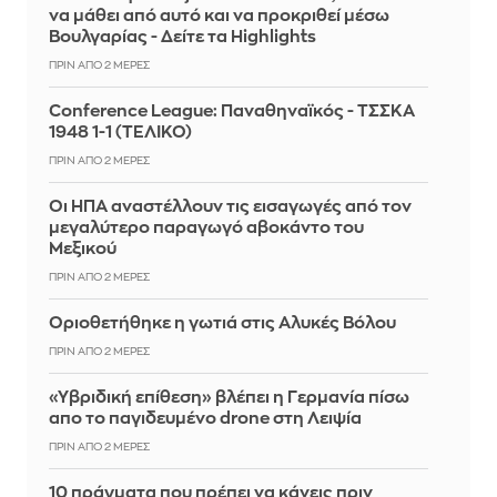
να μάθει από αυτό και να προκριθεί μέσω
Βουλγαρίας - Δείτε τα Highlights
ΠΡΙΝ ΑΠΌ 2 ΜΈΡΕΣ
Conference League: Παναθηναϊκός - ΤΣΣΚΑ
1948 1-1 (ΤΕΛΙΚΟ)
ΠΡΙΝ ΑΠΌ 2 ΜΈΡΕΣ
Οι ΗΠΑ αναστέλλουν τις εισαγωγές από τον
μεγαλύτερο παραγωγό αβοκάντο του
Μεξικού
ΠΡΙΝ ΑΠΌ 2 ΜΈΡΕΣ
Οριοθετήθηκε η γωτιά στις Αλυκές Βόλου
ΠΡΙΝ ΑΠΌ 2 ΜΈΡΕΣ
«Υβριδική επίθεση» βλέπει η Γερμανία πίσω
απο το παγιδευμένο drone στη Λειψία
ΠΡΙΝ ΑΠΌ 2 ΜΈΡΕΣ
10 πράγματα που πρέπει να κάνεις πριν