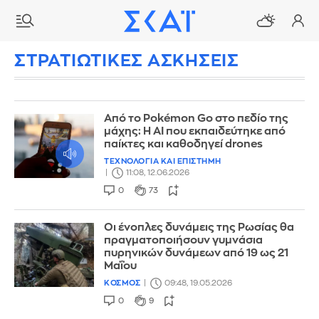
ΣΤΡΑΤΙΩΤΙΚΕΣ ΑΣΚΗΣΕΙΣ
Από το Pokémon Go στο πεδίο της
μάχης: Η AI που εκπαιδεύτηκε από
παίκτες και καθοδηγεί drones
ΤΕΧΝΟΛΟΓΙΑ ΚΑΙ ΕΠΙΣΤΗΜΗ
11:08, 12.06.2026
0
73
Οι ένοπλες δυνάμεις της Ρωσίας θα
πραγματοποιήσουν γυμνάσια
πυρηνικών δυνάμεων από 19 ως 21
Μαΐου
ΚΟΣΜΟΣ
09:48, 19.05.2026
0
9