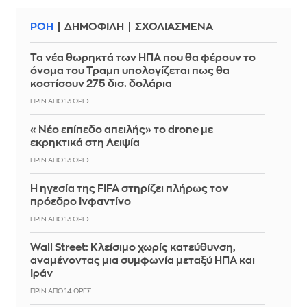
ΡΟΗ
ΔΗΜΟΦΙΛΗ
ΣΧΟΛΙΑΣΜΕΝΑ
Τα νέα θωρηκτά των ΗΠΑ που θα φέρουν το
όνομα του Τραμπ υπολογίζεται πως θα
κοστίσουν 275 δισ. δολάρια
ΠΡΙΝ ΑΠΌ 13 ΏΡΕΣ
«Νέο επίπεδο απειλής» το drone με
εκρηκτικά στη Λειψία
ΠΡΙΝ ΑΠΌ 13 ΏΡΕΣ
Η ηγεσία της FIFA στηρίζει πλήρως τον
πρόεδρο Ινφαντίνο
ΠΡΙΝ ΑΠΌ 13 ΏΡΕΣ
Wall Street: Κλείσιμο χωρίς κατεύθυνση,
αναμένοντας μια συμφωνία μεταξύ ΗΠΑ και
Ιράν
ΠΡΙΝ ΑΠΌ 14 ΏΡΕΣ