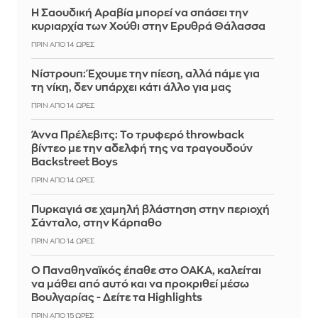
Η Σαουδική Αραβία μπορεί να σπάσει την
κυριαρχία των Χούθι στην Ερυθρά Θάλασσα
ΠΡΙΝ ΑΠΌ 14 ΏΡΕΣ
Νίστρουπ: Έχουμε την πίεση, αλλά πάμε για
τη νίκη, δεν υπάρχει κάτι άλλο για μας
ΠΡΙΝ ΑΠΌ 14 ΏΡΕΣ
Άννα Πρέλεβιτς: Το τρυφερό throwback
βίντεο με την αδελφή της να τραγουδούν
Backstreet Boys
ΠΡΙΝ ΑΠΌ 14 ΏΡΕΣ
Πυρκαγιά σε χαμηλή βλάστηση στην περιοχή
Σάνταλο, στην Κάρπαθο
ΠΡΙΝ ΑΠΌ 14 ΏΡΕΣ
Ο Παναθηναϊκός έπαθε στο ΟΑΚΑ, καλείται
να μάθει από αυτό και να προκριθεί μέσω
Βουλγαρίας - Δείτε τα Highlights
ΠΡΙΝ ΑΠΌ 15 ΏΡΕΣ