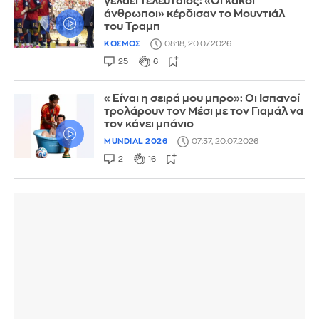
γελάει τελευταίος: «Οι κακοί
άνθρωποι» κέρδισαν το Μουντιάλ
του Τραμπ
ΚΟΣΜΟΣ
08:18, 20.07.2026
25
6
«Είναι η σειρά μου μπρο»: Οι Ισπανοί
τρολάρουν τον Μέσι με τον Γιαμάλ να
τον κάνει μπάνιο
MUNDIAL 2026
07:37, 20.07.2026
2
16