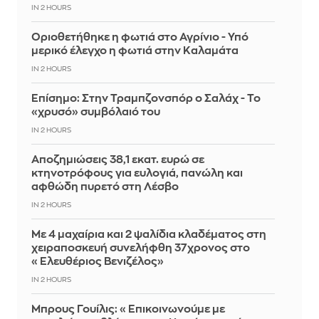
IN 2 HOURS
Οριοθετήθηκε η φωτιά στο Αγρίνιο - Υπό
μερικό έλεγχο η φωτιά στην Καλαμάτα
IN 2 HOURS
Επίσημο: Στην Τραμπζονσπόρ ο Σαλάχ - Το
«χρυσό» συμβόλαιό του
IN 2 HOURS
Αποζημιώσεις 38,1 εκατ. ευρώ σε
κτηνοτρόφους για ευλογιά, πανώλη και
αφθώδη πυρετό στη Λέσβο
IN 2 HOURS
Με 4 μαχαίρια και 2 ψαλίδια κλαδέματος στη
χειραποσκευή συνελήφθη 37χρονος στο
«Ελευθέριος Βενιζέλος»
IN 2 HOURS
Μπρους Γουίλις: «Επικοινωνούμε με