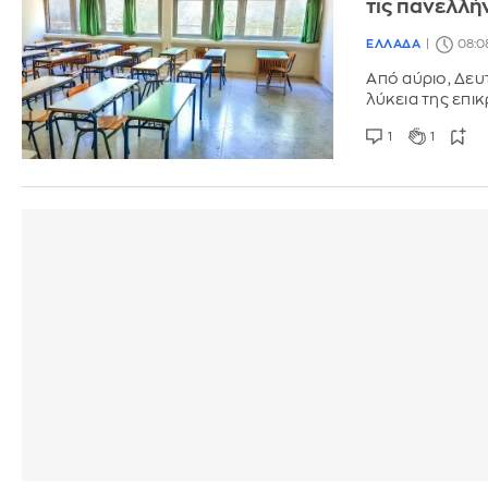
τις πανελλή
ΕΛΛΑΔΑ
08:0
Από αύριο, Δευ
λύκεια της επικ
1
1