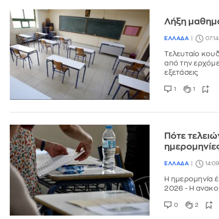
Λήξη μαθημά
ΕΛΛΑΔΑ
07:14
Τελευταίο κουδ
από την ερχόμε
εξετάσεις
1
1
Πότε τελειώ
ημερομηνίε
ΕΛΛΑΔΑ
14:09
Η ημερομηνία έ
2026 - Η ανακο
0
2