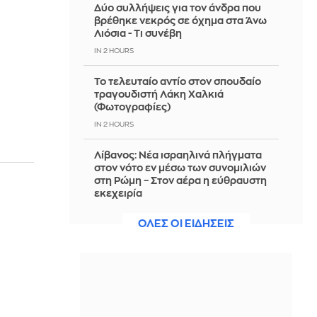
Δύο συλλήψεις για τον άνδρα που
βρέθηκε νεκρός σε όχημα στα Άνω
Λιόσια - Τι συνέβη
IN 2 HOURS
Το τελευταίο αντίο στον σπουδαίο
τραγουδιστή Λάκη Χαλκιά
(Φωτογραφίες)
IN 2 HOURS
Λίβανος: Νέα ισραηλινά πλήγματα
στον νότο εν μέσω των συνομιλιών
στη Ρώμη – Στον αέρα η εύθραυστη
εκεχειρία
IN 2 HOURS
ΟΛΕΣ ΟΙ ΕΙΔΗΣΕΙΣ
Παπασταύρου: Η συμφωνία
δημιουργεί νέα και ισχυρή δυναμική
για την υλοποίηση του GSI
IN 2 HOURS
Στράτος Τζώρτζογλου: Τα θαύματα