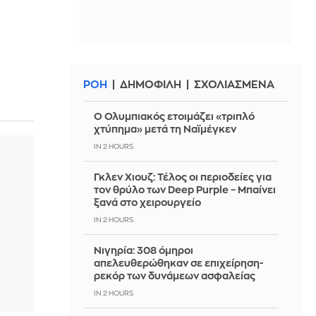
ΡΟΗ
ΔΗΜΟΦΙΛΗ
ΣΧΟΛΙΑΣΜΕΝΑ
Ο Ολυμπιακός ετοιμάζει «τριπλό
χτύπημα» μετά τη Ναϊμέγκεν
IN 2 HOURS
Γκλεν Χιουζ: Τέλος οι περιοδείες για
τον θρύλο των Deep Purple – Μπαίνει
ξανά στο χειρουργείο
IN 2 HOURS
Νιγηρία: 308 όμηροι
απελευθερώθηκαν σε επιχείρηση-
ρεκόρ των δυνάμεων ασφαλείας
IN 2 HOURS