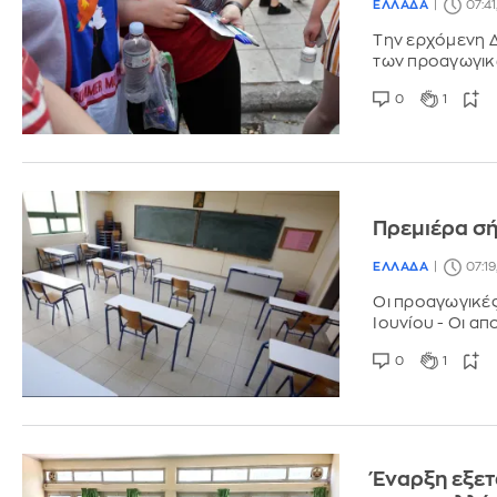
ΕΛΛΑΔΑ
07:41
Την ερχόμενη Δ
των προαγωγικώ
0
1
Πρεμιέρα σή
ΕΛΛΑΔΑ
07:19
Οι προαγωγικές 
Ιουνίου - Οι απ
0
1
Έναρξη εξετ