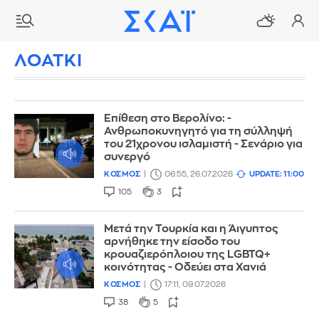
ΛΟΑΤΚΙ
Επίθεση στο Βερολίνο: -
Ανθρωποκυνηγητό για τη σύλληψή
του 21χρονου ισλαμιστή - Σενάριο για
συνεργό
ΚΟΣΜΟΣ
06:55, 26.07.2026
UPDATE: 11:00
105
3
Μετά την Τουρκία και η Άιγυπτος
αρνήθηκε την είσοδο του
κρουαζιερόπλοιου της LGBTQ+
κοινότητας - Οδεύει στα Χανιά
ΚΟΣΜΟΣ
17:11, 09.07.2026
38
5