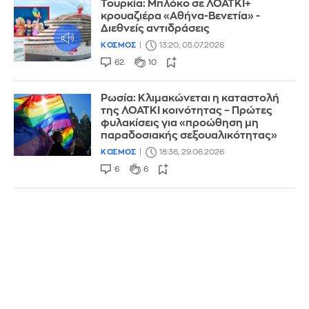
Τουρκία: Μπλόκο σε ΛΟΑΤΚΙ+
κρουαζιέρα «Αθήνα-Βενετία» -
Διεθνείς αντιδράσεις
ΚΟΣΜΟΣ
13:20, 05.07.2026
62
10
Ρωσία: Κλιμακώνεται η καταστολή
της ΛΟΑΤΚΙ κοινότητας – Πρώτες
φυλακίσεις για «προώθηση μη
παραδοσιακής σεξουαλικότητας»
ΚΟΣΜΟΣ
18:36, 29.06.2026
6
6