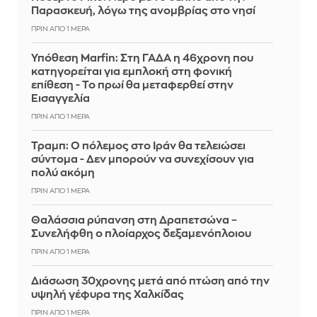
Παρασκευή, λόγω της ανομβρίας στο νησί
ΠΡΙΝ ΑΠΌ 1 ΜΈΡΑ
Υπόθεση Marfin: Στη ΓΑΔΑ η 46χρονη που
κατηγορείται για εμπλοκή στη φονική
επίθεση - Το πρωί θα μεταφερθεί στην
Εισαγγελία
ΠΡΙΝ ΑΠΌ 1 ΜΈΡΑ
Τραμπ: Ο πόλεμος στο Ιράν θα τελειώσει
σύντομα - Δεν μπορούν να συνεχίσουν για
πολύ ακόμη
ΠΡΙΝ ΑΠΌ 1 ΜΈΡΑ
Θαλάσσια ρύπανση στη Δραπετσώνα –
Συνελήφθη ο πλοίαρχος δεξαμενόπλοιου
ΠΡΙΝ ΑΠΌ 1 ΜΈΡΑ
Διάσωση 30χρονης μετά από πτώση από την
υψηλή γέφυρα της Χαλκίδας
ΠΡΙΝ ΑΠΌ 1 ΜΈΡΑ