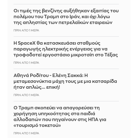
Οι τιμές της βενζίνης αυξήθηκαν εξαιτίας του
πολέμου του Τραμπ στο Ιράν, και όχι λόγω
της απληστίας των πετρελαϊκών εταιρειών
ΠΡΙΝ ΑΠΌ 1 ΜΈΡΑ
Η SpaceX θα κατασκευάσει σταθμούς
παραγωγής ηλεκτρικής ενέργειας για να
τροφοδοτεί εργοστάσιο μικροτσίπ στο Τέξας
ΠΡΙΝ ΑΠΌ 1 ΜΈΡΑ
Αθηνά Ροδίτου - Ελένη Σακκά: Η
μεταμεσονύκτια μάχη τους με μια κατσαρίδα
ήταν απλώς... επική!
ΠΡΙΝ ΑΠΌ 1 ΜΈΡΑ
Ο Τραμπ σκοπεύει να απαγορεύσει τη
χορήγηση υπηκοότητας στα παιδιά
αλλοδαπών που πηγαίνουν στις ΗΠΑ για
«τουρισμό τοκετού»
ΠΡΙΝ ΑΠΌ 1 ΜΈΡΑ