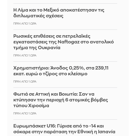
Η Λίμα και το Μεξικό αποκατέστησαν τις
διπλωματικές σχέσεις
ΠΡΙΝ ΑΠΌ 1 ΏΡΑ
Ρωσικές επιθέσεις σε πετρελαϊκές
εγκαταστάσεις της Naftogaz στο ανατολικό
τμήμα της Ουκρανία
ΠΡΙΝ ΑΠΌ 1 ΏΡΑ
Χρηματιστήριο: Άνοδος 0,25%, στα 239,11
εκατ. ευρώ ο τζίρος στο κλείσιμο
ΠΡΙΝ ΑΠΌ 1 ΏΡΑ
Φωτιά σε Αττική και Βοιωτία: Σαν να
κτύπησαν την περιοχή 6 ατομικές βόμβες
τύπου Χιροσίμα
ΠΡΙΝ ΑΠΌ 1 ΏΡΑ
Ευρωμπάσκετ U16: Γύρισε από το -14 και
σόκαρε στην παράταση την Εθνική η Ισπανία