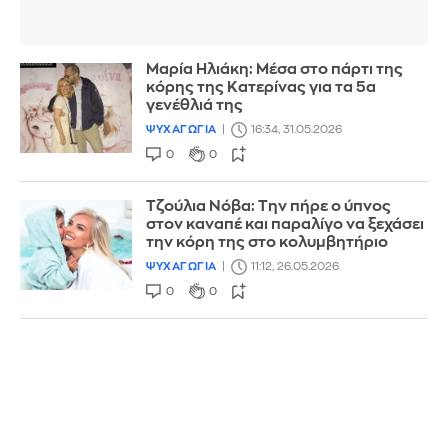
Μαρία Ηλιάκη: Μέσα στο πάρτι της
κόρης της Κατερίνας για τα 5α
γενέθλιά της
ΨΥΧΑΓΩΓΙΑ
16:34, 31.05.2026
0
0
Τζούλια Νόβα: Την πήρε ο ύπνος
στον καναπέ και παραλίγο να ξεχάσει
την κόρη της στο κολυμβητήριο
ΨΥΧΑΓΩΓΙΑ
11:12, 26.05.2026
0
0