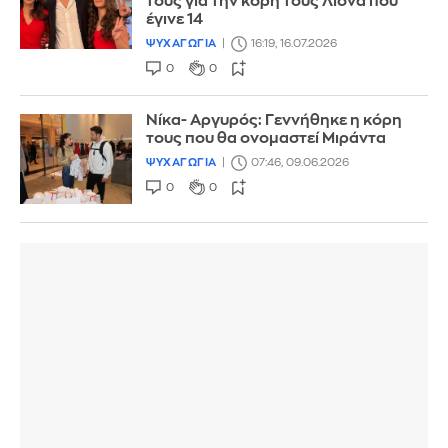
τους για την κόρη τους Λιόνα που
έγινε 14
ΨΥΧΑΓΩΓΙΑ
16:19, 16.07.2026
0
0
Νίκα- Αργυρός: Γεννήθηκε η κόρη
τους που θα ονομαστεί Μιράντα
ΨΥΧΑΓΩΓΙΑ
07:46, 09.06.2026
0
0