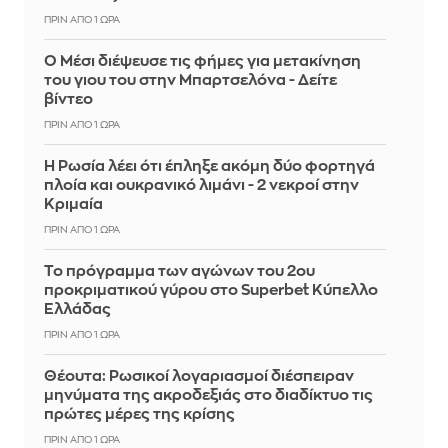
ΠΡΙΝ ΑΠΌ 1 ΏΡΑ
Ο Μέσι διέψευσε τις φήμες για μετακίνηση
του γιου του στην Μπαρτσελόνα - Δείτε
βίντεο
ΠΡΙΝ ΑΠΌ 1 ΏΡΑ
Η Ρωσία λέει ότι έπληξε ακόμη δύο φορτηγά
πλοία και ουκρανικό λιμάνι - 2 νεκροί στην
Κριμαία
ΠΡΙΝ ΑΠΌ 1 ΏΡΑ
Το πρόγραμμα των αγώνων του 2ου
προκριματικού γύρου στο Superbet Κύπελλο
Ελλάδας
ΠΡΙΝ ΑΠΌ 1 ΏΡΑ
Θέουτα: Ρωσικοί λογαριασμοί διέσπειραν
μηνύματα της ακροδεξιάς στο διαδίκτυο τις
πρώτες μέρες της κρίσης
ΠΡΙΝ ΑΠΌ 1 ΏΡΑ