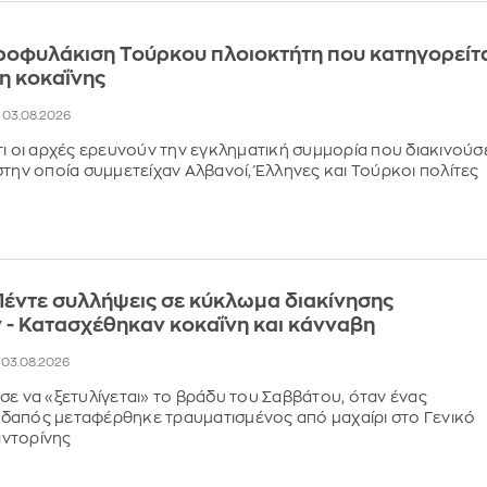
ροφυλάκιση Τούρκου πλοιοκτήτη που κατηγορείτ
ση κοκαΐνης
, 03.08.2026
τι οι αρχές ερευνούν την εγκληματική συμμορία που διακινούσ
στην οποία συμμετείχαν Αλβανοί, Έλληνες και Τούρκοι πολίτες
Πέντε συλλήψεις σε κύκλωμα διακίνησης
 - Κατασχέθηκαν κοκαΐνη και κάνναβη
, 03.08.2026
σε να «ξετυλίγεται» το βράδυ του Σαββάτου, όταν ένας
δαπός μεταφέρθηκε τραυματισμένος από μαχαίρι στο Γενικό
ντορίνης