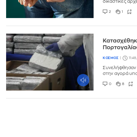
δικαστικές αρχ
2
1
Κατασχέθηκα
Πορτογαλίας
ΚΟΣΜΟΣ
11:48
Συνελήφθησαν τ
στην αγορά υπο
0
8