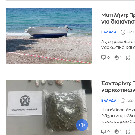
Μυτιλήνη: Π
για διακίνη
ΕΛΛΑΔΑ
16:47
Ας σημειωθεί ό
ναρκωτικά και 
0
1
Σαντορίνη: 
ναρκωτικών
ΕΛΛΑΔΑ
15:21
Η υπόθεση άρχι
25χρονος αλλο
Νοσοκομείο Σα
0
1