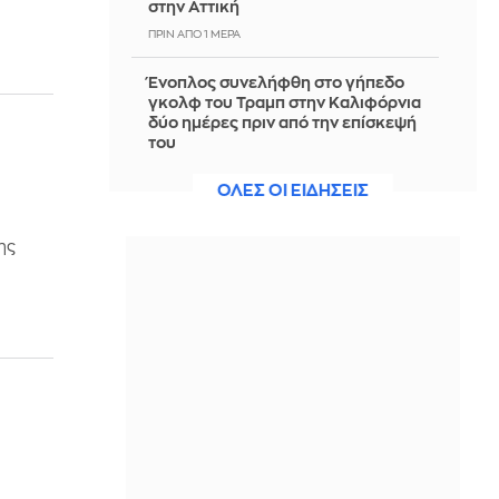
στην Αττική
ΠΡΙΝ ΑΠΌ 1 ΜΈΡΑ
Ένοπλος συνελήφθη στο γήπεδο
γκολφ του Τραμπ στην Καλιφόρνια
δύο ημέρες πριν από την επίσκεψή
του
ΠΡΙΝ ΑΠΌ 1 ΜΈΡΑ
ΟΛΕΣ ΟΙ ΕΙΔΗΣΕΙΣ
Κέρδη $93 δισ. για τις 8 πετρελαϊκές
ελέω πολέμου και κλιματικής κρίσης
ης
- Έβγαζαν $700.000 το λεπτό
ΠΡΙΝ ΑΠΌ 1 ΜΈΡΑ
Δυτική Αττική: Περιπολίες στα
καμένα για τον κίνδυνο
αναζωπυρώσεων - Εικόνες
καταστροφής
ΠΡΙΝ ΑΠΌ 1 ΜΈΡΑ
Η σκυτάλη στην επόμενη μέρα και
την καταγραφή ζημιών