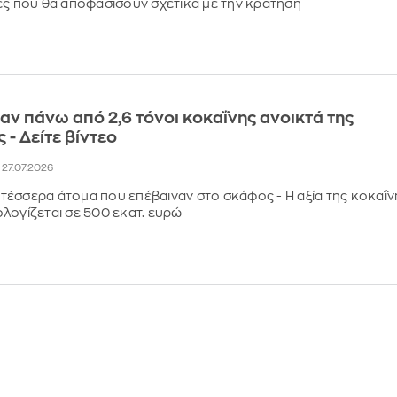
ές που θα αποφασίσουν σχετικά με την κράτησή
ν πάνω από 2,6 τόνοι κοκαΐνης ανοικτά της
 - Δείτε βίντεο
, 27.07.2026
έσσερα άτομα που επέβαιναν στο σκάφος - Η αξία της κοκαΐν
λογίζεται σε 500 εκατ. ευρώ