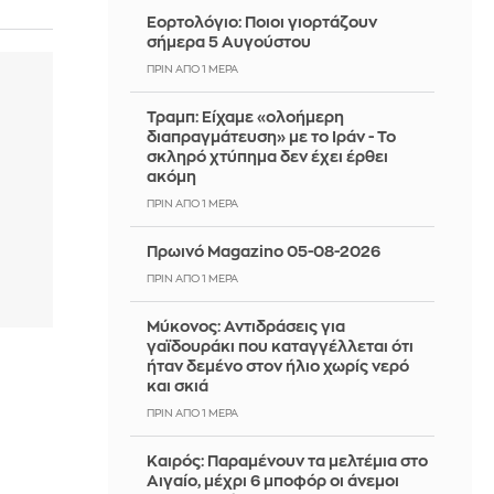
Εορτολόγιο: Ποιοι γιορτάζουν
σήμερα 5 Αυγούστου
ΠΡΙΝ ΑΠΌ 1 ΜΈΡΑ
Τραμπ: Είχαμε «ολοήμερη
διαπραγμάτευση» με το Ιράν - Το
σκληρό χτύπημα δεν έχει έρθει
ακόμη
ΠΡΙΝ ΑΠΌ 1 ΜΈΡΑ
Πρωινό Magazino 05-08-2026
ΠΡΙΝ ΑΠΌ 1 ΜΈΡΑ
Μύκονος: Αντιδράσεις για
γαϊδουράκι που καταγγέλλεται ότι
ήταν δεμένο στον ήλιο χωρίς νερό
και σκιά
ΠΡΙΝ ΑΠΌ 1 ΜΈΡΑ
Καιρός: Παραμένουν τα μελτέμια στο
Αιγαίο, μέχρι 6 μποφόρ οι άνεμοι