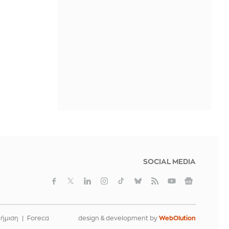
Το «πυρηνικό όπλο» που προτείνουν
οι λογιστές για την πάταξη της
φοροδιαφυγής στα ενοίκια
ΠΡΙΝ ΑΠΌ 1 ΜΈΡΑ
SOCIAL MEDIA
φήμιση
Foreca
design & development by
WebOlution