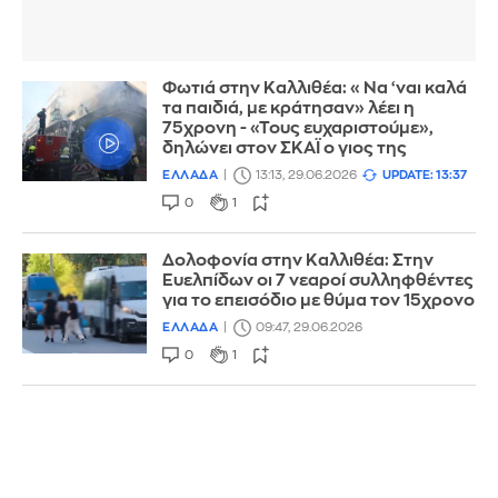
Φωτιά στην Καλλιθέα: «Να ‘ναι καλά
τα παιδιά, με κράτησαν» λέει η
75χρονη - «Τους ευχαριστούμε»,
δηλώνει στον ΣΚΑΪ ο γιος της
ΕΛΛΑΔΑ
13:13, 29.06.2026
UPDATE: 13:37
0
1
Δολοφονία στην Καλλιθέα: Στην
Ευελπίδων οι 7 νεαροί συλληφθέντες
για το επεισόδιο με θύμα τον 15χρονο
ΕΛΛΑΔΑ
09:47, 29.06.2026
0
1