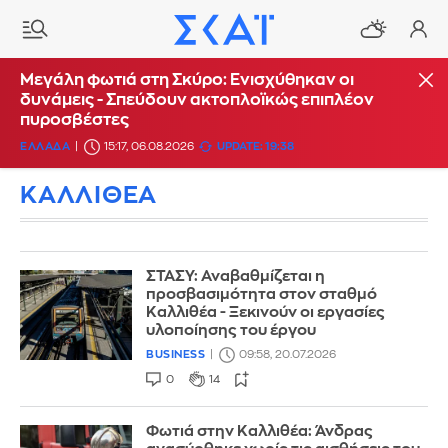
Μεγάλη φωτιά στη Σκύρο: Ενισχύθηκαν οι
δυνάμεις - Σπεύδουν ακτοπλοϊκώς επιπλέον
πυροσβέστες
ΕΛΛΑΔΑ
15:17, 06.08.2026
UPDATE: 19:38
ΚΑΛΛΙΘΕΑ
ΣΤΑΣΥ: Αναβαθμίζεται η
προσβασιμότητα στον σταθμό
Καλλιθέα - Ξεκινούν οι εργασίες
υλοποίησης του έργου
BUSINESS
09:58, 20.07.2026
0
14
Φωτιά στην Καλλιθέα: Άνδρας