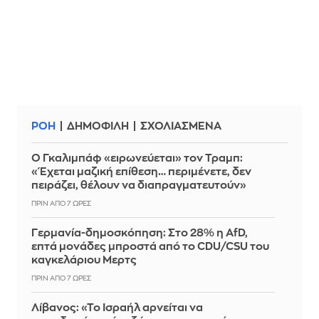
ΡΟΗ
ΔΗΜΟΦΙΛΗ
ΣΧΟΛΙΑΣΜΕΝΑ
Ο Γκαλιμπάφ «ειρωνεύεται» τον Τραμπ:
«Έχεται μαζική επίθεση… περιμένετε, δεν
πειράζει, θέλουν να διαπραγματευτούν»
ΠΡΙΝ ΑΠΌ 7 ΏΡΕΣ
Γερμανία-δημοσκόπηση: Στο 28% η AfD,
επτά μονάδες μπροστά από το CDU/CSU του
καγκελάριου Μερτς
ΠΡΙΝ ΑΠΌ 7 ΏΡΕΣ
Λίβανος: «Το Ισραήλ αρνείται να