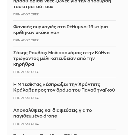
προσδιορίσει νέες ζώνες για την απόσυρση
του στρατού του»
ΠΡΙΝ ΑΠΌ 7 ΏΡΕΣ
Φονικές πυρκαγιές στο Ρέθυμνο: 19 κτίρια
κρίθηκαν «κόκκινα»
ΠΡΙΝ ΑΠΌ 7 ΏΡΕΣ
Σάκης Ρουβάς: Μελισσοκόμος στην Κύθνο
τρώγοντας μέλι κατευθείαν από την
κηρήθρα
ΠΡΙΝ ΑΠΌ 8 ΏΡΕΣ
Η Μπεσίκτας «έσπρωξε» την Χράντετς
Κράλοβε προς τον δρόμο του Παναθηναϊκού
ΠΡΙΝ ΑΠΌ 8 ΏΡΕΣ
Αποκαλύψεις και διαψεύσεις για το
παγιδευμένο drone
ΠΡΙΝ ΑΠΌ 8 ΏΡΕΣ