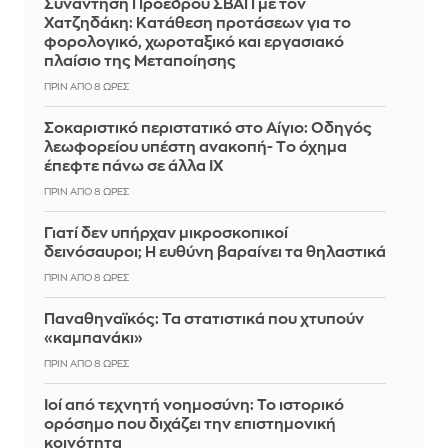
Συνάντηση Προέδρου ΣΒΑΠ με τον
Χατζηδάκη: Κατάθεση προτάσεων για το
φορολογικό, χωροταξικό και εργασιακό
πλαίσιο της Μεταποίησης
ΠΡΙΝ ΑΠΌ 8 ΏΡΕΣ
Σοκαριστικό περιστατικό στο Αίγιο: Οδηγός
λεωφορείου υπέστη ανακοπή- Tο όχημα
έπεφτε πάνω σε άλλα ΙΧ
ΠΡΙΝ ΑΠΌ 8 ΏΡΕΣ
Γιατί δεν υπήρχαν μικροσκοπικοί
δεινόσαυροι; Η ευθύνη βαραίνει τα θηλαστικά
ΠΡΙΝ ΑΠΌ 8 ΏΡΕΣ
Παναθηναϊκός: Τα στατιστικά που χτυπούν
«καμπανάκι»
ΠΡΙΝ ΑΠΌ 8 ΏΡΕΣ
Ιοί από τεχνητή νοημοσύνη: Το ιστορικό
ορόσημο που διχάζει την επιστημονική
κοινότητα