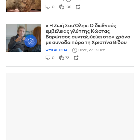
0
109
«Η Ζωή Σου Όλη»: Ο διεθνούς
εμβέλειας γλύπτης Κώστας
Βαρώτσος συνταξιδεύει στον χρόνο
με συνοδοιπόρο τη Χριστίνα Βίδου
ΨΥΧΑΓΩΓΙΑ
01:22, 27.11.2025
0
73