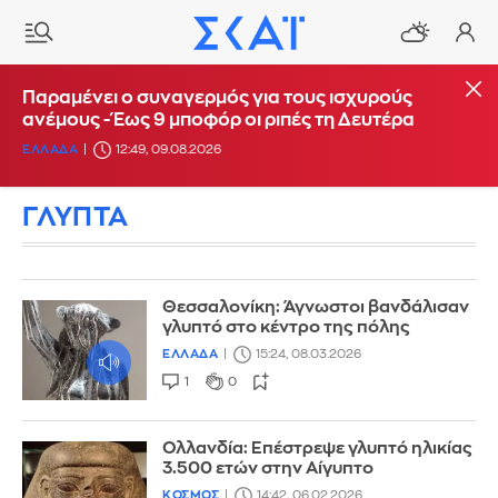
Παραμένει ο συναγερμός για τους ισχυρούς
ανέμους - Έως 9 μποφόρ οι ριπές τη Δευτέρα
ΕΛΛΑΔΑ
12:49, 09.08.2026
ΓΛΥΠΤΑ
Θεσσαλονίκη: Άγνωστοι βανδάλισαν
γλυπτό στο κέντρο της πόλης
ΕΛΛΑΔΑ
15:24, 08.03.2026
1
0
Ολλανδία: Επέστρεψε γλυπτό ηλικίας
3.500 ετών στην Αίγυπτο
ΚΟΣΜΟΣ
14:42, 06.02.2026