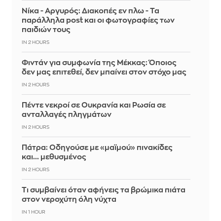
Νίκα - Αργυρός: Διακοπές εν πλω - Τα
παράλληλα post και οι φωτογραφίες των
παιδιών τους
IN 2 HOURS
Φιντάν για συμφωνία της Μέκκας: Όποιος
δεν μας επιτεθεί, δεν μπαίνει στον στόχο μας
IN 2 HOURS
Πέντε νεκροί σε Ουκρανία και Ρωσία σε
ανταλλαγές πληγμάτων
IN 2 HOURS
Πάτρα: Οδηγούσε με «μαϊμού» πινακίδες
και... μεθυσμένος
IN 2 HOURS
Τι συμβαίνει όταν αφήνεις τα βρώμικα πιάτα
στον νεροχύτη όλη νύχτα
IN 1 HOUR