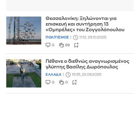
Θεσσαλονίκη: Ξηλώνονται για
επισκευή και συντήρηση 13
«Ομπρέλες» του Ζογγολόπουλου
ΠΟΛΙΤΙΣΜΟΣ
11:10, 29.10.2025
0
69
Πέθανε ο διεθνώς αναγνωρισμένος
γλύπτης Βασίλης Δωρόπουλος
ΕΛΛΑΔΑ
15:35, 22.09.2025
0
0