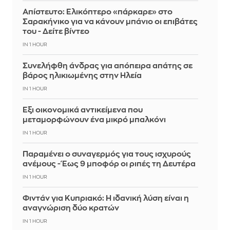
Απίστευτο: Ελικόπτερο «πάρκαρε» στο
Σαρακήνικο για να κάνουν μπάνιο οι επιβάτες
του - Δείτε βίντεο
IN 1 HOUR
Συνελήφθη άνδρας για απόπειρα απάτης σε
βάρος ηλικιωμένης στην Ηλεία
IN 1 HOUR
Έξι οικονομικά αντικείμενα που
μεταμορφώνουν ένα μικρό μπαλκόνι
IN 1 HOUR
Παραμένει ο συναγερμός για τους ισχυρούς
ανέμους - Έως 9 μποφόρ οι ριπές τη Δευτέρα
IN 1 HOUR
Φιντάν για Κυπριακό: Η ιδανική λύση είναι η
αναγνώριση δύο κρατών
IN 1 HOUR