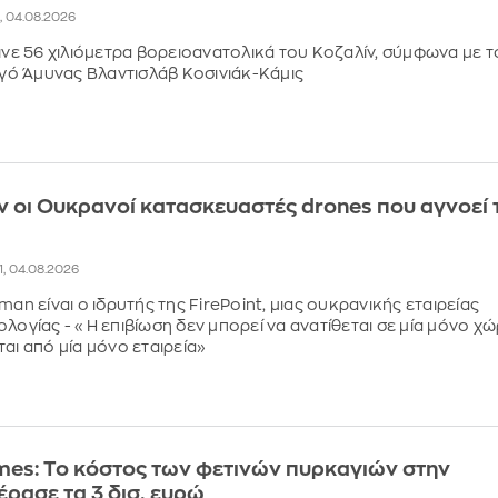
2, 04.08.2026
γινε 56 χιλιόμετρα βορειοανατολικά του Κοζαλίν, σύμφωνα με τ
ό Άμυνας Βλαντισλάβ Κοσινιάκ-Κάμις
ν οι Ουκρανοί κατασκευαστές drones που αγνοεί 
1, 04.08.2026
man είναι ο ιδρυτής της FirePoint, μιας ουκρανικής εταιρείας
ολογίας - «Η επιβίωση δεν μπορεί να ανατίθεται σε μία μόνο χ
αι από μία μόνο εταιρεία»
imes: Το κόστος των φετινών πυρκαγιών στην
ρασε τα 3 δισ. ευρώ