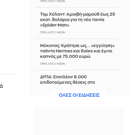
ΠΡΙΝ ΑΠΌ 1 ΜΈΡΑ
Τομ Χόλαντ: Αμοιβή-μαμούθ έως 25
εκατ. δολάρια για τη νέα ταινία
«Spider-Man»
ΠΡΙΝ ΑΠΌ 1 ΜΈΡΑ
Μύκονος: Κράτησε ως... «εγγύηση»
τσάντα Hermes και Rolex και έγινε
καπνός με 75.000 ευρώ
ΠΡΙΝ ΑΠΌ 1 ΜΈΡΑ
ΔΥΠΑ: Επιπλέον 8.000
επιδοτούμενες θέσεις στο
νό
πρόγραμμα απασχόλησης ανέργων -
Ποιοι μπορούν να ενταχθούν
ΟΛΕΣ ΟΙ ΕΙΔΗΣΕΙΣ
ΠΡΙΝ ΑΠΌ 1 ΜΈΡΑ
Τέλος εποχής στη WWE: Ο γίγαντας
Μπροκ Λέσναρ σταματά την καριέρα
του
ΠΡΙΝ ΑΠΌ 1 ΜΈΡΑ