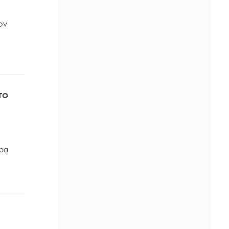
ον
το
ώρα