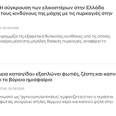
 Η σύγκρουση των ελικοπτέρων στην Ελλάδα
 τους κινδύνους της μάχης με τις πυρκαγιές στην
6, 02.08.2026
γραμμίζει τις εξαιρετικά δύσκολες συνθήκες υπό τις οποίες
εναέρια μέσα στις μεγάλες δασικές πυρκαγιές, αναφέρει το
λεια καταιγίδα» εξαπλώνει φωτιές, ζέστη και καπ
 το βόρειο ημισφαίριο
17:42, 02.08.2026
γνωστό ως "pyrocumulonimbus", εμφανίζεται όταν η τεράστια
φωτιάς ανυψώνει στήλες θερμού αέρα και καπνού ψηλά στην