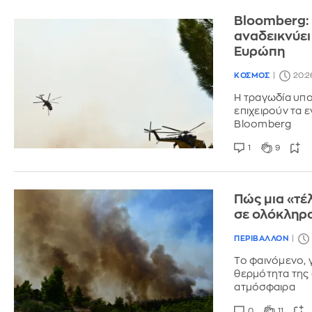
Bloomberg:
αναδεικνύει
Ευρώπη
ΚΟΣΜΟΣ
20:2
Η τραγωδία υπο
επιχειρούν τα 
Bloomberg
1
9
Πώς μια «τέ
σε ολόκληρο
ΠΕΡΙΒΑΛΛΟΝ
Το φαινόμενο, 
θερμότητα της 
ατμόσφαιρα
0
11