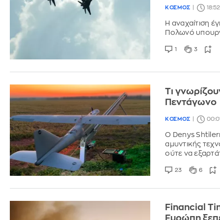
ΚΟΣΜΟΣ
18:5
Η αναχαίτιση έ
Πολωνό υπουργ
1
3
Τι γνωρίζου
Πεντάγωνο
ΚΟΣΜΟΣ
00:0
Ο Denys Shtiler
αμυντικής τεχν
ούτε να εξαρτάτ
23
6
Financial T
Ευρώπη ξεπέ