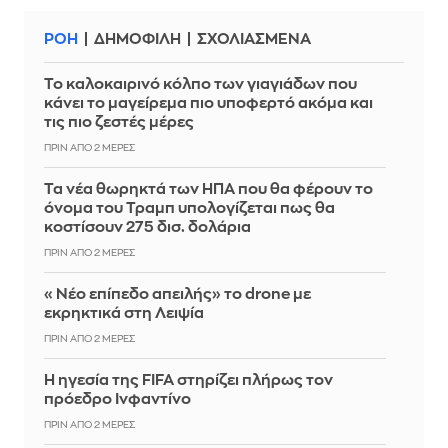
ΡΟΗ
ΔΗΜΟΦΙΛΗ
ΣΧΟΛΙΑΣΜΕΝΑ
Το καλοκαιρινό κόλπο των γιαγιάδων που
κάνει το μαγείρεμα πιο υποφερτό ακόμα και
τις πιο ζεστές μέρες
ΠΡΙΝ ΑΠΌ 2 ΜΈΡΕΣ
Τα νέα θωρηκτά των ΗΠΑ που θα φέρουν το
όνομα του Τραμπ υπολογίζεται πως θα
κοστίσουν 275 δισ. δολάρια
ΠΡΙΝ ΑΠΌ 2 ΜΈΡΕΣ
«Νέο επίπεδο απειλής» το drone με
εκρηκτικά στη Λειψία
ΠΡΙΝ ΑΠΌ 2 ΜΈΡΕΣ
Η ηγεσία της FIFA στηρίζει πλήρως τον
πρόεδρο Ινφαντίνο
ΠΡΙΝ ΑΠΌ 2 ΜΈΡΕΣ