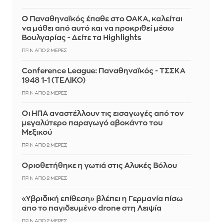
Ο Παναθηναϊκός έπαθε στο ΟΑΚΑ, καλείται
να μάθει από αυτό και να προκριθεί μέσω
Βουλγαρίας - Δείτε τα Highlights
ΠΡΙΝ ΑΠΌ 2 ΜΈΡΕΣ
Conference League: Παναθηναϊκός - ΤΣΣΚΑ
1948 1-1 (ΤΕΛΙΚΟ)
ΠΡΙΝ ΑΠΌ 2 ΜΈΡΕΣ
Οι ΗΠΑ αναστέλλουν τις εισαγωγές από τον
μεγαλύτερο παραγωγό αβοκάντο του
Μεξικού
ΠΡΙΝ ΑΠΌ 2 ΜΈΡΕΣ
Οριοθετήθηκε η γωτιά στις Αλυκές Βόλου
ΠΡΙΝ ΑΠΌ 2 ΜΈΡΕΣ
«Υβριδική επίθεση» βλέπει η Γερμανία πίσω
απο το παγιδευμένο drone στη Λειψία
ΠΡΙΝ ΑΠΌ 2 ΜΈΡΕΣ