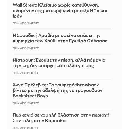
Wall Street: Κλείσιμο χωρίς κατεύθυνση,
αναμένοντας μια συμφωνία μεταξύ ΗΠΑ και
Ιράν
ΠΡΙΝ ΑΠΌ 2 ΜΈΡΕΣ
Η Σαουδική Αραβία μπορεί να σπάσει την
κυριαρχία των Χούθι στην Ερυθρά Θάλασσα
ΠΡΙΝ ΑΠΌ 2 ΜΈΡΕΣ
Νίστρουπ: Έχουμε την πίεση, αλλά πάμε για
τη νίκη, δεν υπάρχει κάτι άλλο για μας
ΠΡΙΝ ΑΠΌ 2 ΜΈΡΕΣ
Άννα Πρέλεβιτς: Το τρυφερό throwback
βίντεο με την αδελφή της να τραγουδούν
Backstreet Boys
ΠΡΙΝ ΑΠΌ 2 ΜΈΡΕΣ
Πυρκαγιά σε χαμηλή βλάστηση στην περιοχή
Σάνταλο, στην Κάρπαθο
ΠΡΙΝ ΑΠΌ 2 ΜΈΡΕΣ