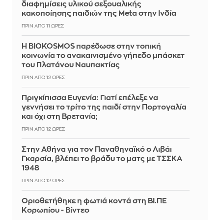
διαφημίσεις υλικού σεξουαλικής
κακοποίησης παιδιών της Meta στην Ινδία
ΠΡΙΝ ΑΠΌ 11 ΏΡΕΣ
Η BIOKOSMOS παρέδωσε στην τοπική
κοινωνία το ανακαινισμένο γήπεδο μπάσκετ
του Πλατάνου Ναυπακτίας
ΠΡΙΝ ΑΠΌ 12 ΏΡΕΣ
Πριγκίπισσα Ευγενία: Γιατί επέλεξε να
γεννήσει το τρίτο της παιδί στην Πορτογαλία
και όχι στη Βρετανία;
ΠΡΙΝ ΑΠΌ 12 ΏΡΕΣ
Στην Αθήνα για τον Παναθηναϊκό ο Λιβάι
Γκαρσία, βλέπει το βράδυ το ματς με ΤΣΣΚΑ
1948
ΠΡΙΝ ΑΠΌ 12 ΏΡΕΣ
Οριοθετήθηκε η φωτιά κοντά στη ΒΙ.ΠΕ
Κορωπίου - Βίντεο