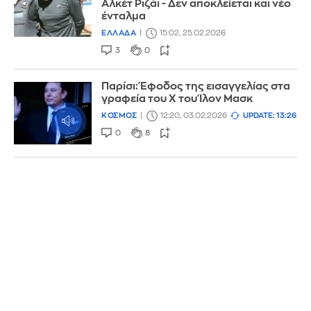
Αλκέτ Ριζάι - Δεν αποκλείεται και νέο
ένταλμα
ΕΛΛΑΔΑ
15:02, 25.02.2026
3
0
Παρίσι: Έφοδος της εισαγγελίας στα
γραφεία του Χ του Ίλον Μασκ
ΚΟΣΜΟΣ
12:20, 03.02.2026
UPDATE: 13:26
0
8