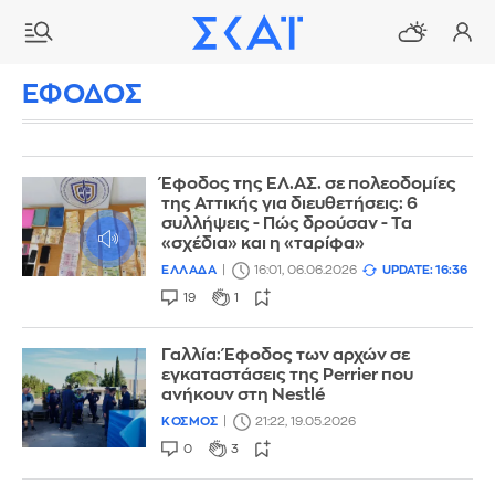
ΕΦΟΔΟΣ
Έφοδος της ΕΛ.ΑΣ. σε πολεοδομίες
της Αττικής για διευθετήσεις: 6
συλλήψεις - Πώς δρούσαν - Τα
«σχέδια» και η «ταρίφα»
ΕΛΛΑΔΑ
16:01, 06.06.2026
UPDATE: 16:36
19
1
Γαλλία: Έφοδος των αρχών σε
εγκαταστάσεις της Perrier που
ανήκουν στη Nestlé
ΚΟΣΜΟΣ
21:22, 19.05.2026
0
3