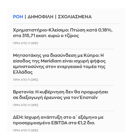
ΡΟΗ
ΔΗΜΟΦΙΛΗ
ΣΧΟΛΙΑΣΜΕΝΑ
Χρηματιστήριο-Κλείσιμο: Πτώση κατά 0,18%,
στα 315,71 εκατ. ευρώ ο τζίρος
ΠΡΙΝ ΑΠΌ 11 ΏΡΕΣ
Μητσοτάκης για διασύνδεση με Κύπρο: Η
είσοδος της Meridiam είναι ισχυρή ψήφος
εμπιστοσύνης στον ενεργειακό τομέα της
Ελλάδας
ΠΡΙΝ ΑΠΌ 11 ΏΡΕΣ
Βρετανία: Η κυβέρνηση δεν θα προχωρήσει
σε διεξαγωγή έρευνας για τον Έπσταϊν
ΠΡΙΝ ΑΠΌ 11 ΏΡΕΣ
ΔΕΗ: Ισχυρή ανάπτυξη στο α΄ εξάμηνο με
προσαρμοσμένο EBITDA στα €1,2 δισ.
ΠΡΙΝ ΑΠΌ 11 ΏΡΕΣ