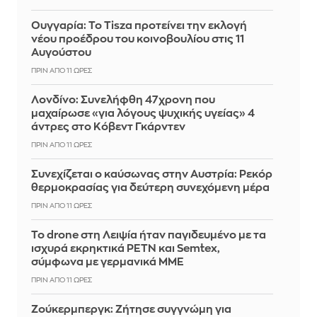
Ουγγαρία: Το Tisza προτείνει την εκλογή
νέου προέδρου του κοινοβουλίου στις 11
Αυγούστου
ΠΡΙΝ ΑΠΌ 11 ΏΡΕΣ
Λονδίνο: Συνελήφθη 47χρονη που
μαχαίρωσε «για λόγους ψυχικής υγείας» 4
άντρες στο Κόβεντ Γκάρντεν
ΠΡΙΝ ΑΠΌ 11 ΏΡΕΣ
Συνεχίζεται ο καύσωνας στην Αυστρία: Ρεκόρ
θερμοκρασίας για δεύτερη συνεχόμενη μέρα
ΠΡΙΝ ΑΠΌ 11 ΏΡΕΣ
Το drone στη Λειψία ήταν παγιδευμένο με τα
ισχυρά εκρηκτικά PETN και Semtex,
σύμφωνα με γερμανικά ΜΜΕ
ΠΡΙΝ ΑΠΌ 11 ΏΡΕΣ
Ζούκερμπεργκ: Ζήτησε συγγνώμη για