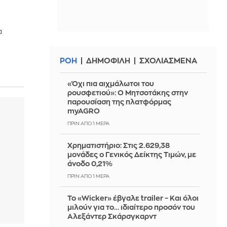
α
ΡΟΗ
ΔΗΜΟΦΙΛΗ
ΣΧΟΛΙΑΣΜΕΝΑ
«Όχι πια αιχμάλωτοι του
ρουσφετιού»: Ο Μητσοτάκης στην
παρουσίαση της πλατφόρμας
myAGRO
ΠΡΙΝ ΑΠΌ 1 ΜΈΡΑ
Χρηματιστήριο: Στις 2.629,38
μονάδες ο Γενικός Δείκτης Τιμών, με
άνοδο 0,21%
ΠΡΙΝ ΑΠΌ 1 ΜΈΡΑ
Το «Wicker» έβγαλε trailer – Και όλοι
μιλούν για το… ιδιαίτερο προσόν του
Αλεξάντερ Σκάρσγκαρντ