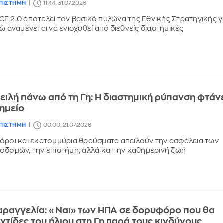
ΕΠΙΣΤΗΜΗ
11:44, 31.07.2026
E 2.0 αποτελεί τον βασικό πυλώνα της Εθνικής Στρατηγικής γ
ώ αναμένεται να ενισχυθεί από διεθνείς διαστημικές
ειλή πάνω από τη Γη: Η διαστημική ρύπανση φτάν
σημείο
ΕΠΙΣΤΗΜΗ
00:00, 21.07.2026
όροι και εκατομμύρια θραύσματα απειλούν την ασφάλεια των
οδομών, την επιστήμη, αλλά και την καθημερινή ζωή
αραγγελία: «Ναι» των ΗΠΑ σε δορυφόρο που θα
αχτίδες του ήλιου στη Γη παρά τους κινδύνους