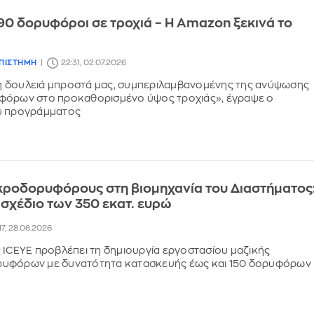
0 δορυφόροι σε τροχιά – Η Amazon ξεκινά το
ΕΠΙΣΤΗΜΗ
22:31, 02.07.2026
 δουλειά μπροστά μας, συμπεριλαμβανομένης της ανύψωσης
φόρων στο προκαθορισμένο ύψος τροχιάς», έγραψε ο
υ προγράμματος
κροδορυφόρους στη βιομηχανία του Διαστήματος
 σχέδιο των 350 εκατ. ευρώ
17, 28.06.2026
 ICEYE προβλέπει τη δημιουργία εργοστασίου μαζικής
υφόρων με δυνατότητα κατασκευής έως και 150 δορυφόρων