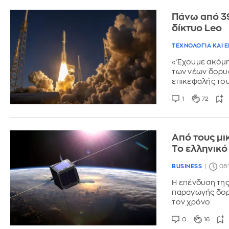
Πάνω από 39
δίκτυο Leo
ΤΕΧΝΟΛΟΓΙΑ ΚΑΙ 
«Έχουμε ακόμη
των νέων δορυ
επικεφαλής το
1
72
Από τους μι
Το ελληνικό
BUSINESS
08:
Η επένδυση της
παραγωγής δορ
τον χρόνο
0
16