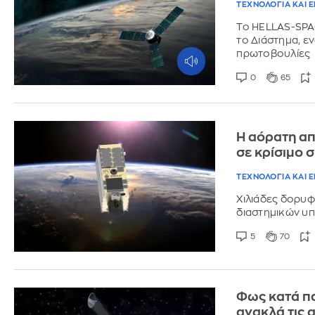
ΤΕΧΝΟΛΟΓΙΑ ΚΑΙ 
Το HELLAS-SPAC
το Διάστημα, εν
πρωτοβουλίες
0
65
Η αόρατη απ
σε κρίσιμο 
ΤΕΧΝΟΛΟΓΙΑ ΚΑΙ 
Χιλιάδες δορυφ
διαστημικών υπ
5
70
Φως κατά π
ανακλά τις 