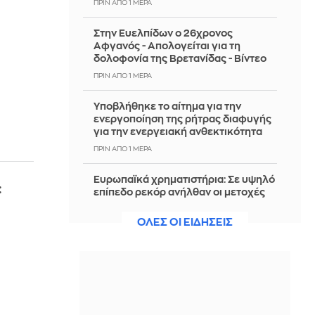
ΠΡΙΝ ΑΠΌ 1 ΜΈΡΑ
Στην Ευελπίδων ο 26χρονος
Αφγανός - Απολογείται για τη
δολοφονία της Βρετανίδας - Βίντεο
ΠΡΙΝ ΑΠΌ 1 ΜΈΡΑ
Υποβλήθηκε το αίτημα για την
ενεργοποίηση της ρήτρας διαφυγής
για την ενεργειακή ανθεκτικότητα
ΠΡΙΝ ΑΠΌ 1 ΜΈΡΑ
Ευρωπαϊκά χρηματιστήρια: Σε υψηλό
:
επίπεδο ρεκόρ ανήλθαν οι μετοχές
στο ξεκίνημα των συναλλαγών
ΟΛΕΣ ΟΙ ΕΙΔΗΣΕΙΣ
ΠΡΙΝ ΑΠΌ 1 ΜΈΡΑ
«Νόμοι της καρδιάς»: Η συνάντηση
Γιλντιρίμ και Μπορά αποκαλύπτει την
αλήθεια - Δείτε trailer
ΠΡΙΝ ΑΠΌ 1 ΜΈΡΑ