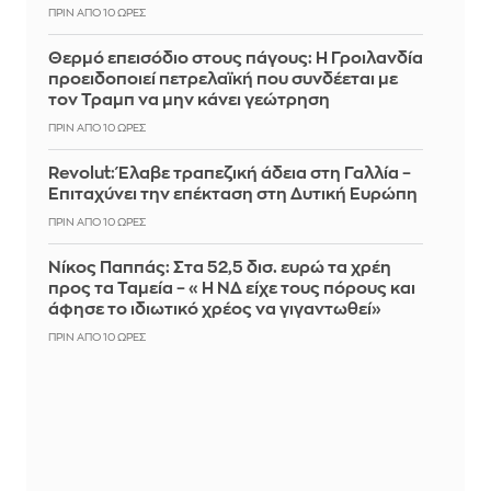
ΠΡΙΝ ΑΠΌ 10 ΏΡΕΣ
Θερμό επεισόδιο στους πάγους: Η Γροιλανδία
προειδοποιεί πετρελαϊκή που συνδέεται με
τον Τραμπ να μην κάνει γεώτρηση
ΠΡΙΝ ΑΠΌ 10 ΏΡΕΣ
Revolut: Έλαβε τραπεζική άδεια στη Γαλλία –
Επιταχύνει την επέκταση στη Δυτική Ευρώπη
ΠΡΙΝ ΑΠΌ 10 ΏΡΕΣ
Νίκος Παππάς: Στα 52,5 δισ. ευρώ τα χρέη
προς τα Ταμεία – «Η ΝΔ είχε τους πόρους και
άφησε το ιδιωτικό χρέος να γιγαντωθεί»
ΠΡΙΝ ΑΠΌ 10 ΏΡΕΣ