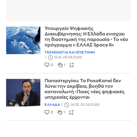
Υπουργείο Ψηφιακής
Διακυβέρνησης: Η Ελλάδα ενισχύει
τη διαστημική της παρουσία - Το νέο
πρόγραμμα «ΕΛΛΑΣ Space II»
ΤΕΧΝΟΛΟΓΙΑ ΚΑΙ ΕΠΙΣΤΗΜΗ
12:41, 26.06.2026
0
1
Παπαστεργίου: Το PosoKanei δεν
λύνει την ακρίβεια, βοηθά τον
καταναλωτή -Ποιες νέες ψηφιακές
υπηρεσίες έρχονται
ΕΛΛΑΔΑ
14:05, 22.06.2026
2
1