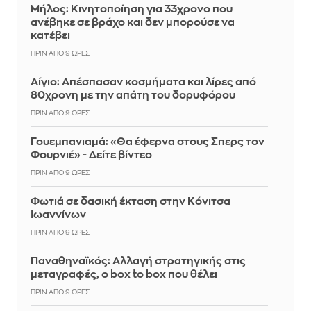
Μήλος: Κινητοποίηση για 33χρονο που
ανέβηκε σε βράχο και δεν μπορούσε να
κατέβει
ΠΡΙΝ ΑΠΌ 9 ΏΡΕΣ
Αίγιο: Απέσπασαν κοσμήματα και λίρες από
80χρονη με την απάτη του δορυφόρου
ΠΡΙΝ ΑΠΌ 9 ΏΡΕΣ
Γουεμπανιαμά: «Θα έφερνα στους Σπερς τον
Φουρνιέ» - Δείτε βίντεο
ΠΡΙΝ ΑΠΌ 9 ΏΡΕΣ
Φωτιά σε δασική έκταση στην Κόνιτσα
Ιωαννίνων
ΠΡΙΝ ΑΠΌ 9 ΏΡΕΣ
Παναθηναϊκός: Αλλαγή στρατηγικής στις
μεταγραφές, ο box to box που θέλει
ΠΡΙΝ ΑΠΌ 9 ΏΡΕΣ