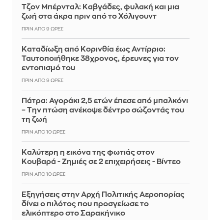
Τζον Μπέρνταλ: Καβγάδες, φυλακή και μια
ζωή στα άκρα πριν από το Χόλιγουντ
ΠΡΙΝ ΑΠΌ 9 ΏΡΕΣ
Καταδίωξη από Κορινθία έως Αντίρριο:
Ταυτοποιήθηκε 38χρονος, έρευνες για τον
εντοπισμό του
ΠΡΙΝ ΑΠΌ 9 ΏΡΕΣ
Πάτρα: Αγοράκι 2,5 ετών έπεσε από μπαλκόνι
– Την πτώση ανέκοψε δέντρο σώζοντάς του
τη ζωή
ΠΡΙΝ ΑΠΌ 10 ΏΡΕΣ
Καλύτερη η εικόνα της φωτιάς στον
Κουβαρά - Ζημιές σε 2 επιχειρήσεις - Βίντεο
ΠΡΙΝ ΑΠΌ 10 ΏΡΕΣ
Εξηγήσεις στην Αρχή Πολιτικής Αεροπορίας
δίνει ο πιλότος που προσγείωσε το
ελικόπτερο στο Σαρακήνικο