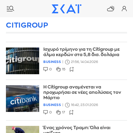
CITIGROUP
Ισχυρό τρίμηνο για τη Citigroup με
άλμα κερδών στα 5,8 δισ. δολάρια
BUSINESS
21:56, 14.04.2026
0
15
Η Citigroup αναμένεται να
προχωρήσει σε νέες απολύσεις τον
Μάρτιο
BUSINESS
16:42, 23.01.2026
0
17
Ένας χρόνος Τραμπ: Όλα είναι