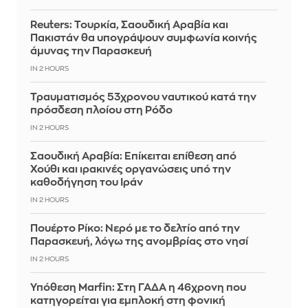
Reuters: Τουρκία, Σαουδική Αραβία και
Πακιστάν θα υπογράψουν συμφωνία κοινής
άμυνας την Παρασκευή
IN 2 HOURS
Τραυματισμός 53χρονου ναυτικού κατά την
πρόσδεση πλοίου στη Ρόδο
IN 2 HOURS
Σαουδική Αραβία: Επίκειται επίθεση από
Χούθι και ιρακινές οργανώσεις υπό την
καθοδήγηση του Ιράν
IN 2 HOURS
Πουέρτο Ρίκο: Νερό με το δελτίο από την
Παρασκευή, λόγω της ανομβρίας στο νησί
IN 2 HOURS
Υπόθεση Marfin: Στη ΓΑΔΑ η 46χρονη που
κατηγορείται για εμπλοκή στη φονική