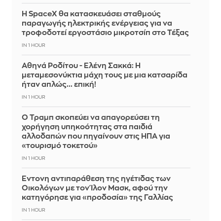
Η SpaceX θα κατασκευάσει σταθμούς
παραγωγής ηλεκτρικής ενέργειας για να
τροφοδοτεί εργοστάσιο μικροτσίπ στο Τέξας
IN 1 HOUR
Αθηνά Ροδίτου - Ελένη Σακκά: Η
μεταμεσονύκτια μάχη τους με μια κατσαρίδα
ήταν απλώς... επική!
IN 1 HOUR
Ο Τραμπ σκοπεύει να απαγορεύσει τη
χορήγηση υπηκοότητας στα παιδιά
αλλοδαπών που πηγαίνουν στις ΗΠΑ για
«τουρισμό τοκετού»
IN 1 HOUR
Έντονη αντιπαράθεση της ηγέτιδας των
Οικολόγων με τον Ίλον Μασκ, αφού την
κατηγόρησε για «προδοσία» της Γαλλίας
IN 1 HOUR