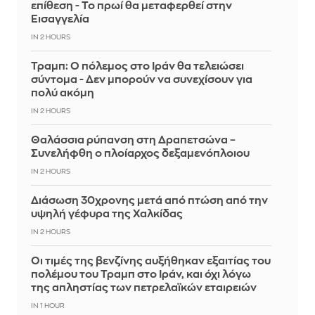
επίθεση - Το πρωί θα μεταφερθεί στην
Εισαγγελία
IN 2 HOURS
Τραμπ: Ο πόλεμος στο Ιράν θα τελειώσει
σύντομα - Δεν μπορούν να συνεχίσουν για
πολύ ακόμη
IN 2 HOURS
Θαλάσσια ρύπανση στη Δραπετσώνα –
Συνελήφθη ο πλοίαρχος δεξαμενόπλοιου
IN 2 HOURS
Διάσωση 30χρονης μετά από πτώση από την
υψηλή γέφυρα της Χαλκίδας
IN 2 HOURS
Οι τιμές της βενζίνης αυξήθηκαν εξαιτίας του
πολέμου του Τραμπ στο Ιράν, και όχι λόγω
της απληστίας των πετρελαϊκών εταιρειών
IN 1 HOUR