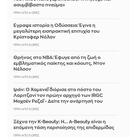
ασυμβίβαστο πνεύμα»
ΠΡΙΝ ΑΠΌ 4 ΏΡΕΣ
Έγραψε ιστορία η Οδύσσεια: Έγινε η
μεγαλύτερη εισπρακτική επιτυχία του
Κρίστοφερ Νόλαν
ΠΡΙΝ ΑΠΌ 5 ΏΡΕΣ
Θρήνος στο NBA: Έφυγε από τη ζωή ο
εμβληματικός παίκτης και κόουτς, Ντον
Νέλσον
ΠΡΙΝ ΑΠΌ 5 ΏΡΕΣ
Ιράν: Ο Χαμενεΐ διόρισε στο πόστο του
Λαριτζανί τον πρώην αρχηγό των IRGC
Μοχσέν Ρεζαΐ - Δείτε την ανάρτησή του
ΠΡΙΝ ΑΠΌ 5 ΏΡΕΣ
Ξέχνα την K-Beauty: Η... A-Beauty είναι η
επόμενη τάση περιποίησης της επιδερμίδας
ΠΡΙΝ ΑΠΌ 5 ΏΡΕΣ