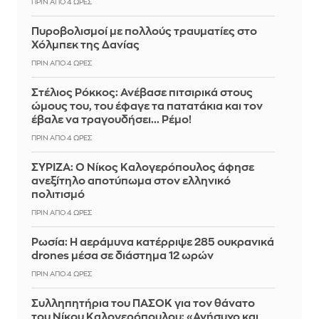
ΠΡΙΝ ΑΠΌ 4 ΏΡΕΣ
Πυροβολισμοί με πολλούς τραυματίες στο
Χόλμπεκ της Δανίας
ΠΡΙΝ ΑΠΌ 4 ΏΡΕΣ
Στέλιος Ρόκκος: Ανέβασε πιτσιρικά στους
ώμους του, του έφαγε τα πατατάκια και τον
έβαλε να τραγουδήσει... Ρέμο!
ΠΡΙΝ ΑΠΌ 4 ΏΡΕΣ
ΣΥΡΙΖΑ: Ο Νίκος Καλογερόπουλος άφησε
ανεξίτηλο αποτύπωμα στον ελληνικό
πολιτισμό
ΠΡΙΝ ΑΠΌ 4 ΏΡΕΣ
Ρωσία: Η αεράμυνα κατέρριψε 285 ουκρανικά
drones μέσα σε διάστημα 12 ωρών
ΠΡΙΝ ΑΠΌ 4 ΏΡΕΣ
Συλληπητήρια του ΠΑΣΟΚ για τον θάνατο
του Νίκου Καλογερόπουλου: «Ανήσυχο και