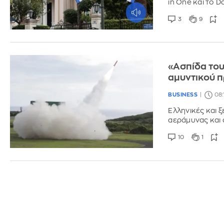
in One και το Da
3
9
«Ασπίδα του
αμυντικού 
BUSINESS
08:
Ελληνικές και 
αεράμυνας και 
10
1