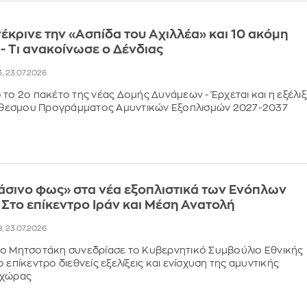
έκρινε την «Ασπίδα του Αχιλλέα» και 10 ακόμη
 - Τι ανακοίνωσε ο Δένδιας
13, 23.07.2026
 το 2ο πακέτο της νέας Δομής Δυνάμεων - Έρχεται και η εξέλι
εσμου Προγράμματος Αμυντικών Εξοπλισμών 2027-2037
άσινο φως» στα νέα εξοπλιστικά των Ενόπλων
Στο επίκεντρο Ιράν και Μέση Ανατολή
19, 23.07.2026
κο Μητσοτάκη συνεδρίασε το Κυβερνητικό Συμβούλιο Εθνικής
 επίκεντρο διεθνείς εξελίξεις και ενίσχυση της αμυντικής
 χώρας