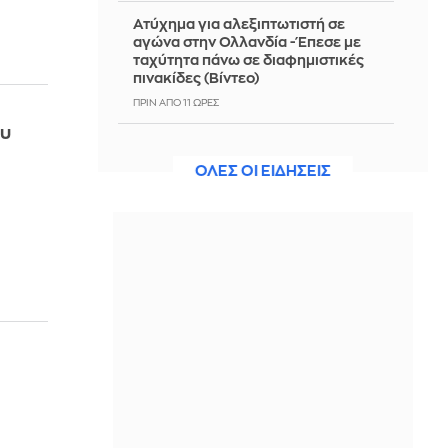
Ατύχημα για αλεξιπτωτιστή σε
αγώνα στην Ολλανδία - Έπεσε με
ταχύτητα πάνω σε διαφημιστικές
πινακίδες (Βίντεο)
ΠΡΙΝ ΑΠΌ 11 ΏΡΕΣ
ου
Shawn Mendes: Ποια είναι η
σύντροφός του, η Βραζιλιάνα
ΟΛΕΣ ΟΙ ΕΙΔΗΣΕΙΣ
ηθοποιός Bruna Marquezine;
ΠΡΙΝ ΑΠΌ 11 ΏΡΕΣ
Συλλήψεις τριών ατόμων για τις
πυρκαγιές σε Λέσβο και Κορινθία
ΠΡΙΝ ΑΠΌ 11 ΏΡΕΣ
ΗΠΑ: Ο πρώην δικηγόρος του Τραμπ,
Τοντ Μπλανς νέος γενικός
εισαγγελέας
ΠΡΙΝ ΑΠΌ 11 ΏΡΕΣ
Η Χαμάς δηλώνει εκ νέου έτοιμη να