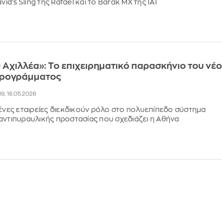
vid’s Sling της Rafael και το Barak MX της ΙΑΙ
 Αχιλλέα»: Το επιχειρηματικό παρασκήνιο του νέ
προγράμματος
19, 16.05.2026
ξένες εταιρείες διεκδικούν ρόλο στο πολυεπίπεδο σύστημα
αντιπυραυλικής προστασίας που σχεδιάζει η Αθήνα