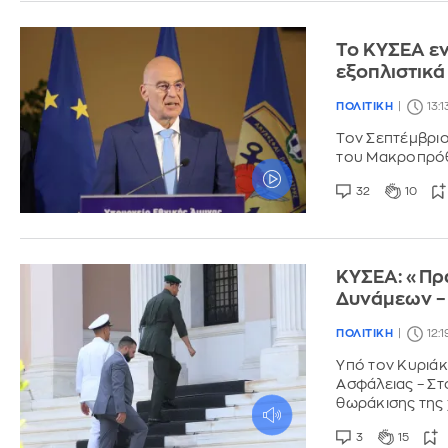
Το ΚΥΣΕΑ εν
εξοπλιστικά
ΠΟΛΙΤΙΚΗ
13:
Τον Σεπτέμβριο
του Μακροπρόθ
32
10
ΚΥΣΕΑ: «Πρ
Δυνάμεων – 
ΠΟΛΙΤΙΚΗ
12:
Υπό τον Κυριά
Ασφάλειας – Στο
θωράκισης της
3
15