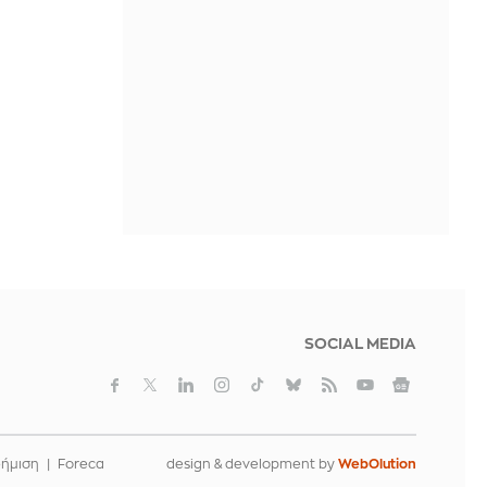
ΠΡΙΝ ΑΠΌ 12 ΏΡΕΣ
Χαμός στο Κόσοβο: Επίθεση με αυγά
στον αναπληρωτή πρωθυπουργό
Άλμπιν Κούρτι μέσα στη Βουλή -
Δείτε βίντεο
ΠΡΙΝ ΑΠΌ 12 ΏΡΕΣ
Πυρκαγιά σε χαμηλή βλάστηση στη
Μικρή Βίγλα, στη Νάξο
ΠΡΙΝ ΑΠΌ 13 ΏΡΕΣ
SOCIAL MEDIA
φήμιση
Foreca
design & development by
WebOlution