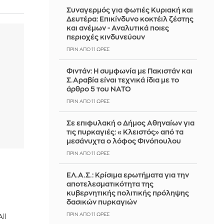
Συναγερμός για φωτιές Κυριακή και
Δευτέρα: Επικίνδυνο κοκτέιλ ζέστης
και ανέμων - Αναλυτικά ποιες
περιοχές κινδυνεύουν
ΠΡΙΝ ΑΠΌ 11 ΏΡΕΣ
Φιντάν: Η συμφωνία με Πακιστάν και
Σ.Αραβία είναι τεχνικά ίδια με το
άρθρο 5 του ΝΑΤΟ
ΠΡΙΝ ΑΠΌ 11 ΏΡΕΣ
Σε επιφυλακή ο Δήμος Αθηναίων για
τις πυρκαγιές: «Κλειστός» από τα
μεσάνυχτα ο λόφος Φινόπουλου
ΠΡΙΝ ΑΠΌ 11 ΏΡΕΣ
ΕΛ.Α.Σ.: Κρίσιμα ερωτήματα για την
αποτελεσματικότητα της
κυβερνητικής πολιτικής πρόληψης
δασικών πυρκαγιών
ΠΡΙΝ ΑΠΌ 11 ΏΡΕΣ
ll