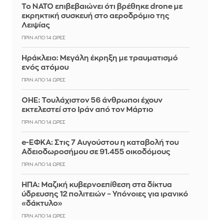
Το ΝΑΤΟ επιβεβαιώνει ότι βρέθηκε drone με
εκρηκτική συσκευή στο αεροδρόμιο της
Λειψίας
ΠΡΙΝ ΑΠΌ 14 ΏΡΕΣ
Ηράκλειο: Μεγάλη έκρηξη με τραυματισμό
ενός ατόμου
ΠΡΙΝ ΑΠΌ 14 ΏΡΕΣ
ΟΗΕ: Τουλάχιστον 56 άνθρωποι έχουν
εκτελεστεί στο Ιράν από τον Μάρτιο
ΠΡΙΝ ΑΠΌ 14 ΏΡΕΣ
e-ΕΦΚΑ: Στις 7 Αυγούστου η καταβολή του
Αδειοδωροσήμου σε 91.455 οικοδόμους
ΠΡΙΝ ΑΠΌ 14 ΏΡΕΣ
ΗΠΑ: Μαζική κυβερνοεπίθεση στα δίκτυα
ύδρευσης 12 πολιτειών – Υπόνοιες για ιρανικό
«δάκτυλο»
ΠΡΙΝ ΑΠΌ 14 ΏΡΕΣ