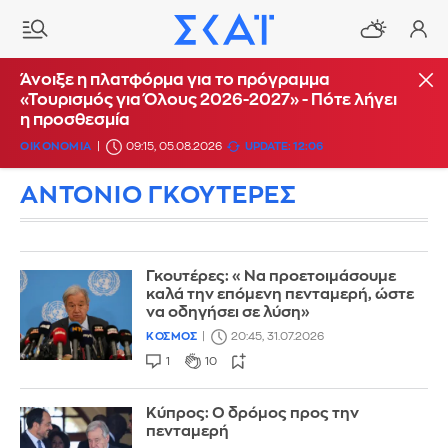
Άνοιξε η πλατφόρμα για το πρόγραμμα
«Τουρισμός για Όλους 2026-2027» - Πότε λήγει
η προσθεσμία
ΟΙΚΟΝΟΜΙΑ
09:15, 05.08.2026
UPDATE: 12:06
ΑΝΤΟΝΙΟ ΓΚΟΥΤΕΡΕΣ
Γκουτέρες: «Να προετοιμάσουμε
καλά την επόμενη πενταμερή, ώστε
να οδηγήσει σε λύση»
ΚΟΣΜΟΣ
20:45, 31.07.2026
1
10
Κύπρος: Ο δρόμος προς την
πενταμερή