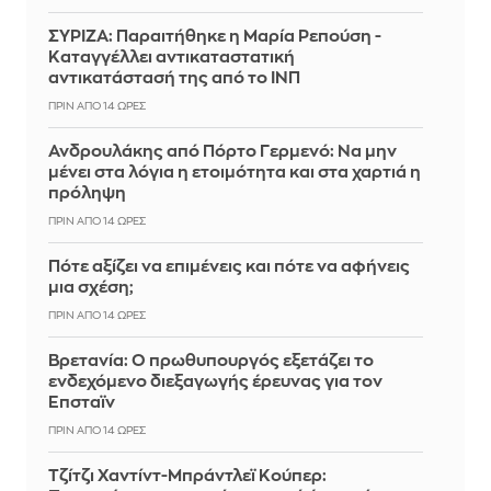
ΣΥΡΙΖΑ: Παραιτήθηκε η Μαρία Ρεπούση -
Καταγγέλλει αντικαταστατική
αντικατάστασή της από το ΙΝΠ
ΠΡΙΝ ΑΠΌ 14 ΏΡΕΣ
Ανδρουλάκης από Πόρτο Γερμενό: Να μην
μένει στα λόγια η ετοιμότητα και στα χαρτιά η
πρόληψη
ΠΡΙΝ ΑΠΌ 14 ΏΡΕΣ
Πότε αξίζει να επιμένεις και πότε να αφήνεις
μια σχέση;
ΠΡΙΝ ΑΠΌ 14 ΏΡΕΣ
Βρετανία: Ο πρωθυπουργός εξετάζει το
ενδεχόμενο διεξαγωγής έρευνας για τον
Έπσταϊν
ΠΡΙΝ ΑΠΌ 14 ΏΡΕΣ
Τζίτζι Χαντίντ-Μπράντλεϊ Κούπερ: