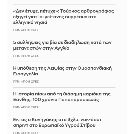
«Δεν έτυχε, πέτυχε»: Τούρκος αρθρογράφος
εξηγεί γιατί οι γείτονες συρρέουν στα
ελληνικά νησιά
ΠΡΙΝ ΑΠΌ 8 ΏΡΕΣ
5 συλλήψεις για βία σε διαδήλωση κατά των
μεταναστών στην Αγγλία
ΠΡΙΝ ΑΠΌ 8 ΏΡΕΣ
Η υπόθεση της Λειψίας στην Ομοσπονδιακή
Εισαγγελία
ΠΡΙΝ ΑΠΌ 8 ΏΡΕΣ
Η ιστορία πίσω από τη διάσημη καριόκα της
Ξάνθης: 100 χρόνια Παπαπαρασκευάς
ΠΡΙΝ ΑΠΌ 8 ΏΡΕΣ
Έκτος ο Κυνηγάκης στα 3χλμ. νοκ-άουτ
σπριντ στο Ευρωπαϊκό Υγρού Στίβου
ΠΡΙΝ ΑΠΌ 8 ΏΡΕΣ