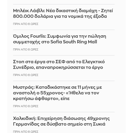
Μπλέικ Λάιβλι: Νέα δικαστική διαμάχη - Ζητεί
800.000 δολάρια για τα νομικά της έξοδα
ΠΡΙΝ ΑΠΌ 8 ΏΡΕΣ
Όμιλος Fourlis: Συμφωνία για την πώληση
συμμετοχής στο Sofia South Ring Mall
ΠΡΙΝ ΑΠΌ 8 ΏΡΕΣ
Στοπ στα έργα στο ΣΕΦ από το Ελεγκτικό
Συνέδριο, επαναπροκηρύσσεται το έργο
ΠΡΙΝ ΑΠΌ 8 ΏΡΕΣ
Μυστράς: Καταδικάστηκε σε 11 μήνες με
αναστολή ο 55χρονος- «Ήθελα να τον
κρατήσω άφθαρτο», είπε
ΠΡΙΝ ΑΠΌ 8 ΏΡΕΣ
Χαλκιδική: Επιχείρηση διάσωσης 49χρονης
Γερμανίδας σε δύσβατο σημείο στη Συκιά
ΠΡΙΝ ΑΠΌ 8 ΏΡΕΣ