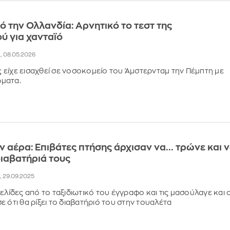
ό την Ολλανδία: Αρνητικό το τεστ της
ύ για χανταϊό
2, 08.05.2026
είχε εισαχθεί σε νοσοκομείο του Άμστερνταμ την Πέμπτη με
ματα.
ν αέρα: Επιβάτες πτήσης άρχισαν να... τρώνε και 
διαβατήριά τους
6, 29.09.2025
ελίδες από το ταξιδιωτικό του έγγραφο και τις μασούλαγε και 
ε ότι θα ρίξει το διαβατήριό του στην τουαλέτα