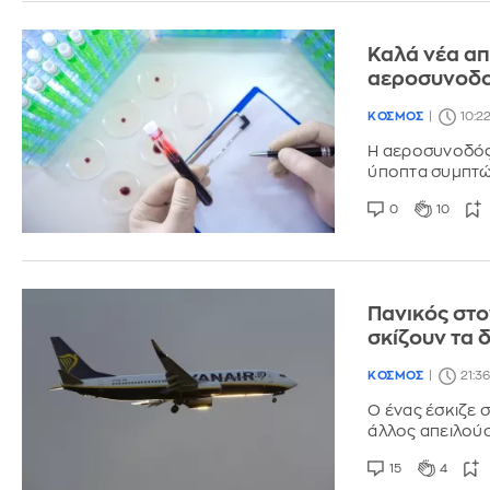
Καλά νέα απ
αεροσυνοδο
ΚΟΣΜΟΣ
10:2
Η αεροσυνοδός 
ύποπτα συμπτώ
0
10
Πανικός στο
σκίζουν τα 
ΚΟΣΜΟΣ
21:3
Ο ένας έσκιζε σ
άλλος απειλούσ
15
4