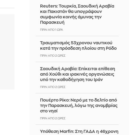
Reuters: Τουρκία, Σαουδική Αραβία
και Πακιστάν θα υπογράψουν
συμφωνία κοινής άμυνας την
Παρασκευή
ΠΡΙΝ ΑΠΌ 1 ΏΡΑ
Τραυματισμός 53χρονου ναυτικού
κατά την πρόσδεση πλοίου στη Ρόδο
ΠΡΙΝ ΑΠΌ 2 ΏΡΕΣ
Σαουδική Αραβία: Επίκειται επίθεση
από Χούθι και ιρακινές οργανώσεις
υπό την καθοδήγηση του Ιράν
ΠΡΙΝ ΑΠΌ 2 ΏΡΕΣ
Πουέρτο Ρίκο: Νερό με το δελτίο από
την Παρασκευή, λόγω της ανομβρίας
στο νησί
ΠΡΙΝ ΑΠΌ 2 ΏΡΕΣ
Υπόθεση Marfin: Στη ΓΑΔΑ η 46χρονη