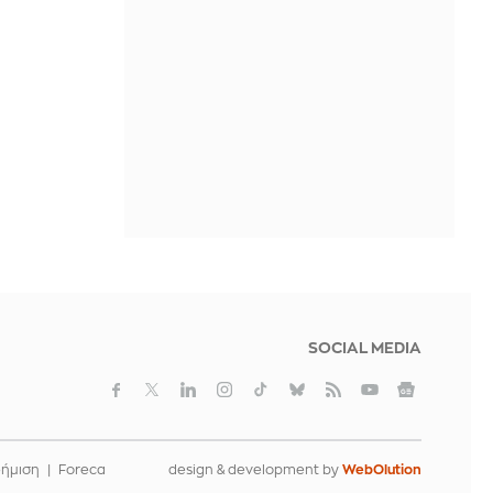
αφού την κατηγόρησε για
«προδοσία» της Γαλλίας
ΠΡΙΝ ΑΠΌ 3 ΏΡΕΣ
Ο ΔΟΑΕ προειδοποιεί για την
κατάσταση στον πυρηνικό σταθμό
παραγωγής ηλεκτρικού ρεύματος
στη Ζαπορίζια
ΠΡΙΝ ΑΠΌ 3 ΏΡΕΣ
SOCIAL MEDIA
φήμιση
Foreca
design & development by
WebOlution