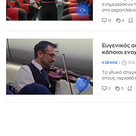
ενημερώσουν το
στο αεροπλάν
12
4
Ευγενικός α
κάποιοι ενο
ΚΟΣΜΟΣ
13:1
Το γλυκό στιγμ
στους περισσότ
0
5