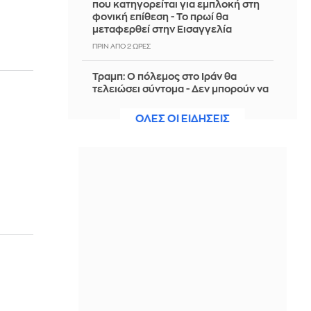
που κατηγορείται για εμπλοκή στη
φονική επίθεση - Το πρωί θα
μεταφερθεί στην Εισαγγελία
ΠΡΙΝ ΑΠΌ 2 ΏΡΕΣ
Τραμπ: Ο πόλεμος στο Ιράν θα
τελειώσει σύντομα - Δεν μπορούν να
συνεχίσουν για πολύ ακόμη
ΟΛΕΣ ΟΙ ΕΙΔΗΣΕΙΣ
ΠΡΙΝ ΑΠΌ 2 ΏΡΕΣ
Θαλάσσια ρύπανση στη Δραπετσώνα
– Συνελήφθη ο πλοίαρχος
δεξαμενόπλοιου
ΠΡΙΝ ΑΠΌ 2 ΏΡΕΣ
Διάσωση 30χρονης μετά από πτώση
από την υψηλή γέφυρα της Χαλκίδας
ΠΡΙΝ ΑΠΌ 2 ΏΡΕΣ
Οι τιμές της βενζίνης αυξήθηκαν
εξαιτίας του πολέμου του Τραμπ στο
Ιράν, και όχι λόγω της απληστίας των