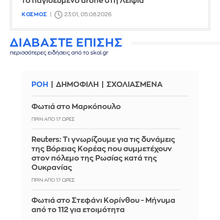
το παγιδευμένο drone στη Λειψία
ΚΟΣΜΟΣ
23:01, 05.08.2026
ΔΙΑΒΑΣΤΕ ΕΠΙΣΗΣ
περισσότερες ειδήσεις από το skai.gr
ΡΟΗ
ΔΗΜΟΦΙΛΗ
ΣΧΟΛΙΑΣΜΕΝΑ
Φωτιά στο Μαρκόπουλο
ΠΡΙΝ ΑΠΌ 17 ΏΡΕΣ
Reuters: Τι γνωρίζουμε για τις δυνάμεις
της Βόρειας Κορέας που συμμετέχουν
στον πόλεμο της Ρωσίας κατά της
Ουκρανίας
ΠΡΙΝ ΑΠΌ 17 ΏΡΕΣ
Φωτιά στο Στεφάνι Κορίνθου - Μήνυμα
από το 112 για ετοιμότητα