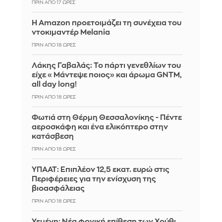
ΠΡΙΝ ΑΠΌ 17 ΏΡΕΣ
Η Amazon προετοιμάζει τη συνέχεια του
ντοκιμαντέρ Melania
ΠΡΙΝ ΑΠΌ 18 ΏΡΕΣ
Λάκης Γαβαλάς: Το πάρτι γενεθλίων του
είχε «Μάντεψε ποιος» και άρωμα GNTM,
all day long!
ΠΡΙΝ ΑΠΌ 18 ΏΡΕΣ
Φωτιά στη Θέρμη Θεσσαλονίκης - Πέντε
αεροσκάφη και ένα ελικόπτερο στην
κατάσβεση
ΠΡΙΝ ΑΠΌ 18 ΏΡΕΣ
ΥΠΑΑΤ: Επιπλέον 12,5 εκατ. ευρώ στις
Περιφέρειες για την ενίσχυση της
βιοασφάλειας
ΠΡΙΝ ΑΠΌ 18 ΏΡΕΣ
Υεμένη: Νέα φονική επίθεση των Χούθι