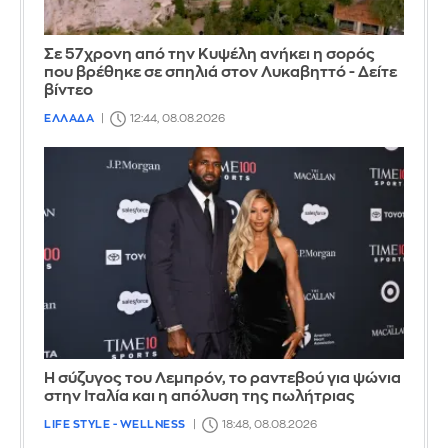
Σε 57χρονη από την Κυψέλη ανήκει η σορός
που βρέθηκε σε σπηλιά στον Λυκαβηττό - Δείτε
βίντεο
ΕΛΛΑΔΑ
12:44, 08.08.2026
Η σύζυγος του Λεμπρόν, το ραντεβού για ψώνια
στην Ιταλία και η απόλυση της πωλήτριας
LIFE STYLE - WELLNESS
18:48, 08.08.2026