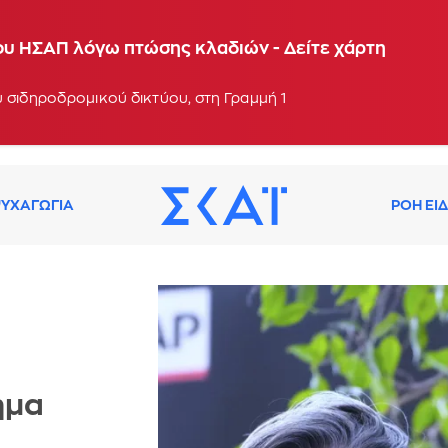
αστηρίων Πειραιά
ου ΗΣΑΠ λόγω πτώσης κλαδιών - Δείτε χάρτη
: 14:41
 σιδηροδρομικού δικτύου, στη Γραμμή 1
ΥΧΑΓΩΓΙΑ
ΡΟΗ ΕΙ
ημα