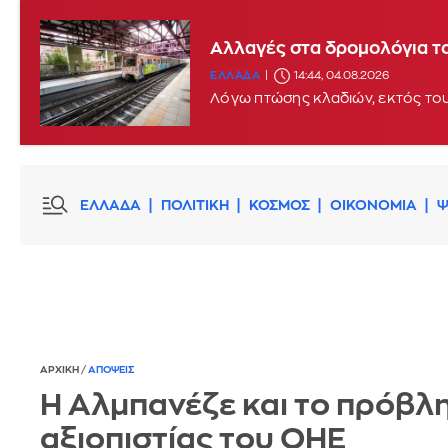
Φωτιά στο υπόγειο των δικ
Αλλαγές στα δρομολόγια τ
ΕΛΛΑΔΑ
14:35, 04.08.2026
UPDATE
ΕΛΛΑΔΑ
14:44, 04.08.2026
Λόγω πτώσης κλαδιών, εκτός του
ΕΛΛΑΔΑ
ΠΟΛΙΤΙΚΗ
ΚΟΣΜΟΣ
ΟΙΚΟΝΟΜΙΑ
Ψ
ΑΡΧΙΚΗ
/
ΑΠΟΨΕΙΣ
Η Αλμπανέζε και το πρόβλ
αξιοπιστίας του ΟΗΕ