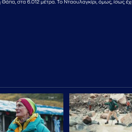
 Θάπα, στα 6.012 μέτρα. Το Νταουλαγκίρι, όμως, ίσως έχε