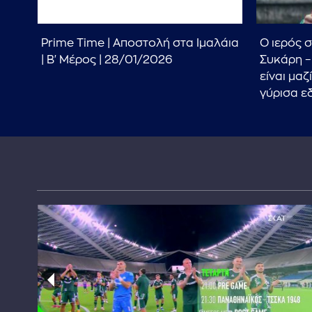
ν
Prime Time | Αποστολή στα Ιμαλάια
Ο ιερός 
ματα
| Β' Μέρος | 28/01/2026
Συκάρη –
είναι μαζ
γύρισα ε