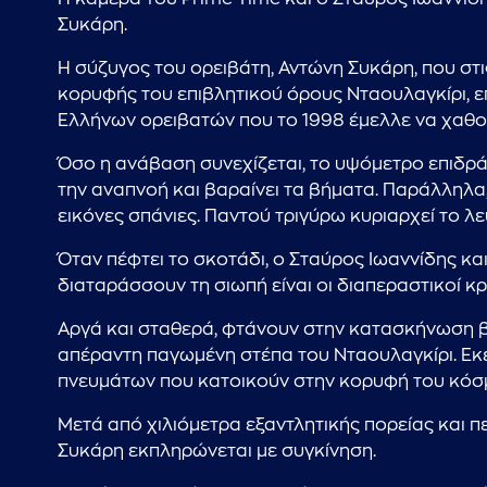
Συκάρη.
Η σύζυγος του ορειβάτη, Αντώνη Συκάρη, που στι
κορυφής του επιβλητικού όρους Νταουλαγκίρι, επ
Ελλήνων ορειβατών που το 1998 έμελλε να χαθού
Όσο η ανάβαση συνεχίζεται, το υψόμετρο επιδρά
την αναπνοή και βαραίνει τα βήματα. Παράλληλα
εικόνες σπάνιες. Παντού τριγύρω κυριαρχεί το λ
Όταν πέφτει το σκοτάδι, ο Σταύρος Ιωαννίδης κ
διαταράσσουν τη σιωπή είναι οι διαπεραστικοί κ
Αργά και σταθερά, φτάνουν στην κατασκήνωση βά
απέραντη παγωμένη στέπα του Νταουλαγκίρι. Εκε
πνευμάτων που κατοικούν στην κορυφή του κόσ
Μετά από χιλιόμετρα εξαντλητικής πορείας και 
Συκάρη εκπληρώνεται με συγκίνηση.