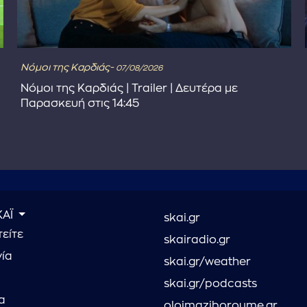
Νόμοι της Καρδιάς-
07/08/2026
Νόμοι της Καρδιάς | Trailer | Δευτέρα με
Παρασκευή στις 14:45
ΚΑΪ
skai.gr
είτε
skairadio.gr
νία
skai.gr/weather
skai.gr/podcasts
α
oloimaziboroume.gr