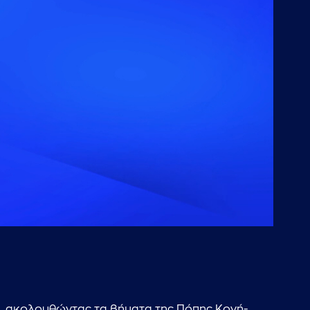
ια, ακολουθώντας τα βήματα της Πόπης Κονή-