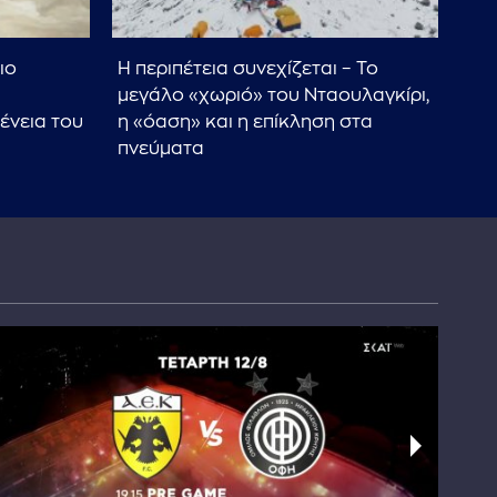
ιο
Η περιπέτεια συνεχίζεται – Το
Π.Κ
μεγάλο «χωριό» του Νταουλαγκίρι,
βρί
ένεια του
η «όαση» και η επίκληση στα
νιώ
πνεύματα