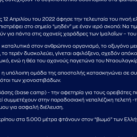
ς 12 Απριλίου του 2022 άφησε την τελευταία του πνοή 
ιστρέφει στο σημείο “μηδέν” με έναν ιερό σκοπό: Να τι
ν για πάντα στις αχανείς χαράδρες των Ιμαλαΐων – το
...πληκτρολογήστε κείμενο προς αναζήτηση
 καταλυτικά στον ανθρώπινο οργανισμό, το οξυγόνο μει
, το τερέν δυσκολεύει, γίνεται αφιλόξενο, σχεδόν από
ευκό, ενώ η θέα του αχανούς παγετώνα του Νταουλαγκίρ
αι η υπόλοιπη ομάδα της αποστολής κατασκηνώνει σε συ
ρότοι των χιονοστιβάδων.
σης (base camp) - την αφετηρία για τους ορειβάτες π
ί συμμετέχουν στην παραδοσιακή νεπαλέζικη τελετή -τη
μου για ασφαλή διέλευση.
περίπου στα 5.000 μέτρα φτάνουν στον “βωμό” των Ελλή