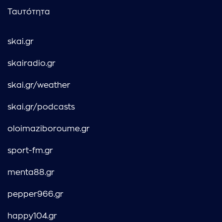
Ταυτότητα
skai.gr
skairadio.gr
skai.gr/weather
skai.gr/podcasts
oloimaziboroume.gr
sport-fm.gr
menta88.gr
pepper966.gr
happy104.gr