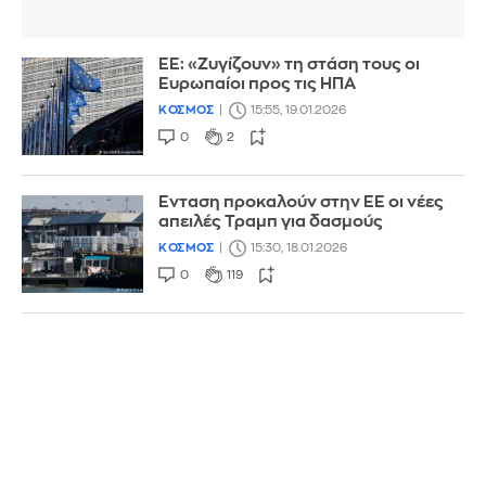
ΕΕ: «Ζυγίζουν» τη στάση τους οι
Ευρωπαίοι προς τις ΗΠΑ
ΚΟΣΜΟΣ
15:55, 19.01.2026
0
2
Ενταση προκαλούν στην ΕΕ οι νέες
απειλές Τραμπ για δασμούς
ΚΟΣΜΟΣ
15:30, 18.01.2026
0
119