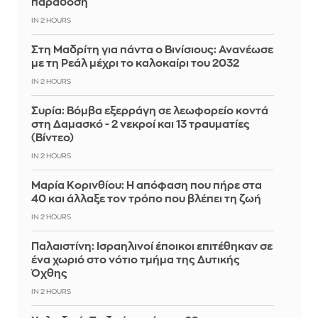
παράδοση
IN 2 HOURS
Στη Μαδρίτη για πάντα ο Βινίσιους: Ανανέωσε
με τη Ρεάλ μέχρι το καλοκαίρι του 2032
IN 2 HOURS
Συρία: Βόμβα εξερράγη σε λεωφορείο κοντά
στη Δαμασκό - 2 νεκροί και 13 τραυματίες
(Βίντεο)
IN 2 HOURS
Μαρία Κορινθίου: Η απόφαση που πήρε στα
40 και άλλαξε τον τρόπο που βλέπει τη ζωή
IN 2 HOURS
Παλαιστίνη: Ισραηλινοί έποικοι επιτέθηκαν σε
ένα χωριό στο νότιο τμήμα της Δυτικής
Όχθης
IN 2 HOURS