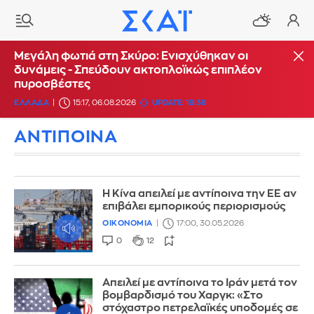
Μεγάλη φωτιά στη Σκύρο: Ενισχύθηκαν οι
δυνάμεις - Σπεύδουν ακτοπλοϊκώς επιπλέον
πυροσβέστες
ΕΛΛΑΔΑ
15:17, 06.08.2026
UPDATE: 19:38
ΑΝΤΙΠΟΙΝΑ
Η Κίνα απειλεί με αντίποινα την ΕΕ αν
επιβάλει εμπορικούς περιορισμούς
ΟΙΚΟΝΟΜΙΑ
17:00, 30.05.2026
0
12
Απειλεί με αντίποινα το Ιράν μετά τον
βομβαρδισμό του Χαργκ: «Στο
στόχαστρο πετρελαϊκές υποδομές σε