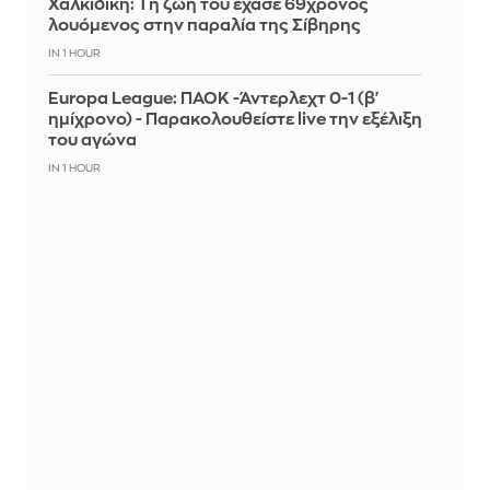
Χαλκιδική: Τη ζωή του έχασε 69χρονος
λουόμενος στην παραλία της Σίβηρης
IN 1 HOUR
Europa League: ΠΑΟΚ -Άντερλεχτ 0-1 (β'
ημίχρονο) - Παρακολουθείστε live την εξέλιξη
του αγώνα
IN 1 HOUR