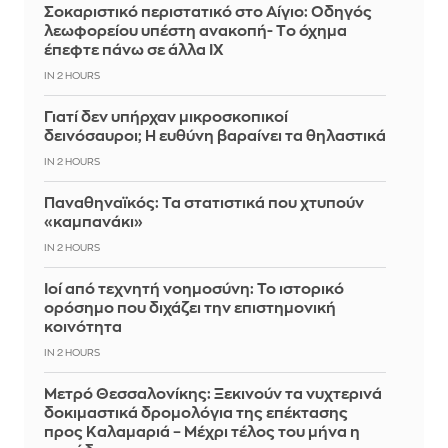
Σοκαριστικό περιστατικό στο Αίγιο: Οδηγός
λεωφορείου υπέστη ανακοπή- Tο όχημα
έπεφτε πάνω σε άλλα ΙΧ
IN 2 HOURS
Γιατί δεν υπήρχαν μικροσκοπικοί
δεινόσαυροι; Η ευθύνη βαραίνει τα θηλαστικά
IN 2 HOURS
Παναθηναϊκός: Τα στατιστικά που χτυπούν
«καμπανάκι»
IN 2 HOURS
Ιοί από τεχνητή νοημοσύνη: Το ιστορικό
ορόσημο που διχάζει την επιστημονική
κοινότητα
IN 2 HOURS
Μετρό Θεσσαλονίκης: Ξεκινούν τα νυχτερινά
δοκιμαστικά δρομολόγια της επέκτασης
προς Καλαμαριά – Μέχρι τέλος του μήνα η