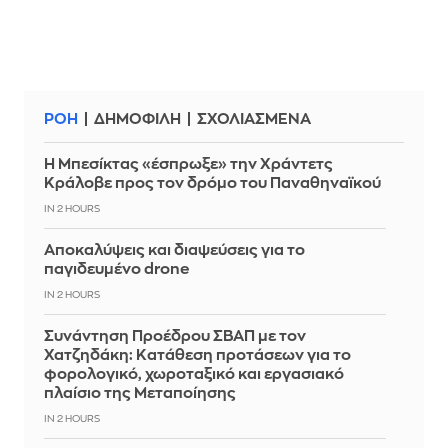
ΡΟΗ
ΔΗΜΟΦΙΛΗ
ΣΧΟΛΙΑΣΜΕΝΑ
Η Μπεσίκτας «έσπρωξε» την Χράντετς
Κράλοβε προς τον δρόμο του Παναθηναϊκού
IN 2 HOURS
Αποκαλύψεις και διαψεύσεις για το
παγιδευμένο drone
IN 2 HOURS
Συνάντηση Προέδρου ΣΒΑΠ με τον
Χατζηδάκη: Κατάθεση προτάσεων για το
φορολογικό, χωροταξικό και εργασιακό
πλαίσιο της Μεταποίησης
IN 2 HOURS