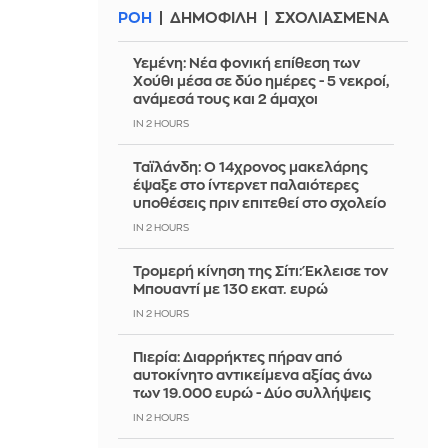
ΡΟΗ
ΔΗΜΟΦΙΛΗ
ΣΧΟΛΙΑΣΜΕΝΑ
Υεμένη: Νέα φονική επίθεση των
Χούθι μέσα σε δύο ημέρες - 5 νεκροί,
ανάμεσά τους και 2 άμαχοι
IN 2 HOURS
Ταϊλάνδη: Ο 14χρονος μακελάρης
έψαξε στο ίντερνετ παλαιότερες
υποθέσεις πριν επιτεθεί στο σχολείο
IN 2 HOURS
Τρομερή κίνηση της Σίτι: Έκλεισε τον
Μπουαντί με 130 εκατ. ευρώ
IN 2 HOURS
Πιερία: Διαρρήκτες πήραν από
αυτοκίνητο αντικείμενα αξίας άνω
των 19.000 ευρώ - Δύο συλλήψεις
IN 2 HOURS