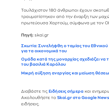
Τουλάχιστον 180 άνθρωποι έχουν σκοτωθε
τραυματίστηκαν από την έναρξη των μαχώ
πρωτεύουσα Χαρτούμ, σύμφωνα με τον Ο
Πηγή:
skai.gr
Σκωτία: Συνελήφθη ο ταμίας του Εθνικού
για τα οικονομικά του
Ομάδα κατά της μοναρχίας σχεδιάζει να 
του βασιλιά Καρόλου
Μικρή αύξηση ανεργίας και μείωση θέσεω
Διαβάστε τις
Ειδήσεις σήμερα
και ενημερω
Ακολουθήστε το
Skai.gr στο Google New
ειδήσεις.