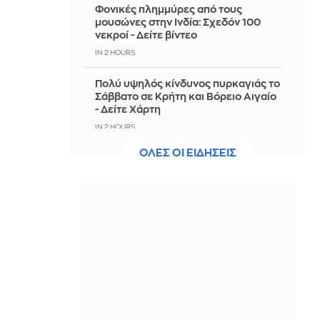
Φονικές πλημμύρες από τους
μουσώνες στην Ινδία: Σχεδόν 100
νεκροί - Δείτε βίντεο
IN 2 HOURS
Πολύ υψηλός κίνδυνος πυρκαγιάς το
Σάββατο σε Κρήτη και Βόρειο Αιγαίο
- Δείτε Χάρτη
IN 2 HOURS
ΟΛΕΣ ΟΙ ΕΙΔΗΣΕΙΣ
ΥΠΠΟ: Επιχορηγήσεις 1.106.000
ευρώ για την ενίσχυση των
Πολυθεματικών Φεστιβάλ, σε όλη
την Ελλάδα
IN 2 HOURS
Dry Brushing: Το τελετουργικό
ομορφιάς με πολλαπλά οφέλη
IN 2 HOURS
ΙΣΑ: Έκκληση για εντατικοποίηση
των μέτρων κατά των κουνουπιών -