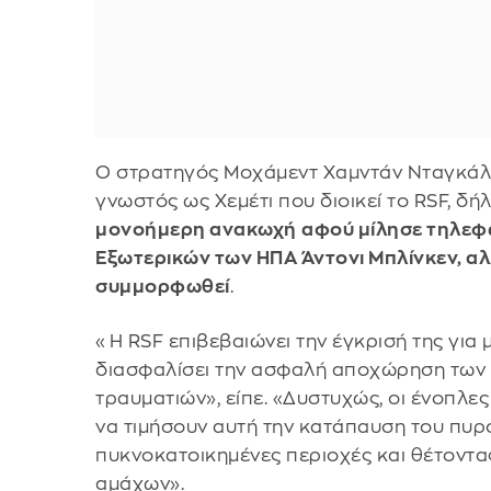
Ο στρατηγός Μοχάμεντ Χαμντάν Νταγκάλο
γνωστός ως Χεμέτι που διοικεί το RSF, δή
μονοήμερη ανακωχή
αφού μίλησε τηλεφ
Εξωτερικών των ΗΠΑ Άντονι Μπλίνκεν, αλ
συμμορφωθεί
.
«Η RSF επιβεβαιώνει την έγκρισή της για
διασφαλίσει την ασφαλή αποχώρηση των 
τραυματιών», είπε. «Δυστυχώς, οι ένοπλε
να τιμήσουν αυτή την κατάπαυση του πυ
πυκνοκατοικημένες περιοχές και θέτοντας
αμάχων».