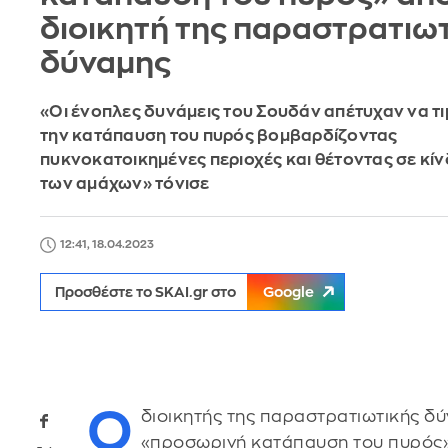
διοικητή της παραστρατιω
δύναμης
«Οι ένοπλες δυνάμεις του Σουδάν απέτυχαν να τ
την κατάπαυση του πυρός βομβαρδίζοντας
πυκνοκατοικημένες περιοχές και θέτοντας σε κίν
των αμάχων» τόνισε
12:41, 18.04.2023
Προσθέστε το SKAI.gr στο
Google
Ο
διοικητής της παραστρατιωτικής δύ
«προσωρινή κατάπαυση του πυρός»