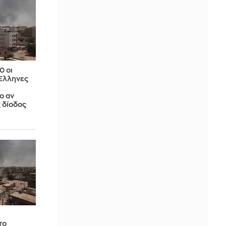
0 οι
Έλληνες
ο αν
 δίοδος
το