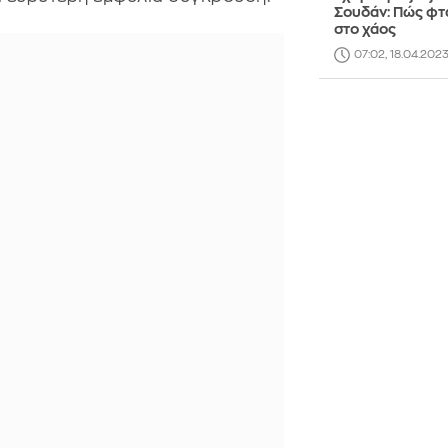
Σουδάν: Πώς φτ
στο χάος
07:02, 18.04.202