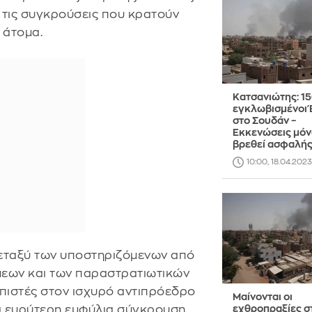
 τις συγκρούσεις που κρατούν
 άτομα.
Κατσανιώτης: 15
εγκλωβισμένοι 
στο Σουδάν –
Εκκενώσεις μόν
βρεθεί ασφαλής
10:00, 18.04.2023
μεταξύ των υποστηριζόμενων από
εων και των παραστρατιωτικών
 πιστές στον ισχυρό αντιπρόεδρο
Μαίνονται οι
α ευρύτερη εμφύλια σύγκρουση.
εχθροπραξίες σ