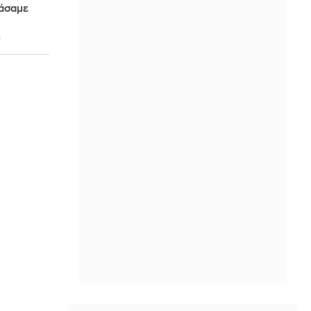
άσαμε
3