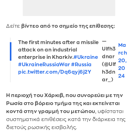
Δείτε
βίντεο από το σημείο της επίθεσης:
—
The first minutes after a missile
Ma
Ulfh3
attack on an industrial
rch
dnar
enterprise in Kharkiv.
#Ukraine️
20,
(@Ulf
#UkraineRussiaWar
#Russia
20
pic.twitter.com/Dq6qyj6j2Y
h3dn
24
ar_)
Η περιοχή του Χάρκιβ, που συνορεύει με την
Ρωσία στο βόρειο τμήμα της και εκτείνεται
κοντά στην γραμμή του μετώπου
, υφίσταται
συστηματικά επιθέσεις κατά την διάρκεια της
διετούς ρωσικής εισβολής.