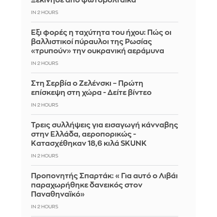
Ξεκίνησε από φωτοβολταϊκά
IN 2 HOURS
Έξι φορές η ταχύτητα του ήχου: Πώς οι
βαλλιστικοί πύραυλοι της Ρωσίας
«τρυπούν» την ουκρανική αεράμυνα
IN 2 HOURS
Στη Σερβία ο Ζελένσκι – Πρώτη
επίσκεψη στη χώρα - Δείτε βίντεο
IN 2 HOURS
Τρεις συλλήψεις για εισαγωγή κάνναβης
στην Ελλάδα, αεροπορικώς -
Κατασχέθηκαν 18,6 κιλά SKUNK
IN 2 HOURS
Προπονητής Σπαρτάκ: «Για αυτό ο Λιβάι
παραχωρήθηκε δανεικός στον
Παναθηναϊκό»
IN 2 HOURS