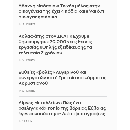
Υβόννη Μπόσνιακ: Το νέο μέλος στην
οικογένειά της έχει 4 πόδια και είναι ό,τι
πιο αγαπησιάρικο
IN 2 HOURS
Καλαφάτης στον ΣΚΑΪ: «Έχουμε
δημιουργήσει 20.000 νέες θέσεις
εργασίας υψηλής εξειδίκευσης τα
τελευταία 7 χρόνια»
IN 2 HOURS
Ευθείες «βολές» Αυγερινού και
συνεργατών κατά Γρατσία και κόμματος
Καρυστιανού
IN 2 HOURS
Λίμνες Μεταλλείων: Πώς ένα
«σεληνιακό» τοπίο της Βόρειας Εύβοιας
έγινε οικοσύστημα- Δείτε φωτογραφίες
IN 1 HOUR