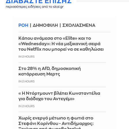
ΔΙΑΒΑΣΤΕ ΕΠΙΣΗΣ
περισσότερες ειδήσεις από το skai.gr
ΡΟΗ
ΔΗΜΟΦΙΛΗ
ΣΧΟΛΙΑΣΜΕΝΑ
Κάπου ανάμεσα στο «Elite» και το
«Wednesday»: Η νέα μεξικανική σειρά
του Netflix που μπορεί να σε καθηλώσει
IN 2 HOURS
Στο 28% η AfD, δημοσκοπική
κατάρρευση Μερτς
IN 2 HOURS
«Η Ντόρτμουντ βλέπει Κωνσταντέλια
για διάδοχο του Αντεγέμι»
IN 2 HOURS
Χωρίς ενεργό μέτωπο η φωτιά στο
Στεφάνι Κορίνθου - Αντιδήμαρχος: