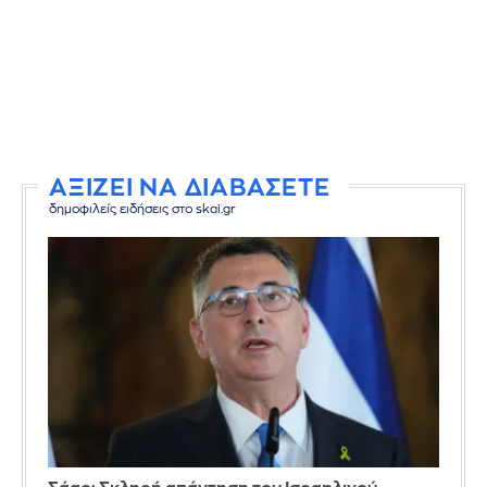
ΑΞΙΖΕΙ ΝΑ ΔΙΑΒΑΣΕΤΕ
δημοφιλείς ειδήσεις στο skai.gr