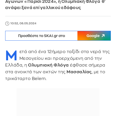
Αγώνων «Παρίσι 2024», η Ολυμπιακή Φλόγα θ'
ανάψει ξανά επί γαλλικού εδάφους
10:52, 08.05.2024
Προσθέστε το SKAI.gr στο
Google
Μ
ετά από ένα 12ήμερο ταξίδι στα νερά της
Μεσογείου και προερχόμενη από την
Ελλάδα, η
Ολυμπιακή Φλόγα
έφθασε σήμερα
στα ανοικτά των ακτών της
Μασσαλίας
, με το
τρικάταρτο Belem.