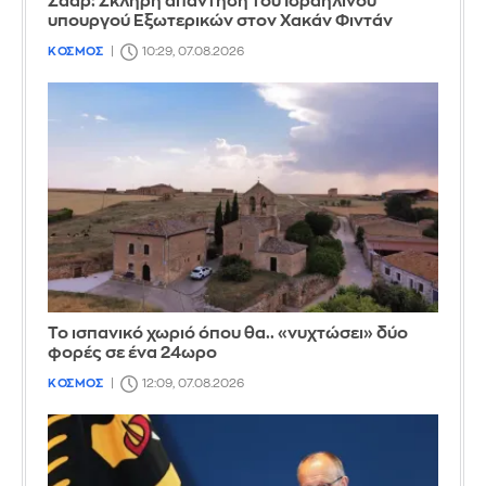
Σάαρ: Σκληρή απάντηση του Ισραηλινού
υπουργού Εξωτερικών στον Χακάν Φιντάν
ΚΟΣΜΟΣ
10:29, 07.08.2026
Το ισπανικό χωριό όπου θα.. «νυχτώσει» δύο
φορές σε ένα 24ωρο
ΚΟΣΜΟΣ
12:09, 07.08.2026