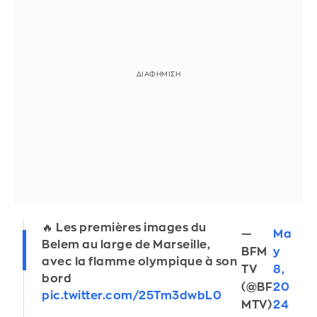
🔥 Les premières images du
—
Ma
Belem au large de Marseille,
BFM
y
avec la flamme olympique à son
TV
8,
bord
(@BF
20
pic.twitter.com/25Tm3dwbL0
MTV)
24