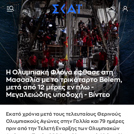
Η Ολυμπιακή Φλόγα έφθασε στη
Μασσαλία με το τρικάταρτο Belem,
μετά από 12 μέρες εν πλω -
Μεγαλειώδης υποδοχή - Βίντεο
Εκατό χρόνια μετά τους τελευταίους Θερινούς
Ολυμπιακούς Αγώνες στην Γαλλία και 79 ημέρες
πριν από την Τελετή Εναρξης των Ολυμπιακών