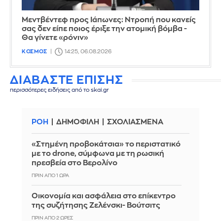
Μεντβέντεφ προς Ιάπωνες: Ντροπή που κανείς
σας δεν είπε ποιος έριξε την ατομική βόμβα -
Θα γίνετε «ρόνιν»
ΚΟΣΜΟΣ
14:25, 06.08.2026
ΔΙΑΒΑΣΤΕ ΕΠΙΣΗΣ
περισσότερες ειδήσεις από το skai.gr
ΡΟΗ
ΔΗΜΟΦΙΛΗ
ΣΧΟΛΙΑΣΜΕΝΑ
«Στημένη προβοκάτσια» το περιστατικό
με το drone, σύμφωνα με τη ρωσική
πρεσβεία στο Βερολίνο
ΠΡΙΝ ΑΠΌ 1 ΏΡΑ
Οικονομία και ασφάλεια στο επίκεντρο
της συζήτησης Ζελένσκι- Βούτσιτς
ΠΡΙΝ ΑΠΌ 2 ΏΡΕΣ