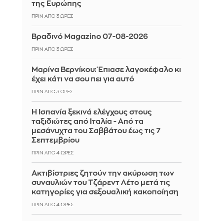
της Ευρώπης
ΠΡΙΝ ΑΠΌ 3 ΏΡΕΣ
Βραδινό Magazino 07-08-2026
ΠΡΙΝ ΑΠΌ 3 ΏΡΕΣ
Μαρίνα Βερνίκου: Έπιασε λαγοκέφαλο κι
έχει κάτι να σου πει για αυτό
ΠΡΙΝ ΑΠΌ 3 ΏΡΕΣ
Η Ισπανία ξεκινά ελέγχους στους
ταξιδιώτες από Ιταλία - Από τα
μεσάνυχτα του Σαββάτου έως τις 7
Σεπτεμβρίου
ΠΡΙΝ ΑΠΌ 4 ΏΡΕΣ
Ακτιβίστριες ζητούν την ακύρωση των
συναυλιών του Τζάρεντ Λέτο μετά τις
κατηγορίες για σεξουαλική κακοποίηση
ΠΡΙΝ ΑΠΌ 4 ΏΡΕΣ