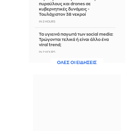
πυραύλους και drones σε
κυβερνητικές δυνάμεις -
Τουλάχιστον 38 νεκροί
IN 2 HOURS
Τα υγιεινά παγωτά των social media:
Τρώγονται τελικά ή είναι άλλο ένα
viral trend;
IN 2 HOURS
ΟΛΕΣ ΟΙ ΕΙΔΗΣΕΙΣ
ΕΛΑΣ: «Βιομηχανία κοροϊδίας από
τον κ. Μητσοτάκη - Ξαναπαρουσιάζει
ως σχέδιο τις ίδιες ανεκπλήρωτες
υποσχέσεις»
IN 2 HOURS
Ισραήλ: Έποικος κατηγορείται για τον
θάνατο Παλαιστίνιου ακτιβιστή στην
κατεχόμενη Δυτική Όχθη
IN 2 HOURS
Bloomberg: Νέος γύρος