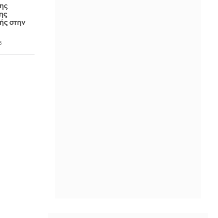
της
ης
ής στην
3