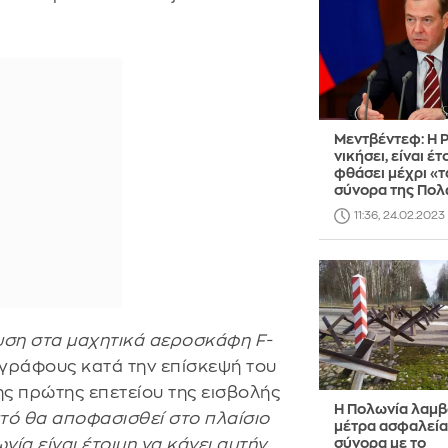
Μεντβέντεφ: Η 
νικήσει, είναι έτ
φθάσει μέχρι «τ
σύνορα της Πολ
11:36, 24.02.2023
ευση στα μαχητικά αεροσκάφη F-
γράφους κατά την επίσκεψή του
ς πρώτης επετείου της εισβολής
Η Πολωνία λαμβ
αυτό θα αποφασισθεί στο πλαίσιο
μέτρα ασφαλεία
ία είναι έτοιμη να κάνει αυτήν
σύνορα με το