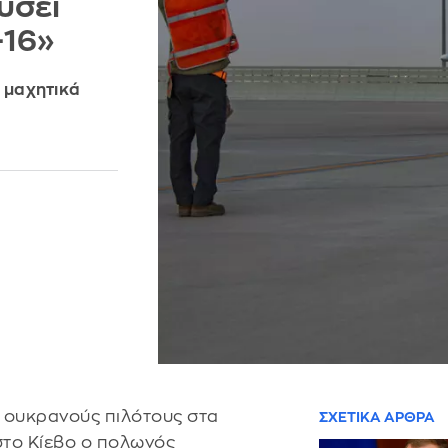
ύσει
-16»
α μαχητικά
ι ουκρανούς πιλότους στα
ΣΧΕΤΙΚΑ ΑΡΘΡΑ
στο Κίεβο ο πολωνός