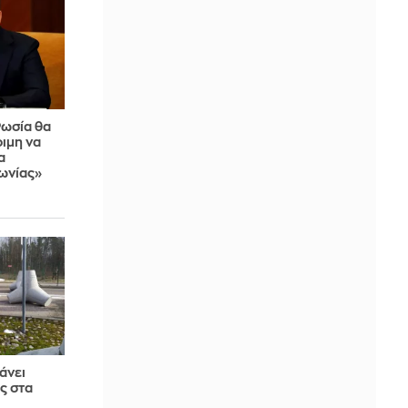
Ρωσία θα
οιμη να
α
ωνίας»
άνει
ς στα