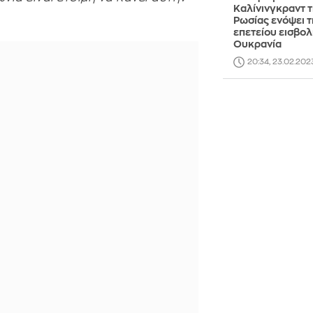
Καλίνινγκραντ 
Ρωσίας ενόψει τ
επετείου εισβολ
Ουκρανία
20:34, 23.02.202