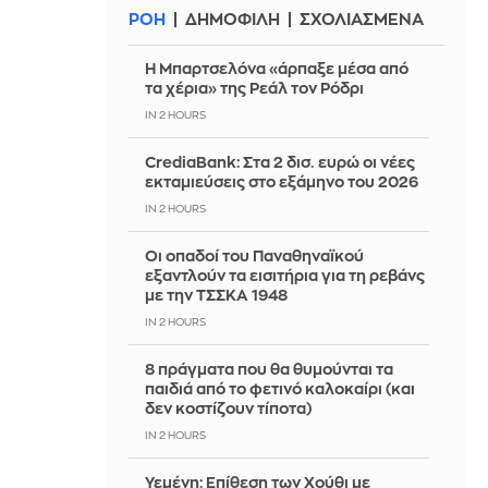
ΡΟΗ
ΔΗΜΟΦΙΛΗ
ΣΧΟΛΙΑΣΜΕΝΑ
Η Μπαρτσελόνα «άρπαξε μέσα από
τα χέρια» της Ρεάλ τον Ρόδρι
IN 2 HOURS
CrediaBank: Στα 2 δισ. ευρώ οι νέες
εκταμιεύσεις στο εξάμηνο του 2026
IN 2 HOURS
Οι οπαδοί του Παναθηναϊκού
εξαντλούν τα εισιτήρια για τη ρεβάνς
με την ΤΣΣΚΑ 1948
IN 2 HOURS
8 πράγματα που θα θυμούνται τα
παιδιά από το φετινό καλοκαίρι (και
δεν κοστίζουν τίποτα)
IN 2 HOURS
Υεμένη: Επίθεση των Χούθι με